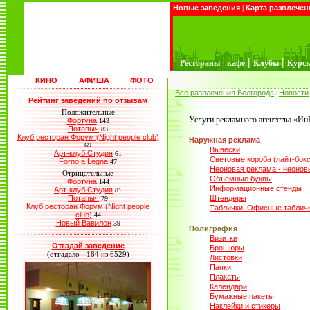
Новые заведения
|
Карта развлечен
|
|
Рестораны - кафе
Клубы
Курс
КИНО
АФИША
ФОТО
Все развлечения Белгорода
Новости
/
Рейтинг заведений по отзывам
Положительные
Услуги рекламного агентства «И
Фортуна
143
Потапыч
83
Клуб ресторан Форум (Night people club)
Наружная реклама
69
Вывески
Арт-клуб Студия
61
Световые короба (лайт-бок
Forno a Legna
47
Неоновая реклама - неонов
Отрицательные
Объёмные буквы
Фортуна
144
Информационные стенды
Арт-клуб Студия
81
Потапыч
Штендеры
79
Клуб ресторан Форум (Night people
Таблички. Офисные таблич
club)
44
Новый Вавилон
39
Полиграфия
Визитки
Отгадай заведение
Брошюры
(отгадало - 184 из 6529)
Листовки
Папки
Плакаты
Календари
Бумажные пакеты
Наклейки и стикеры