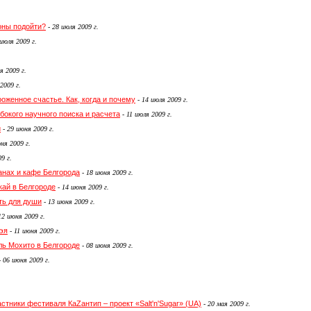
роны подойти?
-
28 июля 2009 г.
июля 2009 г.
я 2009 г.
2009 г.
женное счастье. Как, когда и почему
-
14 июля 2009 г.
убокого научного поиска и расчета
-
11 июля 2009 г.
й
-
29 июня 2009 г.
ня 2009 г.
9 г.
анах и кафе Белгорода
-
18 июня 2009 г.
кай в Белгороде
-
14 июня 2009 г.
сть для души
-
13 июня 2009 г.
12 июня 2009 г.
эя
-
11 июня 2009 г.
ль Мохито в Белгороде
-
08 июня 2009 г.
-
06 июня 2009 г.
стники фестиваля КаZантип – проект «Salt'n'Sugar» (UA)
-
20 мая 2009 г.