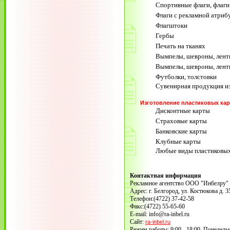
Спортивные флаги, флаги
Флаги с рекламной атриб
Флагштоки
Гербы
Печать на тканях
Вымпелы, шевроны, лент
Вымпелы, шевроны, лент
Футболки, толстовки
Сувенирная продукция из
Изготовление пластиковых карт
Дисконтные карты
Страховые карты
Банковские карты
Клубные карты
Любые виды пластиковых
Контактная информация
Рекламное агентство ООО "Инбелру"
Адрес: г. Белгород, ул. Костюкова д. 3
Телефон:(4722) 37-42-58
Факс:(4722) 55-65-60
E-mail: info@ra-inbel.ru
Сайт:
ra-inbel.ru
Режим работы: 9:00 - 18:00, Понедел