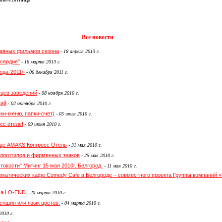
Все новости
главных фильмов сезона
-
18 апреля 2013 г.
сердие"
-
16 марта 2013 г.
ода-2011»
-
06 декабря 2011 г.
ьцев заведений
-
08 ноября 2010 г.
кий
-
02 октября 2010 г.
ки-меню, папки-счет)
-
05 июля 2010 г.
сс отеле!
-
09 июня 2010 г.
ице AMAKS Конгресс Отель
-
31 мая 2010 г.
 логотипов и фирменных знаков
-
25 мая 2010 г.
токости" Митинг 15 мая 2010г. Белгород.
-
11 мая 2010 г.
тематических кафе Comedy Cafe в Белгороде – совместного проекта Группы компаний 
ма LO-END
-
20 марта 2010 г.
енщин или язык цветов.
-
04 марта 2010 г.
2010 г.