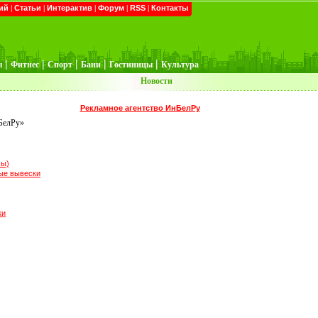
ий
|
Статьи
|
Интерактив
|
Форум
|
RSS
|
Контакты
|
|
|
|
|
ы
Фитнес
Спорт
Бани
Гостиницы
Культура
Новости
Рекламное агентство ИнБелРу
нБелРу»
сы)
ые вывески
ки