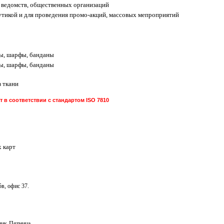
 ведомств, общественных организаций
утикой и для проведения промо-акций, массовых мепроприятий
ы, шарфы, банданы
ы, шарфы, банданы
 ткани
 в соответствии с стандартом ISO 7810
 карт
5в, офис 37.
ьник-Пятница