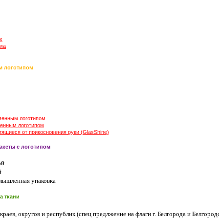
х
ама
м логотипом
менным логотипом
енным логотипом
ящиеся от прикосновения руки (GlasShine)
кеты с логотипом
ой
й
мышленная упаковка
а ткани
 краев, округов и республик (спец предлжение на флаги г. Белгорода и Белгород