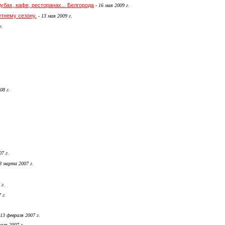
убах, кафе, ресторанах... Белгорода
-
16 мая 2009 г.
етнему сезону.
-
13 мая 2009 г.
г.
08 г.
7 г.
8 марта 2007 г.
 г.
 г.
13 февраля 2007 г.
аля 2007 г.