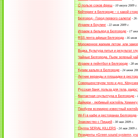
О пользе соков фреш
-
10 авгуса 2009 г.
Кейтеринг в Белгороде – с какой сто
Белгород - Город первого салюта!
-
26 
Играем в Боулинг
-
22 июля 2009 г.
Играем в бильярд в Белгороде
-
17 июл
RSS лента афиши Белгорода
-
16 июля 
Мороженное жарким летом, или заморо
Водка. Культура питья и результат гл
Чайные Белгорода. Пьем зеленый ча
Играем в пейнтбол в Белгороде
-
28 ию
Курим кальян в Белгороде
-
24 июня 200
Летние веранды и площадки в рестор
Совершенствуем тело и дух. Кёкусин
Русская баня: польза для тела, радо
Контактная скульптура в Белгороде
-
Дайкири - любимый коктейль Хемингу
Пробуем всемирно известный коктей
Wi-Fi в кафе и ресторанах Белгорода
Знакомство с Пиццей
-
30 мая 2009 г.
Группа SERIAL KILLERS
-
24 мая 2009 г.
Резиденты «Green sound system», уча