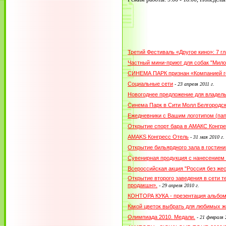
Третий Фестиваль «Другое кино»: 7 
Частный мини-приют для собак "Мило
СИНЕМА ПАРК признан «Компанией г
Социальные сети
-
23 апреля 2011 г.
Новогоднее предложение для владел
Синема Парк в Сити Молл Белгородс
Ежедневники с Вашим логотипом (пап
Открытие спорт бара в АМАКС Конгре
AMAKS Конгресс Отель
-
31 мая 2010 г.
Открытие бильярдного зала в гостин
Сувенирная продукция с нанесением
Всероссийская акция "Россия без жес
Открытие второго заведения в сети 
продакшн».
-
29 апреля 2010 г.
КОНТОРА КУКА - презентация альбо
Какой цветок выбрать для любимых ж
Олимпиада 2010. Медали.
-
21 февраля 