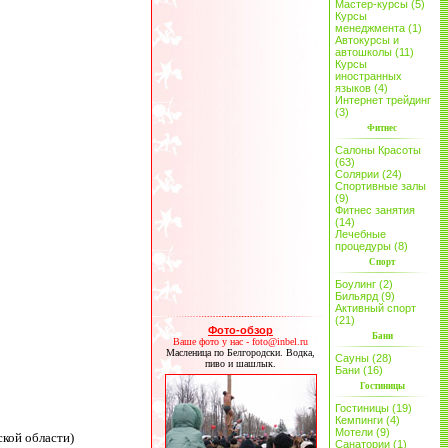
Мастер-курсы (5)
Курсы
менеджмента (1)
Автокурсы и
автошколы (11)
Курсы
иностранных
языков (4)
Интернет трейдинг
(3)
Фитнес
Салоны Красоты
(63)
Солярии (24)
Спортивные залы
(9)
Фитнес занятия
(14)
Лечебные
процедуры (8)
Спорт
Боулинг (2)
Бильярд (9)
Активный спорт
(21)
Фото-обзор
Бани
Ваше фото у нас - foto@inbel.ru
Масленица по Белгородски. Водка,
Сауны (28)
пиво и шашлык.
Бани (16)
Гостиницы
Гостиницы (19)
Кемпинги (4)
Мотели (9)
ской области)
Санатории (1)