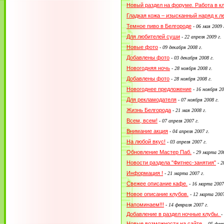
Новый раздел на форуме. Работа в кл
Гладкая кожа – изысканный наряд к л
Темное пиво в Белгороде
-
06 мая 2009 
Для любителей суши
-
22 апреля 2009 г.
Новые фото
-
09 декабря 2008 г.
Добавлены фото
-
03 декабря 2008 г.
Новогодняя ночь
-
28 ноября 2008 г.
Добавлены фото
-
28 ноября 2008 г.
Новогоднее предложение
-
16 ноября 20
Для рекламодателя
-
07 ноября 2008 г.
Жизнь Белгорода
-
21 мая 2008 г.
Всем, всем!
-
07 апреля 2007 г.
Внимание акция
-
04 апреля 2007 г.
На любой вкус!
-
03 апреля 2007 г.
Обновление Мастер Паб.
-
29 марта 200
Новости раздела "Фитнес-занятия"
-
2
Информация !
-
21 марта 2007 г.
Свежее описание кафе.
-
16 марта 2007
Новое описание клубов.
-
12 марта 2007
Напоминаем!!!
-
14 февраля 2007 г.
Добавление в раздел ночные клубы.
-
Новые возможности на сайте.
-
05 февр