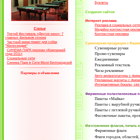
Буклеты
Создание сайтов
Интернет реклама
Реклама в социальных сетя
Статьи
Медийно-контекстная рекл
Третий Фестиваль «Другое кино»: 7
Контекстная реклама
главных фильмов сезона
Частный мини-приют для собак
Сувенирная продукция с Ваши
"Милосердие"
Сувенирные ручки
СИНЕМА ПАРК признан «Компанией
Промо-сувениры
года-2011»
Социальные сети
Ежедневники
Синема Парк в Сити Молл Белгородский
Рекламный текстиль
Часы рекламные
Партнеры и объявления
Авто-ароматизаторы с фир
Рекламные магниты с фирм
Интерактивные бокалы, свет
Фирменные полиэтиленовые па
Пакеты «Майка»
Пакеты с вырубной ручк
Пакеты с петлевой ручко
Фасовочные пакеты, про
Изготовление флагов, печать н
Фирменные флаги
Флаги городов, областей,