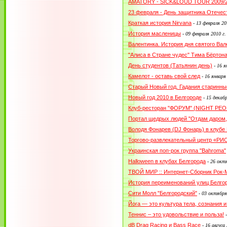
AMATORY - SICK&LOUD TOUR 2009/
23 февраля - День защитника Отечес
Краткая история Nirvana
-
13 февраля 20
История масленицы
-
09 февраля 2010 г.
Валентинка. История дня святого Вал
"Алиса в Стране чудес" Тима Бёртон
День студентов (Татьянин день)
-
16 я
Камелот - оставь свой след
-
16 января
Старый Новый год. Гадания старинны
Новый год 2010 в Белгороде
-
15 декабр
Клуб-ресторан "ФОРУМ" (NIGHT PEOP
Портал щедрых людей "Отдам даром,
Володя Фонарев (DJ Фонарь) в клубе
Торгово-развлекательный центр «РИО
Украинская поп-рок группа "Bahroma"
Halloween в клубах Белгорода
-
26 октя
ТВОЙ МИР :: Интернет-Сборник Рок
История переименований улиц Белго
Сити Молл "Белгородский"
-
03 октября
Йога — это культура тела, сознания и
Теннис – это удовольствие и польза!
dB Drag Racing и Bass Race
-
16 авгуса 