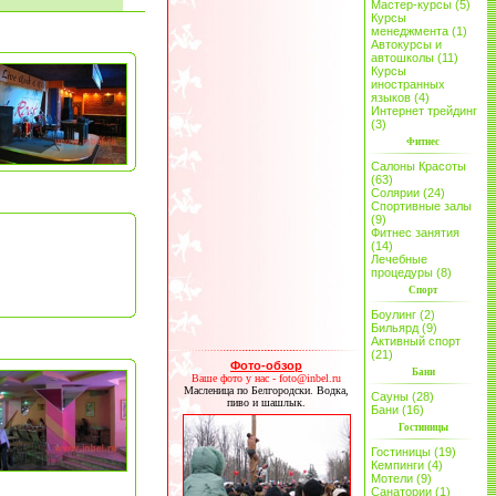
Мастер-курсы (5)
Курсы
менеджмента (1)
Автокурсы и
автошколы (11)
Курсы
иностранных
языков (4)
Интернет трейдинг
(3)
Фитнес
Салоны Красоты
(63)
Солярии (24)
Спортивные залы
(9)
Фитнес занятия
(14)
Лечебные
процедуры (8)
Спорт
Боулинг (2)
Бильярд (9)
Активный спорт
(21)
Фото-обзор
Бани
Ваше фото у нас - foto@inbel.ru
Масленица по Белгородски. Водка,
Сауны (28)
пиво и шашлык.
Бани (16)
Гостиницы
Гостиницы (19)
Кемпинги (4)
Мотели (9)
Санатории (1)