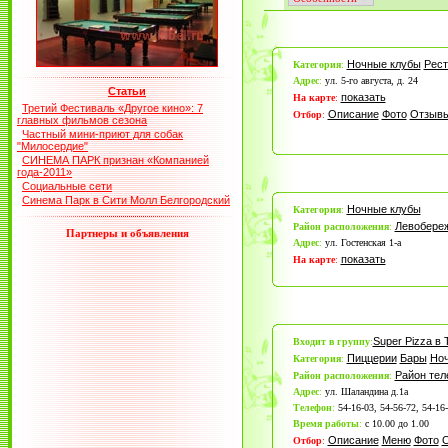
Ночные клубы
Рес
Категория
:
Адрес
:
ул. 5-го августа, д. 24
Статьи
показать
На карте
:
Третий Фестиваль «Другое кино»: 7
Описание
Фото
Отзыв
Отбор
:
главных фильмов сезона
Частный мини-приют для собак
"Милосердие"
СИНЕМА ПАРК признан «Компанией
года-2011»
Социальные сети
Синема Парк в Сити Молл Белгородский
Ночные клубы
Категория
:
Левобере
Район расположения
:
Партнеры и объявления
Адрес
:
ул. Гостенская 1-а
показать
На карте
:
Super Pizza в
Входит в группу
:
Пиццерии
Бары
Ноч
Категория
:
Район те
Район расположения
:
Адрес
:
ул. Шаландина д.1а
Телефон
:
54-16-03, 54-56-72, 54-16
Время работы
:
с 10.00 до 1.00
Описание
Меню
Фото
Отбор
: