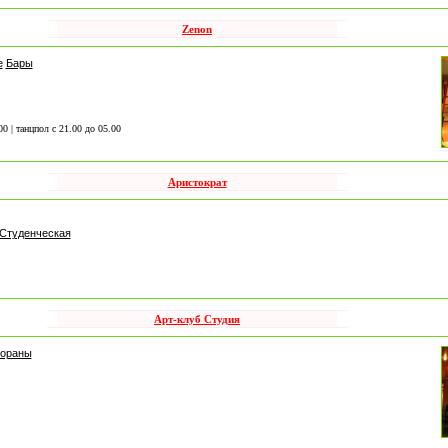
Zenon
е
Бары
00 | танцпол с 21.00 до 05.00
Аристократ
 Студенческая
Арт-клуб Студия
тораны