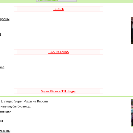
InRock
тораны
ы
LAS PALMAS
жье
Super Pizza в ТЦ Лидер
 ТЦ Лидер
Super Pizza на Кирова
ные клубы
Бильярд
левышки
-04
Отзывы