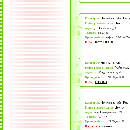
Ночные клубы
Каф
Категория
:
Нет
Район расположения
:
Адрес
:
ул. Буденного д.3
Телефон
:
53-23-93
Время работы
:
кафе с 18.00 до 05.
Фото
Отзывы
Отбор
:
Ночные клубы
Категория
:
Район ул.
Район расположения
:
Адрес
:
ул. Студенческая д. 6в
Время работы
:
с 18.00 до 6.00
Отзывы
Отбор
:
Ночные клубы
Рес
Категория
:
Центр
Район расположения
:
Адрес
:
пр-т Гражданский д.59
Телефон
:
35-32-21
Время работы
:
с 12.00 до 4.00
показать
На карте
: