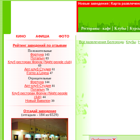
Новые заведения
|
Карта развлечен
|
|
Рестораны - кафе
Клубы
Курс
КИНО
АФИША
ФОТО
Все развлечения Белгорода
Клубы
/
/
Рейтинг заведений по отзывам
Положительные
Фортуна
143
Потапыч
83
Клуб ресторан Форум (Night people club)
69
Арт-клуб Студия
61
Forno a Legna
47
Отрицательные
Фортуна
144
Арт-клуб Студия
81
Потапыч
79
Клуб ресторан Форум (Night people
club)
44
Новый Вавилон
39
Отгадай заведение
(отгадало - 184 из 6529)