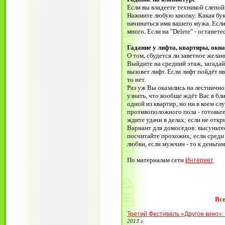
Если вы владеете техникой слепой 
Нажмите любую кнопку. Какая букв
начинаться имя вашего мужа. Если
много. Если на "Delete" - останете
Гадание у лифта, квартиры, окна
О том, сбудется ли заветное жела
Выйдите на средний этаж, загадай
вызовет лифт. Если лифт пойдёт вв
то нет.
Раз уж Вы оказались на лестнично
узнать, что вообще ждёт Вас в б
одной из квартир, но ни в коем сл
противоположного пола - готовьтес
ждите удачи в делах; если не откр
Вариант для домоседов: высуньте
посчитайте прохожих; если среди 
любви, если мужчин - то к деньгам
По материалам сети
Интернет
Все
Третий Фестиваль «Другое кино»:
2013 г.