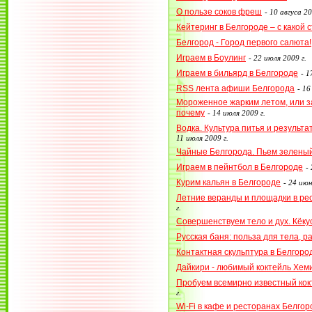
О пользе соков фреш
-
10 авгуса 20
Кейтеринг в Белгороде – с какой
Белгород - Город первого салюта!
Играем в Боулинг
-
22 июля 2009 г.
Играем в бильярд в Белгороде
-
1
RSS лента афиши Белгорода
-
16
Мороженное жарким летом, или за
почему
-
14 июля 2009 г.
Водка. Культура питья и результа
11 июля 2009 г.
Чайные Белгорода. Пьем зеленый
Играем в пейнтбол в Белгороде
-
Курим кальян в Белгороде
-
24 июн
Летние веранды и площадки в ре
г.
Совершенствуем тело и дух. Кёку
Русская баня: польза для тела, р
Контактная скульптура в Белгоро
Дайкири - любимый коктейль Хем
Пробуем всемирно известный кок
г.
Wi-Fi в кафе и ресторанах Белгор