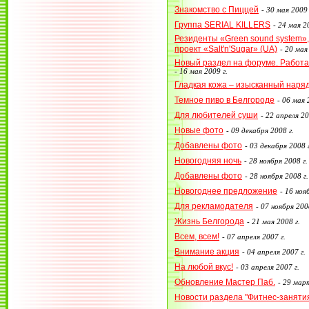
Знакомство с Пиццей
-
30 мая 2009 
Группа SERIAL KILLERS
-
24 мая 20
Резиденты «Green sound system»,
проект «Salt'n'Sugar» (UA)
-
20 мая 
Новый раздел на форуме. Работа в
-
16 мая 2009 г.
Гладкая кожа – изысканный наряд
Темное пиво в Белгороде
-
06 мая 
Для любителей суши
-
22 апреля 20
Новые фото
-
09 декабря 2008 г.
Добавлены фото
-
03 декабря 2008 г
Новогодняя ночь
-
28 ноября 2008 г.
Добавлены фото
-
28 ноября 2008 г.
Новогоднее предложение
-
16 нояб
Для рекламодателя
-
07 ноября 2008
Жизнь Белгорода
-
21 мая 2008 г.
Всем, всем!
-
07 апреля 2007 г.
Внимание акция
-
04 апреля 2007 г.
На любой вкус!
-
03 апреля 2007 г.
Обновление Мастер Паб.
-
29 март
Новости раздела "Фитнес-заняти