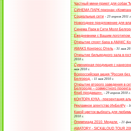
Частный мини-приют для собак "
СИНЕМА ПАРК признан «Компани
Социальные сети
-
23 апреля 2011 г
Новогоднее предложение для вл
Синема Парк в Сити Молл Белгор
Ежедневники с Вашим логотипом (
Открытие спорт бара в АМАКС Ко
AMAKS Конгресс Отель
-
31 мая 201
Открытие бильярдного зала в го
2010 г.
Сувенирная продукция с нанесен
мая 2010 г.
Всероссийская акция "Россия без 
Белгород.
-
11 мая 2010 г.
Открытие второго заведения в се
Белгороде – совместного проект
Клаб продакшн».
-
29 апреля 2010 г.
КОНТОРА КУКА - презентация ал
Рекламное агентство ИнБелРу
-
1
Какой цветок выбрать для любим
2010 г.
Олимпиада 2010. Медали.
-
21 фев
AMATORY - SICK&LOUD TOUR 20