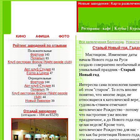
Новые заведения
|
Карта развлечен
|
|
Рестораны - кафе
Клубы
Курс
КИНО
АФИША
ФОТО
Все развлечения Белгорода
Новости
/
Рейтинг заведений по отзывам
Старый Новый год. Гада
Положительные
Мистицизм.. Изменение даты
Фортуна
143
Потапыч
83
начала Нового года на Руси
Клуб ресторан Форум (Night people club)
создало совершенно необычный и
69
Арт-клуб Студия
уникальный праздник -
Старый
61
Forno a Legna
47
Новый год
.
Отрицательные
Фортуна
144
Интересна сама психология памят
Арт-клуб Студия
81
об этом "старом". То есть вполне
Потапыч
79
Клуб ресторан Форум (Night people
понятно, что многие люди, не
club)
44
относящиеся к католической вере,
Новый Вавилон
39
судоволь-ствием отмечают
католическое Рождество - потому
Отгадай заведение
что настроение уже вполне
(отгадало - 184 из 6529)
праздничное, а до Нового года ещ
целая неделя! Кроме того,
католическое Рождество для нас -
это как бы репетиция Нового года
а православное - чисто церковный