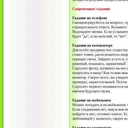
Современные гадания
Гадание на телефоне
Сконцентрируйтесь на вопросе, 
отрицательного ответа. Возьмите 
Подождите звонка. Если услышите
будет "да", если женский, то "нет".
Гадания на компьютере
Для особо продвинутых существу
станет темно, расположитесь напр
горящие свечи. Зайдите в сеть и, 
ряженый, покажись, заряженный". 
Спросите фотку, взгляните на нее
попросить и вашу! Как только вык
монитор. Скорее всего, вы увидит
проверку, окажется вашей. Потом з
Спросите первого попавшегося пар
именем будущего мужа.
Гадание на мобильном
Можно погадать и на мобильном. 
Если соединения нет, замуж вам н
пойдете в загс, готовьте платье. Е
любовницей у женатого, скорее все
Гадание на клавиатуре