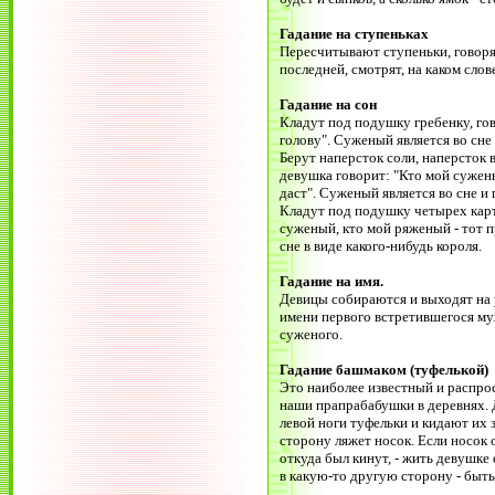
Гадание на ступеньках
Пересчитывают ступеньки, говоря "
последней, смотрят, на каком слов
Гадание на сон
Кладут под подушку гребенку, г
голову". Суженый является во сне 
Берут наперсток соли, наперсток 
девушка говорит: "Кто мой сужены
даст". Суженый является во сне и 
Кладут под подушку четырех карт
суженый, кто мой ряженый - тот п
сне в виде какого-нибудь короля.
Гадание на имя.
Девицы собираются и выходят на 
имени первого встретившегося му
суженого.
Гадание башмаком (туфелькой)
Это наиболее известный и распрос
наши прапрабабушки в деревнях. 
левой ноги туфельки и кидают их 
сторону ляжет носок. Если носок 
откуда был кинут, - жить девушке 
в какую-то другую сторону - быть