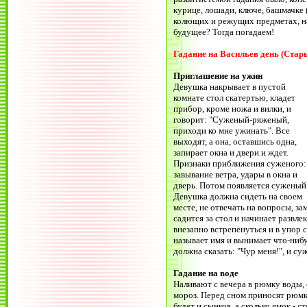
курице, лошади, ключе, башмачке (
колющих и режущих предметах, на 
будущее? Тогда погадаем!
Гадание на Васильев день (Стар
Приглашение на ужин
Девушка накрывает в пустой
комнате стол скатертью, кладет
прибор, кроме ножа и вилки, и
говорит: "Суженый-ряженый,
приходи ко мне ужинать". Все
выходят, а она, оставшись одна,
запирает окна и двери и ждет.
Признаки приближения суженого:
завывание ветра, удары в окна и
дверь. Потом появляется суженый
Девушка должна сидеть на своем
месте, не отвечать на вопросы, з
садится за стол и начинает развле
внезапно встрепенуться и в упор 
называет имя и вынимает что-нибу
должна сказать: "Чур меня!", и су
Гадание на воде
Наливают с вечера в рюмку воды,
мороз. Перед сном приносят рюмку
будет и сынков, а сколько ямок - с