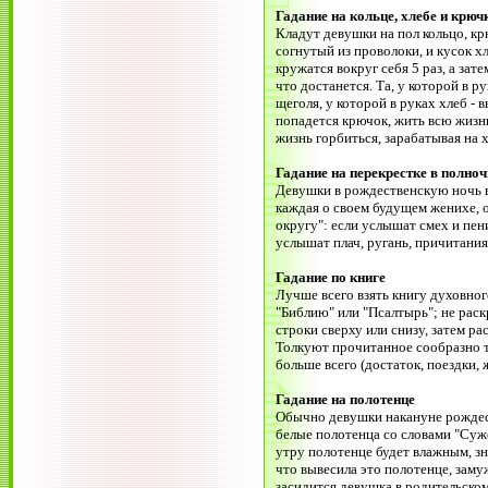
Гадание на кольце, хлебе и крюч
Кладут девушки на пол кольцо, к
согнутый из проволоки, и кусок хл
кружатся вокруг себя 5 раз, а зат
что достанется. Та, у которой в р
щеголя, у которой в руках хлеб - в
попадется крючок, жить всю жизнь
жизнь горбиться, зарабатывая на х
Гадание на перекрестке в полноч
Девушки в рождественскую ночь в
каждая о своем будущем женихе, 
округу": если услышат смех и пени
услышат плач, ругань, причитания 
Гадание по книге
Лучше всего взять книгу духовно
"Библию" или "Псалтырь"; не раск
строки сверху или снизу, затем ра
Толкуют прочитанное сообразно т
больше всего (достаток, поездки, ж
Гадание на полотенце
Обычно девушки накануне рождес
белые полотенца со словами "Суж
утру полотенце будет влажным, зн
что вывесила это полотенце, заму
засидится девушка в родительском