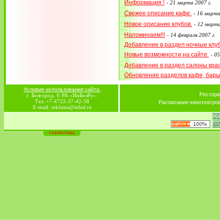
Информация !
-
21 марта 2007 г.
Свежее описание кафе.
-
16 марта
Новое описание клубов.
-
12 марта
Напоминаем!!!
-
14 февраля 2007 г.
Добавление в раздел ночные клу
Новые возможности на сайте.
-
05
Добавление в раздел салоны кра
Обновление разделов кафе, бар
Условия использования сайта.
Рестора
г. Белгород, © РА «ИнБелРу».
Тел. +7-4722-37-42-58
Расписание кинотеатро
E-mail: reklama@inbel.ru
статистика