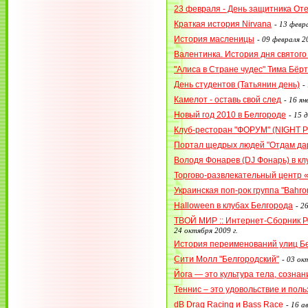
23 февраля - День защитника От
Краткая история Nirvana
-
13 февра
История масленицы
-
09 февраля 20
Валентинка. История дня святог
"Алиса в Стране чудес" Тима Бёр
День студентов (Татьянин день)
-
Камелот - оставь свой след
-
16 ян
Новый год 2010 в Белгороде
-
15 д
Клуб-ресторан "ФОРУМ" (NIGHT P
Портал щедрых людей "Отдам дар
Володя Фонарев (DJ Фонарь) в к
Торгово-развлекательный центр 
Украинская поп-рок группа "Bahr
Halloween в клубах Белгорода
-
26
ТВОЙ МИР :: Интернет-Сборник 
24 октября 2009 г.
История переименований улиц Б
Сити Молл "Белгородский"
-
03 окт
Йога — это культура тела, сознан
Теннис – это удовольствие и поль
dB Drag Racing и Bass Race
-
16 ав