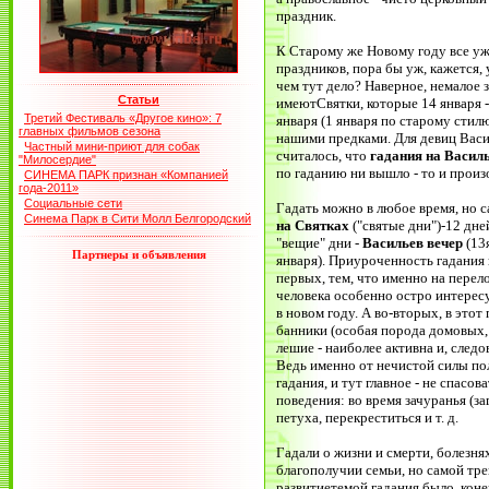
праздник.
К Старому же Новому году все уж
праздников, пора бы уж, кажется, 
чем тут дело? Наверное, немалое 
Статьи
имеютСвятки, которые 14 января -
Третий Фестиваль «Другое кино»: 7
января (1 января по старому стилю
главных фильмов сезона
нашими предками. Для девиц Васи
Частный мини-приют для собак
считалось, что
гадания на Васил
"Милосердие"
по гаданию ни вышло - то и произ
СИНЕМА ПАРК признан «Компанией
года-2011»
Социальные сети
Гадать можно в любое время, но 
Синема Парк в Сити Молл Белгородский
на Святках
("святые дни")-12 дней
"вещие" дни -
Васильев вечер
(13я
Партнеры и объявления
января). Приуроченность гадания 
первых, тем, что именно на перел
человека особенно остро интересу
в новом году. А во-вторых, в этот
банники (особая порода домовых, 
лешие - наиболее активна и, следо
Ведь именно от нечистой силы по
гадания, и тут главное - не спасо
поведения: во время зачуранья (з
петуха, перекреститься и т. д.
Гадали о жизни и смерти, болезнях
благополучии семьи, но самой тр
развитиетемой гадания было, коне