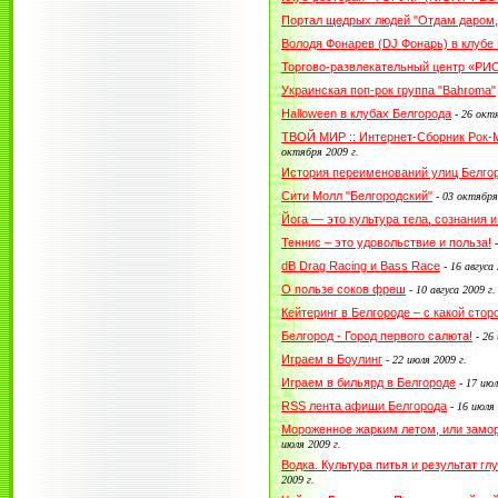
Портал щедрых людей "Отдам даром,
Володя Фонарев (DJ Фонарь) в клубе
Торгово-развлекательный центр «РИО
Украинская поп-рок группа "Bahroma"
Halloween в клубах Белгорода
-
26 октя
ТВОЙ МИР :: Интернет-Сборник Рок
октября 2009 г.
История переименований улиц Белго
Сити Молл "Белгородский"
-
03 октября
Йога — это культура тела, сознания и
Теннис – это удовольствие и польза!
dB Drag Racing и Bass Race
-
16 авгуса 
О пользе соков фреш
-
10 авгуса 2009 г.
Кейтеринг в Белгороде – с какой сто
Белгород - Город первого салюта!
-
26 
Играем в Боулинг
-
22 июля 2009 г.
Играем в бильярд в Белгороде
-
17 июл
RSS лента афиши Белгорода
-
16 июля 
Мороженное жарким летом, или заморо
июля 2009 г.
Водка. Культура питья и результат гл
2009 г.