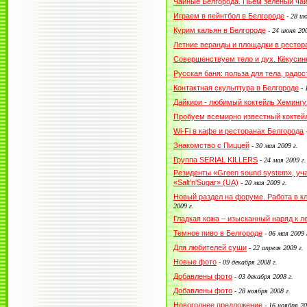
Чайные Белгорода. Пьем зеленый ча
Играем в пейнтбол в Белгороде
-
28 ию
Курим кальян в Белгороде
-
24 июня 200
Летние веранды и площадки в рестор
Совершенствуем тело и дух. Кёкусин
Русская баня: польза для тела, радо
Контактная скульптура в Белгороде
-
Дайкири - любимый коктейль Хемингу
Пробуем всемирно известный коктей
Wi-Fi в кафе и ресторанах Белгорода
Знакомство с Пиццей
-
30 мая 2009 г.
Группа SERIAL KILLERS
-
24 мая 2009 г.
Резиденты «Green sound system», уч
«Salt'n'Sugar» (UA)
-
20 мая 2009 г.
Новый раздел на форуме. Работа в кл
2009 г.
Гладкая кожа – изысканный наряд к л
Темное пиво в Белгороде
-
06 мая 2009 
Для любителей суши
-
22 апреля 2009 г.
Новые фото
-
09 декабря 2008 г.
Добавлены фото
-
03 декабря 2008 г.
Добавлены фото
-
28 ноября 2008 г.
Новогоднее предложение
-
16 ноября 20