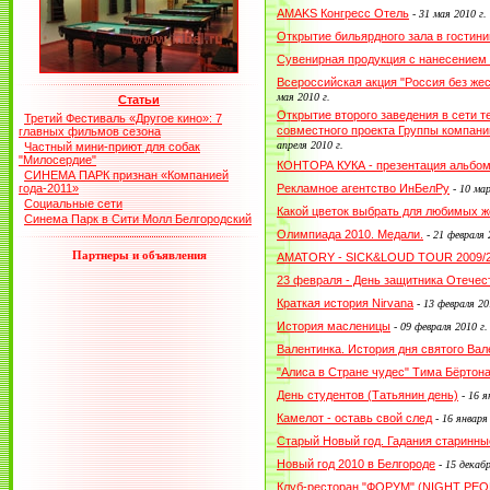
AMAKS Конгресс Отель
-
31 мая 2010 г.
Открытие бильярдного зала в гостин
Сувенирная продукция с нанесением
Всероссийская акция "Россия без жес
мая 2010 г.
Статьи
Открытие второго заведения в сети 
Третий Фестиваль «Другое кино»: 7
совместного проекта Группы компани
главных фильмов сезона
апреля 2010 г.
Частный мини-приют для собак
"Милосердие"
КОНТОРА КУКА - презентация альбо
СИНЕМА ПАРК признан «Компанией
года-2011»
Рекламное агентство ИнБелРу
-
10 мар
Социальные сети
Какой цветок выбрать для любимых ж
Синема Парк в Сити Молл Белгородский
Олимпиада 2010. Медали.
-
21 февраля 
Партнеры и объявления
AMATORY - SICK&LOUD TOUR 2009/
23 февраля - День защитника Отечес
Краткая история Nirvana
-
13 февраля 20
История масленицы
-
09 февраля 2010 г.
Валентинка. История дня святого Вал
"Алиса в Стране чудес" Тима Бёртон
День студентов (Татьянин день)
-
16 я
Камелот - оставь свой след
-
16 января
Старый Новый год. Гадания старинны
Новый год 2010 в Белгороде
-
15 декабр
Клуб-ресторан "ФОРУМ" (NIGHT PEOP