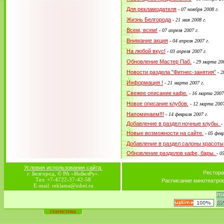
Для рекламодателя
-
07 ноября 2008 г.
Жизнь Белгорода
-
21 мая 2008 г.
Всем, всем!
-
07 апреля 2007 г.
Внимание акция
-
04 апреля 2007 г.
На любой вкус!
-
03 апреля 2007 г.
Обновление Мастер Паб.
-
29 марта 200
Новости раздела "Фитнес-занятия"
-
2
Информация !
-
21 марта 2007 г.
Свежее описание кафе.
-
16 марта 2007
Новое описание клубов.
-
12 марта 2007
Напоминаем!!!
-
14 февраля 2007 г.
Добавление в раздел ночные клубы.
-
Новые возможности на сайте.
-
05 февр
Добавление в раздел салоны красоты
Обновление разделов кафе, бары.
-
05
Условия использования сайта.
Рестора
г. Белгород, © РА «ИнБелРу».
Тел. +7-4722-37-42-58
Расписание кинотеатро
E-mail: reklama@inbel.ru
статистика