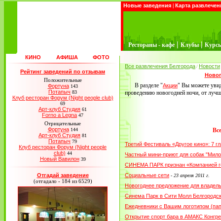
Новые заведения
|
Карта развлечен
|
|
Рестораны - кафе
Клубы
Курс
КИНО
АФИША
ФОТО
Все развлечения Белгорода
Новости
/
Рейтинг заведений по отзывам
Новог
Положительные
В разделе "
" Вы можете уви
Акции
Фортуна
143
Потапыч
83
проведению новогодней ночи, от лучш
Клуб ресторан Форум (Night people club)
69
Арт-клуб Студия
61
Forno a Legna
47
Отрицательные
Фортуна
144
Вс
Арт-клуб Студия
81
Потапыч
79
Третий Фестиваль «Другое кино»: 7 
Клуб ресторан Форум (Night people
club)
44
Частный мини-приют для собак "Мило
Новый Вавилон
39
СИНЕМА ПАРК признан «Компанией г
Отгадай заведение
Социальные сети
-
23 апреля 2011 г.
(отгадало - 184 из 6529)
Новогоднее предложение для владел
Синема Парк в Сити Молл Белгородс
Ежедневники с Вашим логотипом (пап
Открытие спорт бара в АМАКС Конгре