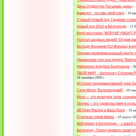
День студентов (Татьянин день)
-
Камелот - оставь свой след
-
16 ян
Старый Новый год. Гадания стар
Новый год 2010 в Белгороде
-
15 д
Клуб-ресторан "ФОРУМ" (NIGHT P
Портал щедрых людей "Отдам дар
Володя Фонарев (DJ Фонарь) в к
Торгово-развлекательный центр 
Украинская поп-рок группа "Bahr
Halloween в клубах Белгорода
-
26
ТВОЙ МИР :: Интернет-Сборник 
24 октября 2009 г.
История переименований улиц Б
Сити Молл "Белгородский"
-
03 окт
Йога — это культура тела, сознан
Теннис – это удовольствие и поль
dB Drag Racing и Bass Race
-
16 ав
О пользе соков фреш
-
10 авгуса 20
Кейтеринг в Белгороде – с какой
Белгород - Город первого салюта!