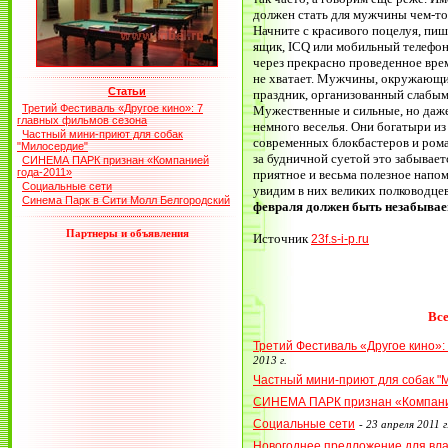
должен стать для мужчины чем-то
Начните с красивого поцелуя, пи
ящик, ICQ или мобильный телефон
через прекрасно проведенное врем
не хватает. Мужчины, окружающие
Статьи
праздник, организованный слабым
Третий Фестиваль «Другое кино»: 7
Мужественные и сильные, но даже
главных фильмов сезона
немного веселья. Они богатыри и
Частный мини-приют для собак
современных блокбастеров и рома
"Милосердие"
за будничной суетой это забывает
СИНЕМА ПАРК признан «Компанией
года-2011»
приятное и весьма полезное напоми
Социальные сети
увидим в них великих полководцев
Синема Парк в Сити Молл Белгородский
февраля должен быть незабыва
Партнеры и объявления
Источник
23f.s-i-p.ru
Все
Третий Фестиваль «Другое кино»:
2013 г.
Частный мини-приют для собак "
СИНЕМА ПАРК признан «Компани
Социальные сети
-
23 апреля 2011 г
Новогоднее предложение для вл