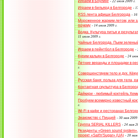
Играем в Боулинг
-
22 июля 2009 г.
Играем в бильярд в Белгороде
-
1
RSS лента афиши Белгорода
-
16
Мороженное жарким летом, или за
почему
-
14 июля 2009 г.
Водка. Культура питья и результа
11 июля 2009 г.
Чайные Белгорода. Пьем зеленый
Играем в пейнтбол в Белгороде
-
Курим кальян в Белгороде
-
24 июн
Летние веранды и площадки в ре
г.
Совершенствуем тело и дух. Кёку
Русская баня: польза для тела, р
Контактная скульптура в Белгоро
Дайкири - любимый коктейль Хем
Пробуем всемирно известный кок
г.
Wi-Fi в кафе и ресторанах Белгор
Знакомство с Пиццей
-
30 мая 2009 
Группа SERIAL KILLERS
-
24 мая 20
Резиденты «Green sound system»,
проект «Salt'n'Sugar» (UA)
-
20 мая 