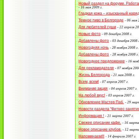
Новый раздел на форуме. Работа в
-
16 мая 2009 г.
Гладкая кожа – изысканный наряд
Темное пиво в Белгороде
-
06 мая 
Для любителей суши
-
22 апреля 20
Новые фото
-
09 декабря 2008 г.
Добавлены фото
-
03 декабря 2008 г
Новогодняя ночь
-
28 ноября 2008 г.
Добавлены фото
-
28 ноября 2008 г.
Новогоднее предложение
-
16 нояб
Для рекламодателя
-
07 ноября 2008
Жизнь Белгорода
-
21 мая 2008 г.
Всем, всем!
-
07 апреля 2007 г.
Внимание акция
-
04 апреля 2007 г.
На любой вкус!
-
03 апреля 2007 г.
Обновление Мастер Паб.
-
29 март
Новости раздела "Фитнес-заняти
Информация !
-
21 марта 2007 г.
Свежее описание кафе.
-
16 марта
Новое описание клубов.
-
12 марта
Напоминаем!!!
-
14 февраля 2007 г.