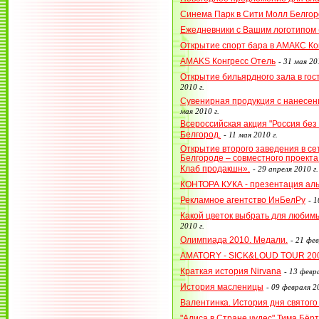
Синема Парк в Сити Молл Белгор
Ежедневники с Вашим логотипом (
Открытие спорт бара в АМАКС Ко
AMAKS Конгресс Отель
-
31 мая 201
Открытие бильярдного зала в го
2010 г.
Сувенирная продукция с нанесен
мая 2010 г.
Всероссийская акция "Россия без 
Белгород.
-
11 мая 2010 г.
Открытие второго заведения в се
Белгороде – совместного проект
Клаб продакшн».
-
29 апреля 2010 г.
КОНТОРА КУКА - презентация ал
Рекламное агентство ИнБелРу
-
1
Какой цветок выбрать для любим
2010 г.
Олимпиада 2010. Медали.
-
21 фев
AMATORY - SICK&LOUD TOUR 20
Краткая история Nirvana
-
13 февра
История масленицы
-
09 февраля 20
Валентинка. История дня святог
"Алиса в Стране чудес" Тима Бёр