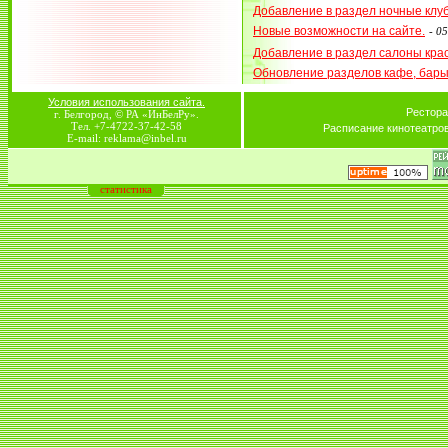
Добавление в раздел ночные клу
Новые возможности на сайте.
-
05
Добавление в раздел салоны кра
Обновление разделов кафе, бар
Условия использования сайта.
Рестора
г. Белгород, © РА «ИнБелРу».
Тел. +7-4722-37-42-58
Расписание кинотеатро
E-mail: reklama@inbel.ru
статистика