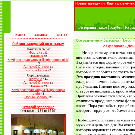
Новые заведения
|
Карта развлечен
|
|
Рестораны - кафе
Клубы
Курс
КИНО
АФИША
ФОТО
Все развлечения Белгорода
Новости
/
Рейтинг заведений по отзывам
23 февраля - Ден
Положительные
Не верьте тому, кто отчаянно 
Фортуна
143
Потапыч
83
является исключительно военным.
Клуб ресторан Форум (Night people club)
Задумайтесь над формулировкой 
69
Арт-клуб Студия
быть кто угодно, начиная с прогр
61
Forno a Legna
47
который не побоится постоять за с
Отрицательные
Это праздник настоящих мужчи
Фортуна
144
ежедневно помогая нам справить
Арт-клуб Студия
81
проблемами. Именно поэтому кажда
Потапыч
79
Клуб ресторан Форум (Night people
статусе не находилась, просто об
club)
44
Проблема заключается в том, что
Новый Вавилон
39
отличного праздника некую форма
школе. Пора уже забыть про обяз
Отгадай заведение
которого гордо реет любимое знам
(отгадало - 184 из 6529)
Необходимо проявлять максимум ф
мужчинам день ото дня Вы чувству
которую охраняется смелым воино
так часто, а говорим еще реже. И