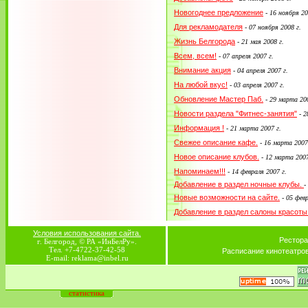
Новогоднее предложение
-
16 ноября 20
Для рекламодателя
-
07 ноября 2008 г.
Жизнь Белгорода
-
21 мая 2008 г.
Всем, всем!
-
07 апреля 2007 г.
Внимание акция
-
04 апреля 2007 г.
На любой вкус!
-
03 апреля 2007 г.
Обновление Мастер Паб.
-
29 марта 200
Новости раздела "Фитнес-занятия"
-
2
Информация !
-
21 марта 2007 г.
Свежее описание кафе.
-
16 марта 2007
Новое описание клубов.
-
12 марта 2007
Напоминаем!!!
-
14 февраля 2007 г.
Добавление в раздел ночные клубы.
-
Новые возможности на сайте.
-
05 февр
Добавление в раздел салоны красоты
Условия использования сайта.
Рестора
г. Белгород, © РА «ИнБелРу».
Тел. +7-4722-37-42-58
Расписание кинотеатро
E-mail: reklama@inbel.ru
статистика