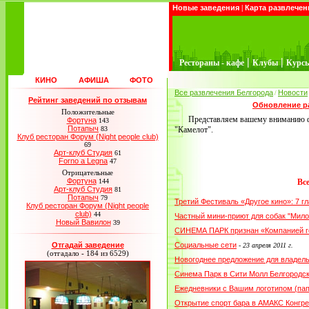
Новые заведения
|
Карта развлечен
|
|
Рестораны - кафе
Клубы
Курс
КИНО
АФИША
ФОТО
Все развлечения Белгорода
Новости
/
Рейтинг заведений по отзывам
Обновление ра
Положительные
Представляем вашему вниманию ф
Фортуна
143
Потапыч
83
"Камелот".
Клуб ресторан Форум (Night people club)
69
Арт-клуб Студия
61
Forno a Legna
47
Отрицательные
Фортуна
144
Вс
Арт-клуб Студия
81
Потапыч
79
Третий Фестиваль «Другое кино»: 7 
Клуб ресторан Форум (Night people
club)
44
Частный мини-приют для собак "Мило
Новый Вавилон
39
СИНЕМА ПАРК признан «Компанией г
Отгадай заведение
Социальные сети
-
23 апреля 2011 г.
(отгадало - 184 из 6529)
Новогоднее предложение для владел
Синема Парк в Сити Молл Белгородс
Ежедневники с Вашим логотипом (пап
Открытие спорт бара в АМАКС Конгре