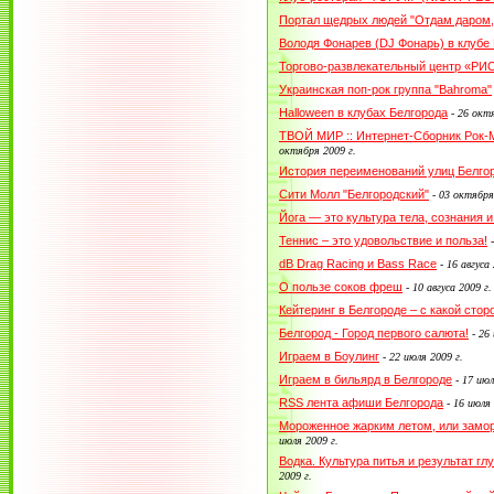
Портал щедрых людей "Отдам даром,
Володя Фонарев (DJ Фонарь) в клубе
Торгово-развлекательный центр «РИО
Украинская поп-рок группа "Bahroma"
Halloween в клубах Белгорода
-
26 октя
ТВОЙ МИР :: Интернет-Сборник Рок
октября 2009 г.
История переименований улиц Белго
Сити Молл "Белгородский"
-
03 октября
Йога — это культура тела, сознания и
Теннис – это удовольствие и польза!
dB Drag Racing и Bass Race
-
16 авгуса 
О пользе соков фреш
-
10 авгуса 2009 г.
Кейтеринг в Белгороде – с какой сто
Белгород - Город первого салюта!
-
26 
Играем в Боулинг
-
22 июля 2009 г.
Играем в бильярд в Белгороде
-
17 июл
RSS лента афиши Белгорода
-
16 июля 
Мороженное жарким летом, или заморо
июля 2009 г.
Водка. Культура питья и результат гл
2009 г.