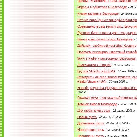
Чайные Белгорода. Пьем зеленый ча
Играем в пейнтбол в Белгороде
-
28 ию
Курим кальян в Белгороде
-
24 июня 200
Летние веранды и площадки в рестор
Совершенствуем тело и дух. Кёкусин
Русская баня: польза для тела, радо
Контактная скульптура в Белгороде
-
Дайкири - любимый коктейль Хемингу
Пробуем всемирно известный коктей
Wi-Fi в кафе и ресторанах Белгорода
Знакомство с Пиццей
-
30 мая 2009 г.
Группа SERIAL KILLERS
-
24 мая 2009 г.
Резиденты «Green sound system», уч
«Salt'n'Sugar» (UA)
-
20 мая 2009 г.
Новый раздел на форуме. Работа в кл
2009 г.
Гладкая кожа – изысканный наряд к л
Темное пиво в Белгороде
-
06 мая 2009 
Для любителей суши
-
22 апреля 2009 г.
Новые фото
-
09 декабря 2008 г.
Добавлены фото
-
03 декабря 2008 г.
Новогодняя ночь
-
28 ноября 2008 г.
Добавлены фото
-
28 ноября 2008 г.