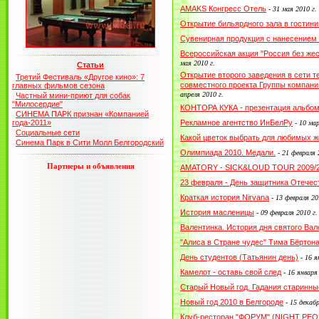
AMAKS Конгресс Отель
-
31 мая 2010 г.
Открытие бильярдного зала в гостин
Сувенирная продукция с нанесением
Всероссийская акция "Россия без жес
мая 2010 г.
Статьи
Открытие второго заведения в сети 
Третий Фестиваль «Другое кино»: 7
совместного проекта Группы компани
главных фильмов сезона
апреля 2010 г.
Частный мини-приют для собак
"Милосердие"
КОНТОРА КУКА - презентация альбо
СИНЕМА ПАРК признан «Компанией
года-2011»
Рекламное агентство ИнБелРу
-
10 мар
Социальные сети
Какой цветок выбрать для любимых ж
Синема Парк в Сити Молл Белгородский
Олимпиада 2010. Медали.
-
21 февраля 
Партнеры и объявления
AMATORY - SICK&LOUD TOUR 2009/
23 февраля - День защитника Отечес
Краткая история Nirvana
-
13 февраля 20
История масленицы
-
09 февраля 2010 г.
Валентинка. История дня святого Вал
"Алиса в Стране чудес" Тима Бёртон
День студентов (Татьянин день)
-
16 я
Камелот - оставь свой след
-
16 января
Старый Новый год. Гадания старинны
Новый год 2010 в Белгороде
-
15 декабр
Клуб-ресторан "ФОРУМ" (NIGHT PEOP