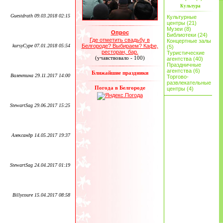
Культура
Guestdrath 09.03.2018 02:15
Культурные
центры (21)
Музеи (8)
Опрос
Библиотеки (24)
Где отметить свадьбу в
Концертные залы
kursyCype 07.01.2018 05:54
Белгороде? Выбираем? Кафе,
(5)
ресторан, бар.
Туристические
(учавствовало - 100)
агентства (40)
Праздничные
агентства (6)
Ближайшие праздники
Валентина 29.11.2017 14:00
Торгово-
развлекательные
Погода в Белгороде
центры (4)
StewartSag 29.06.2017 15:25
Александр 14.05.2017 19:37
StewartSag 24.04.2017 01:19
Billycoure 15.04.2017 08:58