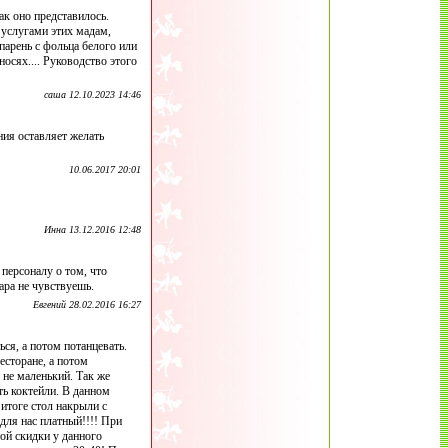
ак оно представилось.
я услугами этих мадам,
парень с фольца белого или
носях.... Руководство этого
саша 12.10.2023 14:46
ия оставляет желать
10.06.2017 20:01
Инна 13.12.2016 12:48
персоналу о том, что
ара не чувствуешь.
Евгений 28.02.2016 16:27
ся, а потом потанцевать.
есторане, а потом
 не маленький. Так же
ть коктейли. В данном
итоге стол накрыли с
 для нас платный!!!! При
ой скидки у данного