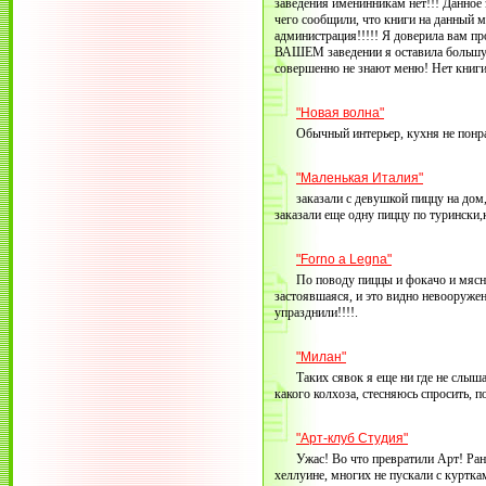
заведения именинникам нет!!! Данное 
чего сообщили, что книги на данный м
администрация!!!!! Я доверила вам пр
ВАШЕМ заведении я оставила большую 
совершенно не знают меню! Нет книги 
"Новая волна"
Обычный интерьер, кухня не понрав
"Маленькая Италия"
заказали с девушкой пиццу на дом,
заказали еще одну пиццу по турински,
"Forno a Legna"
По поводу пиццы и фокачо и мясны
застоявшаяся, и это видно невооруже
упразднили!!!!.
"Милан"
Таких сявок я еще ни где не слыша
какого колхоза, стесняюсь спросить, 
"Арт-клуб Студия"
Ужас! Во что превратили Арт! Ран
хеллуине, многих не пускали с курткам