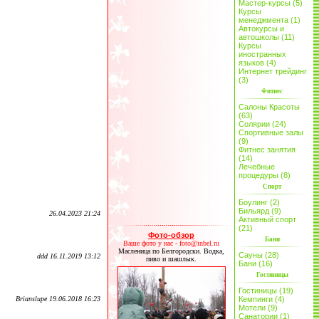
Мастер-курсы (5)
Курсы
менеджмента (1)
Автокурсы и
автошколы (11)
Курсы
иностранных
языков (4)
Интернет трейдинг
(3)
Фитнес
Салоны Красоты
(63)
Солярии (24)
Спортивные залы
(9)
Фитнес занятия
(14)
Лечебные
процедуры (8)
Спорт
Боулинг (2)
Бильярд (9)
26.04.2023 21:24
Активный спорт
(21)
Фото-обзор
Бани
Ваше фото у нас - foto@inbel.ru
Масленица по Белгородски. Водка,
Сауны (28)
ddd 16.11.2019 13:12
пиво и шашлык.
Бани (16)
Гостиницы
Гостиницы (19)
Brianslupe 19.06.2018 16:23
Кемпинги (4)
Мотели (9)
Санатории (1)