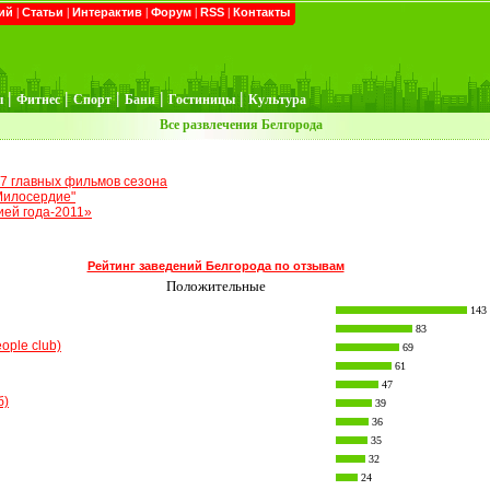
ий
|
Статьи
|
Интерактив
|
Форум
|
RSS
|
Контакты
|
|
|
|
|
ы
Фитнес
Спорт
Бани
Гостиницы
Культура
Все развлечения Белгорода
 7 главных фильмов сезона
Милосердие"
ей года-2011»
Рейтинг заведений Белгорода по отзывам
Положительные
143
83
ople club)
69
61
47
б)
39
36
35
32
24