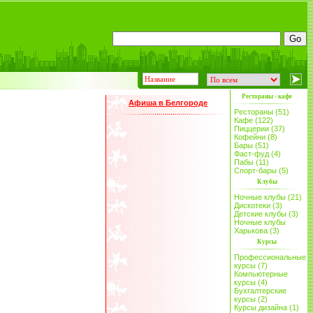
Рестораны - кафе
Афиша в Белгороде
Рестораны (51)
Кафе (122)
Пиццерии (37)
Кофейни (8)
Бары (51)
Фаст-фуд (4)
Пабы (11)
Спорт-бары (5)
Клубы
Ночные клубы (21)
Дискотеки (3)
Детские клубы (3)
Ночные клубы
Харькова (3)
Курсы
Профессиональные
курсы (7)
Компьютерные
курсы (4)
Бухгалтерские
курсы (2)
Курсы дизайна (1)