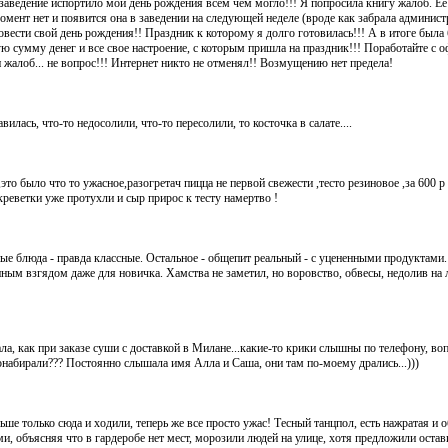
заведение испортило мой день рождения всем чем могло!!! Я попросила книгу жалоб. Ее
омент нет и появится она в заведении на следующей неделе (вроде как забрала админис
овести свой день рождения!! Праздник к которому я долго готовилась!!! А в итоге была 
сумму денег и все свое настроение, с которым пришла на праздник!!! Поработайте с 
жалоб... не вопрос!!! Интернет никто не отменял!! Возмущению нет предела!
илась, что-то недосолили, что-то пересолили, то косточка в салате....
это было что то ужасное,разогретач пицца не первой свежести ,тесто резиновое ,за 600 р
креветки уже протухли и сыр прирос к тесту намертво !
е блюда - правда классные. Остальное - общепит реальный - с уцененными продуктами.
нным взгядом даже для новичка. Хамства не заметил, но воровство, обвесы, недолив н
ла, как при заказе суши с доставкой в Милане...какие-то крики слышны по телефону, воп
понабирали??? Постоянно слышала имя Алла и Саша, они там по-моему дрались...)))
ьше только сюда и ходили, теперь же все просто ужас! Тесный танцпол, есть нажратая и 
и, объясняя что в гардеробе нет мест, морозили людей на улице, хотя предложили остави