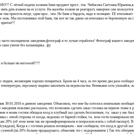
 НО!!! С лёгкой подачи хозяина бани продают прост...ток. Чибисова Светлана Юрьевна,к
 нить дать взамен на ее услуги. На жалобы хозяин не реагирует, наверное сам пользуетс
там присесть негде, одни прос...тки. Не баня а бардель, надо в полицию. ЕЕ втюхивает 
не лень. Мы постоянники этой бани, так вот не так давно он втюхивал ее беременную на с
 притон!!!
 часто посещаемом заведении,фотограф и то лучше отработал! Фотограф вашего заведен
ы сами умеем без кальянщика...фу
и больше ни ногоооой!!!!!
людям, желающим хорошо попариться. Брали на 4 часа, за это время два раза сообщал 
 температуры, персоналу видимо наплевать на недовольства. Вениками хоть умахайся, ж
ия 30.01.2016 в данном заведении. Объяснила, что мне бы хотелось изначально пообщать
заведения вежливо рассказала, что возможно сделать заказ столика на первом этаже в р
мне и моим гостям обещала вход в клубный зал сделать бесплатным, т.к. заказ у нас был
ка с левой стороны от входа, недалеко от барной стойки, т.к. мои гости планировали пи
ам 20% (об этом меня так же проинформировали и попросили взять с собой паспорт). В 
бсуждали), Когда я с гостями решила потанцевать - мне сообщили, что вход в другой зал
ой суммой (на 20% больше предыдущего, объяснив это с подорожанием ) Так что обещанн