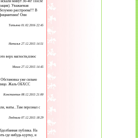
 искали минут 30-40! После
трация). Уважаемая
безумно расстроена!!! В
официантами! Они
Татьяна 01.02.2016 22:45
Наталья 27.12.2015 14:51
 это верх наглости,плюс
Миша 27.12.2015 14:45
 Обстановка уже сильно
а лицо. Жаль ОБХСС
Константин 08.12.2015 21:00
ли, маты...Там персонал с
Людмила 07.12.2015 18:29
обдолбанная публика. На
ть где нибудь куртку, и