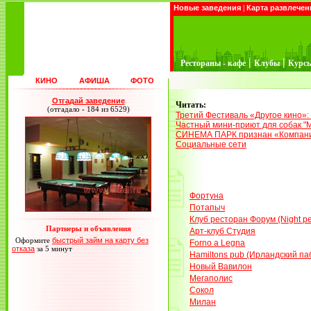
Новые заведения
|
Карта развлечен
|
|
Рестораны - кафе
Клубы
Курс
КИНО
АФИША
ФОТО
Отгадай заведение
Читать:
(отгадало - 184 из 6529)
Третий Фестиваль «Другое кино»:
Частный мини-приют для собак "
СИНЕМА ПАРК признан «Компани
Социальные сети
Фортуна
Потапыч
Клуб ресторан Форум (Night pe
Партнеры и объявления
Арт-клуб Студия
Оформите
быстрый займ на карту без
Forno a Legna
отказа
за 5 минут
Hamiltons pub (Ирландский па
Новый Вавилон
Мегаполис
Сокол
Милан