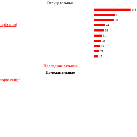
Отрицательные
144
81
79
ople club)
44
39
31
28
23
21
17
Последние отзывы
Положительные
ople club)"