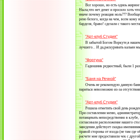
Все хорошо, но есть одноь жирное
Ныла,что нет денег и просило хоть что
иначе почему реакция ноль??? Вообщем 
рено белого, когда на чем, всем кому 
барделя, браво! сделали с такого места
"Арт-клуб Студия"
В забытой Богом Воркуте,в нашем
лучшего... И да,раскуривать кальян м
"Фортуна"
Гадюшник редкостный, были 1 раз 
"Баня на Речной"
Очень не рекомендую данную баню 
париться невозможно из-за отсутствия
"Арт-клуб Студия"
Решила отметить свой день рожден
При составлении меню, администратор 
потанцевать непосредственно в клубе, 
согласовали расположение нашего столи
заведении действует скидка именинник
правой стороны от входа (не там где о
расчете мне предоставили чек с друг