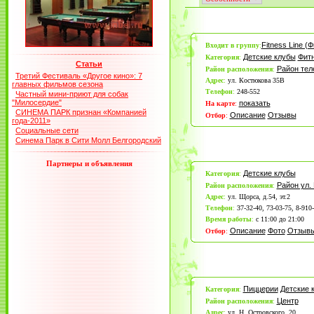
Fitness Line (
Входит в группу
:
Детские клубы
Фитн
Категория
:
Статьи
Район те
Район расположения
:
Третий Фестиваль «Другое кино»: 7
Адрес
:
ул. Костюкова 35B
главных фильмов сезона
Телефон
:
248-552
Частный мини-приют для собак
"Милосердие"
показать
На карте
:
СИНЕМА ПАРК признан «Компанией
Описание
Отзывы
Отбор
:
года-2011»
Социальные сети
Синема Парк в Сити Молл Белгородский
Партнеры и объявления
Детские клубы
Категория
:
Район ул.
Район расположения
:
Адрес
:
ул. Щорса, д.54, эт.2
Телефон
:
37-32-40, 73-03-75, 8-910
Время работы
:
с 11:00 до 21:00
Описание
Фото
Отзыв
Отбор
:
Пиццерии
Детские 
Категория
:
Центр
Район расположения
:
Адрес
:
ул. Н. Островского, 20