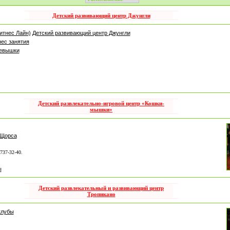
Детский развивающий центр Джунгли
Фитнес Лайн)
Детский развивающий центр Джунгли
ес занятия
левышки
Детский развлекательно-игровой центр «Кошки-
мышки»
 Щорса
-737-32-40.
ы
Детский развлекательный и развивающий центр
Тропикано
клубы