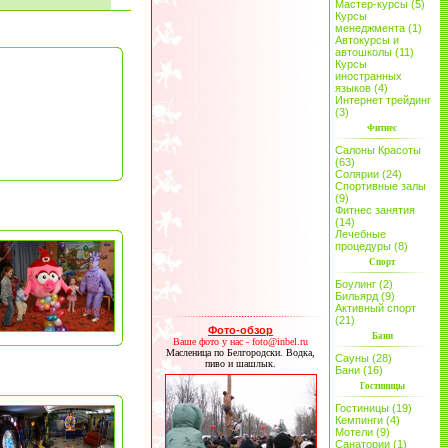
Мастер-курсы (5)
Курсы
менеджмента (1)
Автокурсы и
автошколы (11)
Курсы
иностранных
языков (4)
Интернет трейдинг
(3)
Фитнес
Салоны Красоты
(63)
Солярии (24)
Спортивные залы
(9)
Фитнес занятия
(14)
Лечебные
процедуры (8)
Спорт
Боулинг (2)
Бильярд (9)
Активный спорт
(21)
Фото-обзор
Бани
Ваше фото у нас - foto@inbel.ru
Масленица по Белгородски. Водка,
Сауны (28)
пиво и шашлык.
Бани (16)
Гостиницы
Гостиницы (19)
Кемпинги (4)
Мотели (9)
Санатории (1)