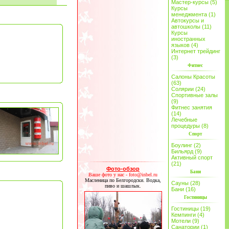
Мастер-курсы (5)
Курсы
менеджмента (1)
Автокурсы и
автошколы (11)
Курсы
иностранных
языков (4)
Интернет трейдинг
(3)
Фитнес
Салоны Красоты
(63)
Солярии (24)
Спортивные залы
(9)
Фитнес занятия
(14)
Лечебные
процедуры (8)
Спорт
Боулинг (2)
Бильярд (9)
Активный спорт
(21)
Фото-обзор
Бани
Ваше фото у нас - foto@inbel.ru
Масленица по Белгородски. Водка,
Сауны (28)
пиво и шашлык.
Бани (16)
Гостиницы
Гостиницы (19)
Кемпинги (4)
Мотели (9)
Санатории (1)