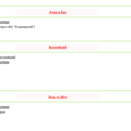
Адам и Ева
олярии
4 мкр-н ЖК "Владимирский")
Баттерфляй
аттерфляй
олярии
Бель де Жур
олярии
род