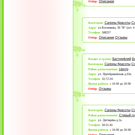
Описание
Отбор
:
Салоны Красоты
С
Категория
:
Адрес
:
ул.Костюкова, 36 "В" (ост. 
Телефон
:
588257
Описание
Отзывы
Отбор
:
Баттерфляй
Б
Входит в группу
:
Салоны Красоты
С
Категория
:
Центр
Район расположения
:
Адрес
:
ул. Преображенская д.63а
Телефон
:
32-72-34
Время работы
:
с 10.00 до 20.00
Отзывы
Отбор
:
Салоны Красоты
С
Категория
:
Старый го
Район расположения
:
Адрес
:
ул. Дегтярёва д.2а
Телефон
:
50-51-45
Время работы
:
с 10.00 до 20.00
Описание
Отбор
: