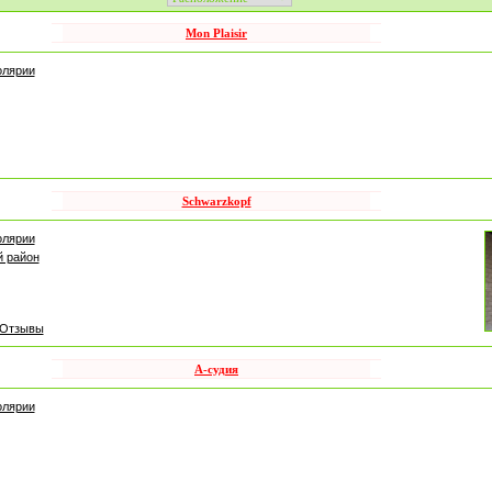
Mon Plaisir
олярии
Schwarzkopf
олярии
 район
Отзывы
А-судия
олярии