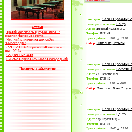
Салоны Красоты
С
Категория
:
Центр
Район расположения
:
Статьи
Адрес
:
Народный бульвар д.57
Третий Фестиваль «Другое кино»: 7
Телефон
:
35-34-61
главных фильмов сезона
Время работы
:
с 10.00 до 20.00
Частный мини-приют для собак
"Милосердие"
Описание
Отзывы
Отбор
:
СИНЕМА ПАРК признан «Компанией
года-2011»
Социальные сети
Синема Парк в Сити Молл Белгородский
Салоны Красоты
С
Категория
:
Партнеры и объявления
Восточный
Район расположения
:
Адрес
:
ул. Народная д.2б
Телефон
:
27-33-82
Время работы
:
с 8.00 до 20.00
Описание
Фото
Услуги
Отбор
:
Салоны Красоты
С
Категория
:
Центр
Район расположения
:
Адрес
:
б-ар Народный д.57
Телефон
:
35-34-56
Время работы
:
с 10.00 до 20.00