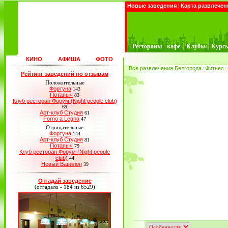
Новые заведения
|
Карта развлечен
|
|
Рестораны - кафе
Клубы
Курс
КИНО
АФИША
ФОТО
Все развлечения Белгорода
Фитнес
/
/
Рейтинг заведений по отзывам
Положительные
Фортуна
143
Потапыч
83
Клуб ресторан Форум (Night people club)
69
Арт-клуб Студия
61
Forno a Legna
47
Отрицательные
Фортуна
144
Арт-клуб Студия
81
Потапыч
79
Клуб ресторан Форум (Night people
club)
44
Новый Вавилон
39
Отгадай заведение
(отгадало - 184 из 6529)