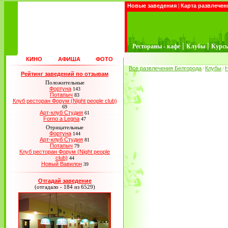
Новые заведения
|
Карта развлечен
|
|
Рестораны - кафе
Клубы
Курс
КИНО
АФИША
ФОТО
Все развлечения Белгорода
Клубы
/
/
Рейтинг заведений по отзывам
Положительные
Фортуна
143
Потапыч
83
Клуб ресторан Форум (Night people club)
69
Арт-клуб Студия
61
Forno a Legna
47
Отрицательные
Фортуна
144
Арт-клуб Студия
81
Потапыч
79
Клуб ресторан Форум (Night people
club)
44
Новый Вавилон
39
Отгадай заведение
(отгадало - 184 из 6529)