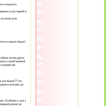
ем и поделюсь
наково и для парней и
 на песни шли.
етесь в пьяное быдло!
 слабым полом,дрочь
дится в своей мнимой
создание,так
ии для быдла??? вы
держатся вежливо до
лка. Особенно в зале у
ентарный ремонт не