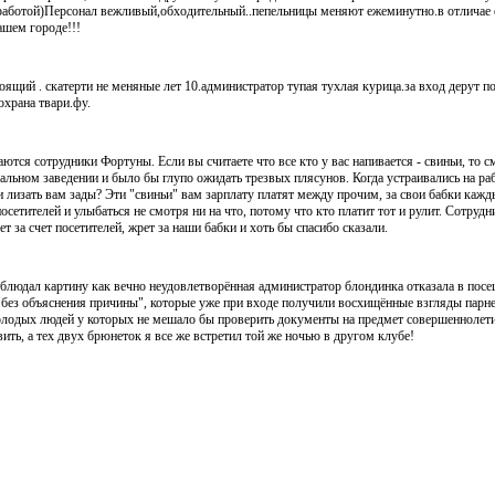
работой)Персонал вежливый,обходительный..пепельницы меняют ежеминутно.в отличае о
шем городе!!!
ящий . скатерти не меняные лет 10.администратор тупая тухлая курица.за вход дерут по
охрана твари.фу.
ются сотрудники Фортуны. Если вы считаете что все кто у вас напивается - свиньи, то с
евальном заведении и было бы глупо ожидать трезвых плясунов. Когда устраивались на ра
и лизать вам зады? Эти "свиньи" вам зарплату платят между прочим, за свои бабки каж
осетителей и улыбаться не смотря ни на что, потому что кто платит тот и рулит. Сотруд
 за счет посетителей, жрет за наши бабки и хоть бы спасибо сказали.
аблюдал картину как вечно неудовлетворённая администратор блондинка отказала в пос
з объяснения причины", которые уже при входе получили восхищённые взгляды парней
молодых людей у которых не мешало бы проверить документы на предмет совершеннолет
вить, а тех двух брюнеток я все же встретил той же ночью в другом клубе!