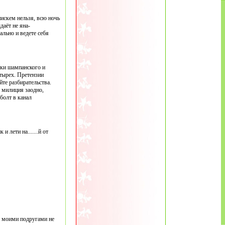
нискем нельзя, всю ночь
даёт не яна-
ально и ведете себя
лки шампанского и
етырех. Претензии
йте разбирательства.
и милиция заодно,
болт в канал
 лети на.......й от
с моими подругами не