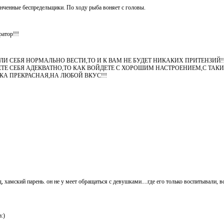
онченные беспредельщики. По ходу рыба воняет с головы.
атор!!!
ЛИ СЕБЯ НОРМАЛЬНО ВЕСТИ,ТО И К ВАМ НЕ БУДЕТ НИКАКИХ ПРИТЕНЗИЙ!
ТЕ СЕБЯ АДЕКВАТНО,ТО КАК ВОЙДЕТЕ С ХОРОШИМ НАСТРОЕНИЕМ,С ТАК
КА ПРЕКРАСНАЯ,НА ЛЮБОЙ ВКУС!!!
д, хамский парень. он не у меет обращаться с девушками....где его только воспитывали, в
:)