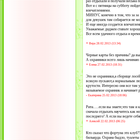
раз отдыхали и получали весьма 
Вот и с пятницы на субботу пойд
впечатлениями.
МИНУС конечно в том, что за за в
для девушек там собирается не мо
И еще иногда создается впечатлен
Уважаемые диджеи ставьте хорошую
Все всем удачного отдыха и врем
+
Вера 28.02.2013 (13:34)
Черные карты без причины? да вы 
А охранники всего лишь начинаю 
+
Елена 27.02.2013 (18:31)
Это не охранники,а сборище лосей
всякую пускают,а нормальным люд
крутости. Интересно они все там 
называемое охранник и начинает р
-
Екатерина 25.02.2013 (18:06)
Рита......если вы знаете,что там 
сначала отдыхать научитесь как н
последнего! А если вы ведете себ
+
Алексей 22.02.2013 (06:25)
Кто сказал что фортуна это клуб??
бильярда. Охрана быдло, туалеты г