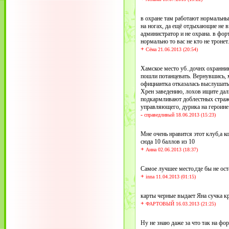
в охране там работают нормальные
на ногах, да ещё отдыхающие не в
администратор и не охрана. в фор
нормально то вас не кто не тронет.
+
Сёма 21.06.2013 (20:54)
Хамское место уб..дочнх охранни
пошли потанцевать. Вернувшись, м
официантка отказалась выслушать 
Хрен заведению, лохов ищите даль
подкармливают доблестных стражей
управляющего, дурика на героине
-
справедливый 18.06.2013 (15:23)
Мне очень нравится этот клуб,а ког
сюда 10 баллов из 10
+
Анна 02.06.2013 (18:37)
Самое лучшее место,где бы не ост
+
inna 11.04.2013 (01:15)
карты черные выдает Яна сучка краш
+
ФАРТОВЫЙ 16.03.2013 (21:25)
Ну не знаю даже за что так на фо