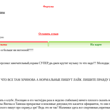
Фортуна
раны
Оставить отзыв
144-
тзывы
На карте
и больше ни ногоооой!!!!!
 Персонал замечательный,охрана СУПЕР,ди-джеи крутят музыку то что надо!!! Молодцы 
 ЧТО ВСЕ ТАМ ХРИНОВА А НОРМАЛЬНЫЕ ПИШУТ ЛАЙК .ПИШИТЕ ПРАВДУ 
ть о клубе..Посещаю я его часто(два раза в неделю стабильно) ничего плохого сказать н
ы Яночка и Танюша прекрасные и вежливые девушки,что касается официанток, то они 
охого пишут про охрану,а зря! Ведь это не так! Мальчики здесь все спортивные,опрятны