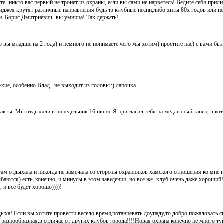
е- никто вас первый не тронет из охраны, если вы сами не нарветесь! Ведите себя прили
диджея крутят различные направления будь то клубные песни,либо хиты 80х годов или 
ши. Борис Дмитриевич- вы умница! Так держать!
о вы младше на 2 года) и немного не понимаете чего мы хотим) простите нас) с вами был
кие, особенно Влад...не выходит из головы :) лапочка
такты. Мы отдыхали в понедельник 16 июня. Я пригласил тебя на медленный танец, в ко
там отдыхала и никогда не замечала со стороны охранников хамского отношения ко мне
аются) есть, конечно, и минусы в этом заведении, но все же- клуб очень даже хороший
 и все будет хорошо))))!
ыха! Если вы хотите провести весело время,потанцевать доупаду,то добро пожаловать с
 разнообразная,в отличае от других клубов города!!!!Новая охрана конечно не много туп