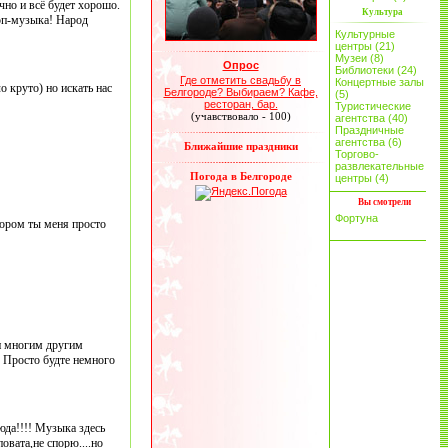
чно и всё будет хорошо.
Культура
поп-музыка! Народ
Культурные
центры (21)
Музеи (8)
Опрос
Библиотеки (24)
Где отметить свадьбу в
Концертные залы
о круто) но искать нас
Белгороде? Выбираем? Кафе,
(5)
ресторан, бар.
Туристические
(учавствовало - 100)
агентства (40)
Праздничные
агентства (6)
Ближайшие праздники
Торгово-
развлекательные
Погода в Белгороде
центры (4)
Вы смотрели
Фортуна
тором ты меня просто
 и многим другим
! Просто будте немного
юда!!!! Музыка здесь
овата,не спорю....но