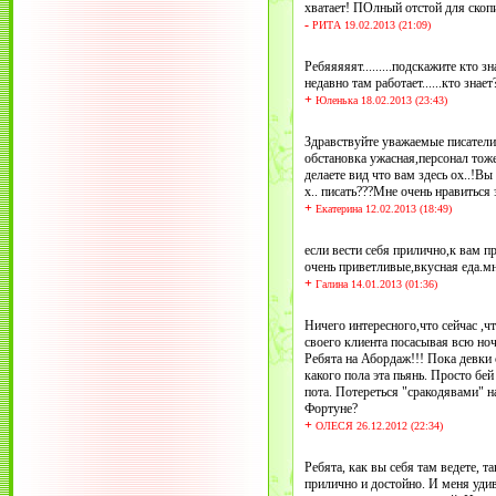
хватает! ПОлный отстой для скоп
-
РИТА 19.02.2013 (21:09)
Ребяяяяят.........подскажите кто 
недавно там работает......кто знае
+
Юленька 18.02.2013 (23:43)
Здравствуйте уважаемые писатели!
обстановка ужасная,персонал тоже
делаете вид что вам здесь ох..!Вы
х.. писать???Мне очень нравиться
+
Екатерина 12.02.2013 (18:49)
если вести себя прилично,к вам п
очень приветливые,вкусная еда.мн
+
Галина 14.01.2013 (01:36)
Ничего интересного,что сейчас ,ч
своего клиента посасывая всю ноч
Ребята на Абордаж!!! Пока девки 
какого пола эта пьянь. Просто б
пота. Потереться "сракодявами" на
Фортуне?
+
ОЛЕСЯ 26.12.2012 (22:34)
Ребята, как вы себя там ведете, 
прилично и достойно. И меня удив