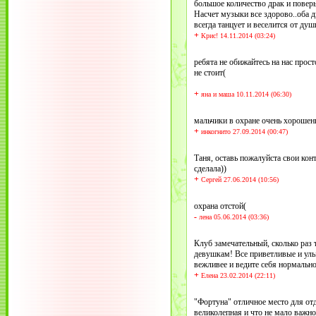
большое количество драк и поверьт
Насчет музыки все здорово..оба 
всегда танцует и веселится от ду
+
Крис! 14.11.2014 (03:24)
ребята не обижайтесь на нас прост
не стоит(
+
яна и маша 10.11.2014 (06:30)
мальчики в охране очень хорошень
+
инкогнито 27.09.2014 (00:47)
Таня, оставь пожалуйста свои кон
сделала))
+
Сергей 27.06.2014 (10:56)
охрана отстой(
-
лена 05.06.2014 (03:36)
Клуб замечательный, сколько раз 
девушкам! Все приветливые и улыб
вежливее и ведите себя нормально,
+
Елена 23.02.2014 (22:11)
"Фортуна" отличное место для отд
великолепная и что не мало важно