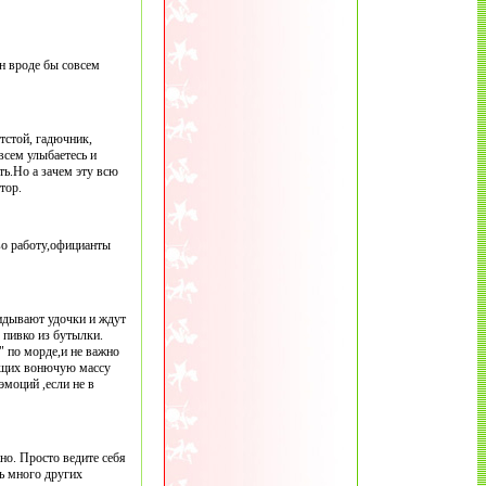
он вроде бы совсем
тстой, гадючник,
всем улыбаетесь и
ть.Но а зачем эту всю
тор.
во работу,официанты
кидывают удочки и ждут
 пивко из бутылки.
" по морде,и не важно
ающих вонючую массу
эмоций ,если не в
но. Просто ведите себя
ть много других