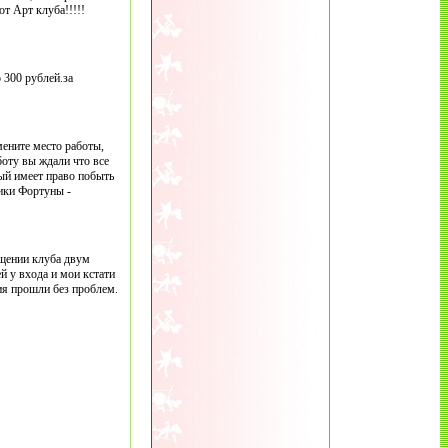
т Арт клуба!!!!!
 300 рублей.за
мените место работы,
боту вы ждали что все
дый имеет право побыть
ники Фортуны -
ещении клуба двум
 у входа и мои кстати
ия прошли без проблем.