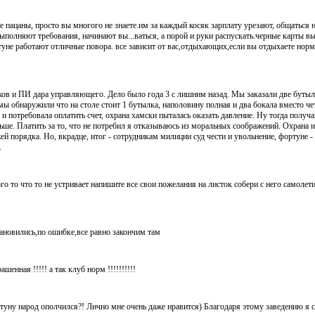
 пацаны, просто вы многого не знаете.им за каждый косяк зарплату урезают, общаться 
ыполняют требования, начинают вы...ваться, а порой и руки распускать.черные карты вы
туне работают отличные повора. все зависит от вас,отдыхающих,если вы отдыхаете норм
ков и ПИ дара управляющего. Дело было года 3 с лишним назад. Мы заказали две буты
ы обнаружили что на столе стоит 1 бутылка, наполовину полная и два бокала вместо ч
и потребовала оплатить счет, охрана хамски пыталась оказать давление. Ну тогда получа
ше. Платить за то, что не потребил я отказываюсь из моральных соображений. Охрана 
 порядка. Но, вкрадце, итог - сотрудникам милиции суд чести и увольнение, фортуне - 
.
о то что то не устривает напишите все свои пожелания на листок собери с него самолетик и
ановились,по ошибке,все равно закончим там
енная !!!!! а так клуб норм !!!!!!!!!!
ртуну народ ополчился?! Лично мне очень даже нравится) Благодаря этому заведению я 