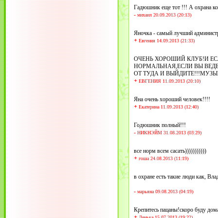
Гадюшник еще тот !!! А охрана к
-
михаил 20.09.2013 (20:13)
Яночка - самый лучший администр
+
Евгения 14.09.2013 (21:33)
ОЧЕНЬ ХОРОШИЙ КЛУБ!И ЕС
НОРМАЛЬНАЯ,ЕСЛИ ВЫ ВЕДЕ
ОТ ТУДА И ВЫЙДИТЕ!!!МУЗЫ
+
ЕВГЕНИЯ 11.09.2013 (20:10)
Яна очень хороший человек!!!!
+
Екатерина 11.09.2013 (12:40)
Годюшник полный!!!
-
НИКНЭЙМ 31.08.2013 (03:29)
все норм всем сасать)))))))))))
+
гоша 24.08.2013 (11:19)
в охране есть такие люди как, Вла
-
марьяна 09.08.2013 (04:19)
Крепитесь пацаны!скоро буду дома
+
Ленька 15.07.2013 (19:22)