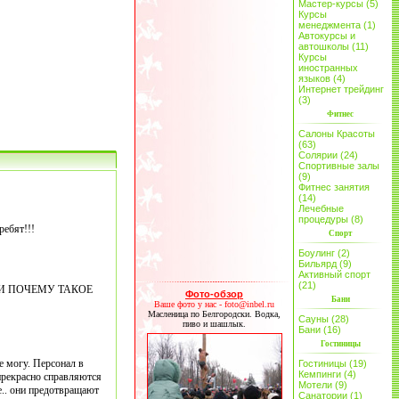
Мастер-курсы (5)
Курсы
менеджмента (1)
Автокурсы и
автошколы (11)
Курсы
иностранных
языков (4)
Интернет трейдинг
(3)
Фитнес
Салоны Красоты
(63)
Солярии (24)
Спортивные залы
(9)
Фитнес занятия
(14)
Лечебные
процедуры (8)
ребят!!!
Спорт
Боулинг (2)
Бильярд (9)
Активный спорт
(21)
И ПОЧЕМУ ТАКОЕ
Фото-обзор
Бани
Ваше фото у нас - foto@inbel.ru
Масленица по Белгородски. Водка,
Сауны (28)
пиво и шашлык.
Бани (16)
Гостиницы
е могу. Персонал в
Гостиницы (19)
Кемпинги (4)
прекрасно справляются
Мотели (9)
е.. они предотвращают
Санатории (1)