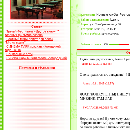
Ночные клубы
Ресто
Категория
:
Центр
Район расположения
:
Адрес
:
ул. Преображенская д.86
Статьи
Телефон
:
32-04-70, 32-15-44
Третий Фестиваль «Другое кино»: 7
Время работы
:
круглосуточно
главных фильмов сезона
Частный мини-приют для собак
"Милосердие"
Рейтинг отзывов:
143+
СИНЕМА ПАРК признан «Компанией
года-2011»
О
Социальные сети
Синема Парк в Сити Молл Белгородский
Гадюшник редкостный, были 1 раз 
-
Инна 13.12.2016 (12:48)
Партнеры и объявления
Очень нравится это заведение!!!
+
Алина 10.11.2015 (22:57)
ЛОХИ(КОНКУРЕНТЫ) ПИШУТ
МНЕНИЕ. ТАМ ЛАК
+
РУСЛАН 26.08.2015 (01:03)
Дорогие друзья! Ну что хочу сказа
Фортуне отличный, администратор
со своей работой! Очень много пл