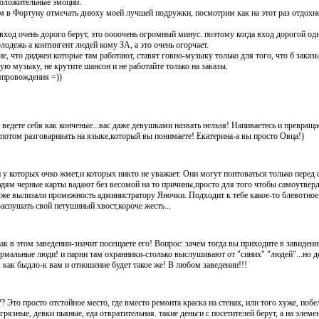
положительные эмоции.
ем в Фортуну отмечать днюху моей лучшей подружки, посмотрим как на этот раз отдохн
ход очень дорого берут, это оооочень огромный минус. поэтому когда вход дорогой оди
лодежь а контингент людей кому ЗА, а это очень огорчает.
ие, что диджеи которые там работают, ставят говно-музыку только для того, что б заказы
 музыку, не крутите шансон и не работайте только на заказы.
япровождения =))
ведете себя как конченые...вас даже девушками назвать нельзя! Напиваетесь и превраща
потом разговаривать на языке,который вы понимаете! Екатерина-а вы просто Овца!)
 у которых очко жмет,и которых никто не уважает. Они могут понтоваться только перед
ям черные карты вадают без весомой на то причины,просто для того чтобы самоутвер
уже вылизали промежность администратору Яночки. Подходит к тебе какое-то блевотное 
аспушать свой петушиный хвост,короче жесть...
и как в этом заведении-значит посещаете его! Вопрос: зачем тогда вы приходите в завиден
ормальные люди! и парни там охранники-столько выслушивают от "синих" "людей"...но 
я как быдло-к вам и отношение будет такое же! В любом заведении!!!
? Это просто отстойное место, где вместо ремонта краска на стенах, или того хуже, побе
рязные, девки пьяные, еда отвратительная. такие деньги с посетителей берут, а на элем