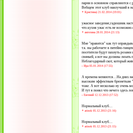
парни в основном справляются с 
Вобщем этот клуб наилучший в на
+
Кристина) 21.02.2014 (19:01)
ужасное заведение,гадюшник насто
что.кухня ужас есть не возможно.
+
ангелина 28.01.2014 (21:13)
Мне "нравится" как тут оправдыва
т.к. вы работаете в питейно-танц
посетители будут пахнуть розами 
свиньей, а вот вы должны лизать п
Неблагодарный скот, который живет
-
Ира 05.01.2014 (17:55)
А времена меняются....На днях н
высоким эффектным брюнеткам "бе
тоже. А вот несколько ну очень 
И тут я понял что нечего здесь ло
-
Евгений 12.12.2013 (17:52)
Нормальный клуб....
+
arinok 05.12.2013 (21:16)
Нормальный клуб....
+
arinok 05.12.2013 (21:15)