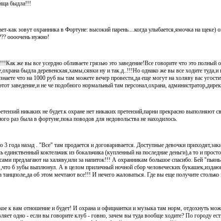
ища быдла!!!
знает-как зовут охранника в Фортуне: высокий парень....когда улыбается,ямочка на щеке) 
т??? оооочень нужно!
!!Как же вы все усердно обливаете грязью это заведение!Все говорите что это полный о
,охрана быдла деревенская,хамы,сявки ну и так.д..!!!Но однако же вы все ходите туда,и 
 знаете что на 1000 руб вы там можете вечер провести,да еще могут на холяву вас угости
 этот заведение,и не че подобного нормальный там персонал,охрана, администратор,дирек
ретензий никаких не будет.к охране нет никаких претензий,парни прекрасно выполняют с
ого раз была в фортуне,пока поводов для недовольства не находилось.
то 3 года назад . "Все" там продается и договаривается. Доступные девочки приходят,за
ь единственный коктельчик из бокальчика (купленный на последние деньги),а то и просто
сами предлагают на халяву,или за напиток!!! А охранникам большое спасибо. Бей "пьянь
ей ,что б зубы выплюнул. А в целом приличный ночной сбор человеческих букашек,изд
 танцполе,да об этом мечтают все!!! И нечего жаловаться. Где вы еще получите столько 
такое к вам отношение и будет! И охрана и официантки и музыка там норм, отдохнуть мож
ляет одно - если вы говорите клуб - говно, зачем вы туда вообще ходите? По городу ес