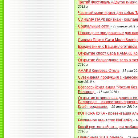
Третий Фестиваль «Другое кино»:
2013 г.
Частный мини-приют для собак "
СИНЕМА ПАРК признан «Компани
Социальные сети
-
23 апреля 2011 г
Новогоднее предложение для вл
Синема Парк в Сити Молл Белгор
Ежедневники с Вашим логотипом (
Открытие спорт бара в АМАКС Ко
Открытие бильярдного зала в го
2010 г.
AMAKS Конгресс Отель
-
31 мая 201
Сувенирная продукция с нанесен
мая 2010 г.
Всероссийская акция "Россия без 
Белгород.
-
11 мая 2010 г.
Открытие второго заведения в се
Белгороде – совместного проект
Клаб продакшн».
-
29 апреля 2010 г.
КОНТОРА КУКА - презентация ал
Рекламное агентство ИнБелРу
-
1
Какой цветок выбрать для любим
2010 г.
Олимпиада 2010. Медали.
-
21 фев