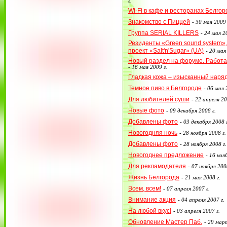
г.
Wi-Fi в кафе и ресторанах Белгор
Знакомство с Пиццей
-
30 мая 2009 
Группа SERIAL KILLERS
-
24 мая 20
Резиденты «Green sound system»,
проект «Salt'n'Sugar» (UA)
-
20 мая 
Новый раздел на форуме. Работа в
-
16 мая 2009 г.
Гладкая кожа – изысканный наряд
Темное пиво в Белгороде
-
06 мая 
Для любителей суши
-
22 апреля 20
Новые фото
-
09 декабря 2008 г.
Добавлены фото
-
03 декабря 2008 г
Новогодняя ночь
-
28 ноября 2008 г.
Добавлены фото
-
28 ноября 2008 г.
Новогоднее предложение
-
16 нояб
Для рекламодателя
-
07 ноября 2008
Жизнь Белгорода
-
21 мая 2008 г.
Всем, всем!
-
07 апреля 2007 г.
Внимание акция
-
04 апреля 2007 г.
На любой вкус!
-
03 апреля 2007 г.
Обновление Мастер Паб.
-
29 март