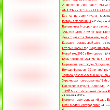
23 февраля - День защитника От
AMATORY - SICK&LOUD TOUR 20
Краткая история Nirvana
-
13 февра
История масленицы
-
09 февраля 20
Валентинка. История дня святог
"Алиса в Стране чудес" Тима Бёр
День студентов (Татьянин день)
-
Камелот - оставь свой след
-
16 ян
Старый Новый год. Гадания стар
Новый год 2010 в Белгороде
-
15 д
Клуб-ресторан "ФОРУМ" (NIGHT P
Портал щедрых людей "Отдам дар
Володя Фонарев (DJ Фонарь) в к
Торгово-развлекательный центр 
Украинская поп-рок группа "Bahr
Halloween в клубах Белгорода
-
26
ТВОЙ МИР :: Интернет-Сборник 
24 октября 2009 г.
История переименований улиц Б
Сити Молл "Белгородский"
-
03 окт