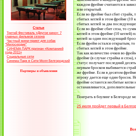
каждом фрейме считаются в завис
или открытый.
Если во фрейме был сбит страйк, 
сбитых кеглей в этом фрейме (10 
сбитых кеглей за два последующи
Статьи
Если во фрейме сбит спэа, то сум
Третий Фестиваль «Другое кино»: 7
кеглей в этом фрейме (10 кеглей)
главных фильмов сезона
кеглей за один последующий брос
Частный мини-приют для собак
Если фрейм остался открытым, то 
"Милосердие"
сбитых кеглей в этом фрейме.
СИНЕМА ПАРК признан «Компанией
года-2011»
Так как количество очков во фрейм
Социальные сети
фрейме (в случае страйка и спэа)
Синема Парк в Сити Молл Белгородский
статус получает последний десят
первым броском выбивается страйк
Партнеры и объявления
же фрейме. Если в десятом фрейме
игроку дается еще один бросок. Н
фрейме остаются несбитые кегли 
останавливается, дополнительные 
Поиграть в боулинг в Белгороде м
25 июля пройдет первый в Бел
Все