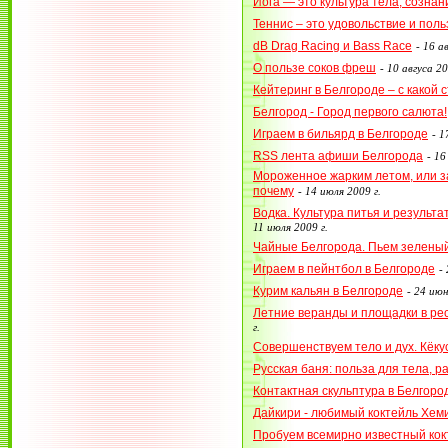
Йога — это культура тела, сознан
Теннис – это удовольствие и поль
dB Drag Racing и Bass Race
-
16 ав
О пользе соков фреш
-
10 авгуса 20
Кейтеринг в Белгороде – с какой
Белгород - Город первого салюта!
Играем в бильярд в Белгороде
-
1
RSS лента афиши Белгорода
-
16
Мороженное жарким летом, или за
почему
-
14 июля 2009 г.
Водка. Культура питья и результа
11 июля 2009 г.
Чайные Белгорода. Пьем зеленый
Играем в пейнтбол в Белгороде
-
Курим кальян в Белгороде
-
24 июн
Летние веранды и площадки в ре
г.
Совершенствуем тело и дух. Кёку
Русская баня: польза для тела, р
Контактная скульптура в Белгоро
Дайкири - любимый коктейль Хем
Пробуем всемирно известный кок