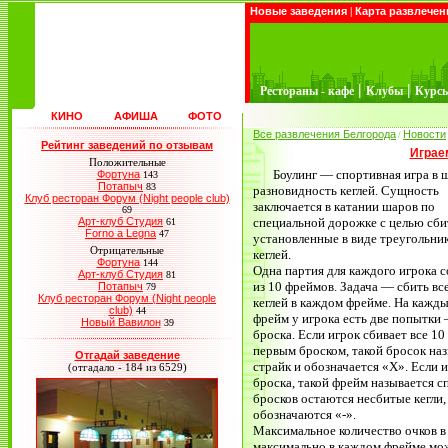
Новые заведения
|
Карта развлечен
|
|
Рестораны - кафе
Клубы
Курс
КИНО
АФИША
ФОТО
Все развлечения Белгорода
Новости
/
Рейтинг заведений по отзывам
Играе
Положительные
Боулинг — спортивная игра в 
Фортуна
143
Потапыч
83
разновидность кеглей. Сущность
Клуб ресторан Форум (Night people club)
заключается в катании шаров по
69
Арт-клуб Студия
специальной дорожке с целью сби
61
Forno a Legna
47
установленные в виде треугольни
Отрицательные
кеглей.
Фортуна
144
Одна партия для каждого игрока 
Арт-клуб Студия
81
из 10 фреймов. Задача — сбить вс
Потапыч
79
Клуб ресторан Форум (Night people
кеглей в каждом фрейме. На кажд
club)
44
фрейм у игрока есть две попытки
Новый Вавилон
39
броска. Если игрок сбивает все 10
первым броском, такой бросок на
Отгадай заведение
страйк и обозначается «Х». Если и
(отгадало - 184 из 6529)
броска, такой фрейм называется с
бросков остаются несбитые кегли
обозначаются «-».
Максимальное количество очков в 
максимально в каждом фрейме мож