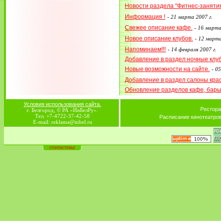
Новости раздела "Фитнес-заняти
Информация !
-
21 марта 2007 г.
Свежее описание кафе.
-
16 марта
Новое описание клубов.
-
12 марта
Напоминаем!!!
-
14 февраля 2007 г.
Добавление в раздел ночные клу
Новые возможности на сайте.
-
05
Добавление в раздел салоны кра
Обновление разделов кафе, бар
Условия использования сайта.
Рестора
г. Белгород, © РА «ИнБелРу».
Тел. +7-4722-37-42-58
Расписание кинотеатро
E-mail: reklama@inbel.ru
статистика