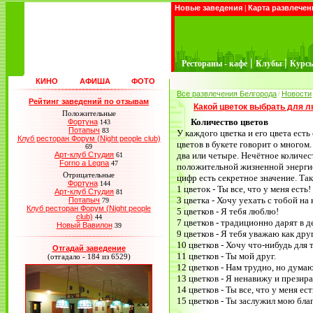
Новые заведения
|
Карта развлечен
|
|
Рестораны - кафе
Клубы
Курс
КИНО
АФИША
ФОТО
Все развлечения Белгорода
Новости
/
Рейтинг заведений по отзывам
Какой цветок выбрать для 
Положительные
Количество цветов
Фортуна
143
Потапыч
83
У каждого цветка и его цвета есть
Клуб ресторан Форум (Night people club)
цветов в букете говорит о многом.
69
Арт-клуб Студия
два или четыре. Нечётное количес
61
Forno a Legna
47
положительной жизненной энергие
Отрицательные
цифр есть секретное значение. Так
Фортуна
144
1 цветок - Ты все, что у меня есть!
Арт-клуб Студия
81
3 цветка - Хочу уехать с тобой на 
Потапыч
79
Клуб ресторан Форум (Night people
5 цветков - Я тебя люблю!
club)
44
7 цветков - традиционно дарят в 
Новый Вавилон
39
9 цветков - Я тебя уважаю как друг
10 цветков - Хочу что-нибудь для 
Отгадай заведение
11 цветков - Ты мой друг.
(отгадало - 184 из 6529)
12 цветков - Нам трудно, но думаю
13 цветков - Я ненавижу и презир
14 цветков - Ты все, что у меня ест
15 цветков - Ты заслужил мою бла