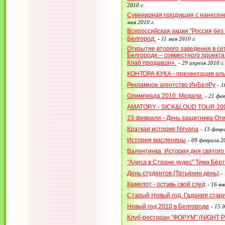
2010 г.
Сувенирная продукция с нанесен
мая 2010 г.
Всероссийская акция "Россия без 
Белгород.
-
11 мая 2010 г.
Открытие второго заведения в се
Белгороде – совместного проект
Клаб продакшн».
-
29 апреля 2010 г.
КОНТОРА КУКА - презентация ал
Рекламное агентство ИнБелРу
-
1
Олимпиада 2010. Медали.
-
21 фев
AMATORY - SICK&LOUD TOUR 20
23 февраля - День защитника От
Краткая история Nirvana
-
13 февра
История масленицы
-
09 февраля 20
Валентинка. История дня святог
"Алиса в Стране чудес" Тима Бёр
День студентов (Татьянин день)
-
Камелот - оставь свой след
-
16 ян
Старый Новый год. Гадания стар
Новый год 2010 в Белгороде
-
15 д
Клуб-ресторан "ФОРУМ" (NIGHT P