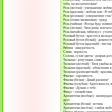
тебя, ты восхитительна!
Роза (желтая) - уменьшение любви,
Роза (красная) - любовь или - Я т
Роза (розовая) - совершенное счас
Роза (темно-малиновая) - траур.
Роза (чайная) - Всегда буду помнит
Роза (лесная) - Твои раны залечатс
Роза (китайская, гибискус) - утонч
Розовый бутон - красота и молодо
Розовый бутон (белый) - девичест
Розовый бутон (красный) - чистая 
Рябина - аккуратность.
Слива - верность.
Солома, сухие цветы - разрыв дог
Тюльпан - репутация, слава.
Тюльпан (желтый) - Твоя улыбка к
Тюльпан (красный) - объяснение в
Тюльпан (разноцветный) - красивые
Фиалка - скромность.
Фиалка (белая) - Давай рискнем!
Фиалка (голубая) - бдительность, 
Фиалки - Думаю о тебе.
Фикус - спокойствие.
Хризантема (вообще) - жизнерадос
друг.
Хризантема (белая) - истина.
Хризантема (желтая) - слабая любо
Цветок яблони - хорошая репутаци