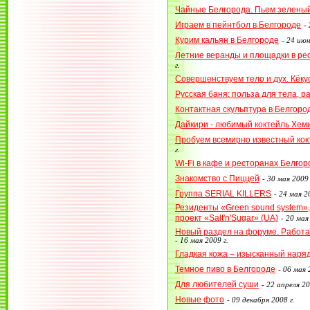
Чайные Белгорода. Пьем зеленый
Играем в пейнтбол в Белгороде
-
Курим кальян в Белгороде
-
24 июн
Летние веранды и площадки в ре
г.
Совершенствуем тело и дух. Кёку
Русская баня: польза для тела, р
Контактная скульптура в Белгоро
Дайкири - любимый коктейль Хем
Пробуем всемирно известный кок
г.
Wi-Fi в кафе и ресторанах Белгор
Знакомство с Пиццей
-
30 мая 2009 
Группа SERIAL KILLERS
-
24 мая 20
Резиденты «Green sound system»,
проект «Salt'n'Sugar» (UA)
-
20 мая 
Новый раздел на форуме. Работа в
-
16 мая 2009 г.
Гладкая кожа – изысканный наряд
Темное пиво в Белгороде
-
06 мая 
Для любителей суши
-
22 апреля 20
Новые фото
-
09 декабря 2008 г.