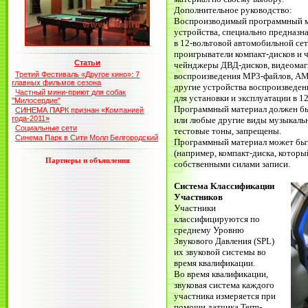
Дополнительное руководство:
Воспроизводимый программный ма
устройства, специально предназна
в 12-вольтовой автомобильной сет
проигрыватели компакт-дисков и 
Статьи
чейнджеры ДВД-дисков, видеомаг
Третий Фестиваль «Другое кино»: 7
воспроизведения MP3-файлов, A
главных фильмов сезона
другие устройства воспроизведен
Частный мини-приют для собак
для установки и эксплуатации в 1
"Милосердие"
Программный материал должен бы
СИНЕМА ПАРК признан «Компанией
года-2011»
или любые другие виды музыкальн
Социальные сети
тестовые тоны, запрещены.
Синема Парк в Сити Молл Белгородский
Программный материал может быть
(например, компакт-диска, которы
Партнеры и объявления
собственными силами записи.
Система Классификации
Участников
Участники
классифицируются по
среднему Уровню
Звукового Давления (SPL)
их звуковой системы во
время квалификации.
Во время квалификации,
звуковая система каждого
участника измеряется при
помощи датчика Term-