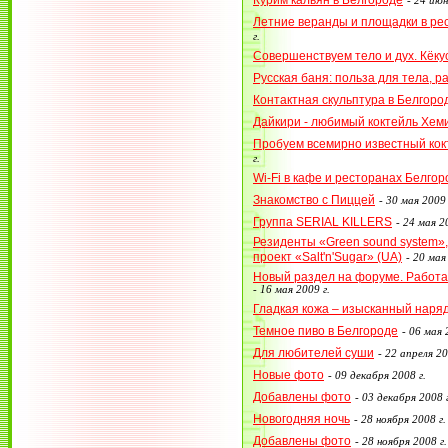
-
24 июн
Летние веранды и площадки в ре
г.
Совершенствуем тело и дух. Кёку
Русская баня: польза для тела, р
Контактная скульптура в Белгоро
Дайкири - любимый коктейль Хем
Пробуем всемирно известный кок
г.
Wi-Fi в кафе и ресторанах Белгор
Знакомство с Пиццей
-
30 мая 2009 
Группа SERIAL KILLERS
-
24 мая 20
Резиденты «Green sound system»,
проект «Salt'n'Sugar» (UA)
-
20 мая 
Новый раздел на форуме. Работа в
-
16 мая 2009 г.
Гладкая кожа – изысканный наряд
Темное пиво в Белгороде
-
06 мая 
Для любителей суши
-
22 апреля 20
Новые фото
-
09 декабря 2008 г.
Добавлены фото
-
03 декабря 2008 г
Новогодняя ночь
-
28 ноября 2008 г.
Добавлены фото
-
28 ноября 2008 г.