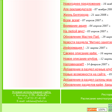
Новогоднее предложение
-
16 нояб
Для рекламодателя
-
07 ноября 2008
Жизнь Белгорода
-
21 мая 2008 г.
Всем, всем!
-
07 апреля 2007 г.
Внимание акция
-
04 апреля 2007 г.
На любой вкус!
-
03 апреля 2007 г.
Обновление Мастер Паб.
-
29 март
Новости раздела "Фитнес-заняти
Информация !
-
21 марта 2007 г.
Свежее описание кафе.
-
16 марта
Новое описание клубов.
-
12 марта
Напоминаем!!!
-
14 февраля 2007 г.
Добавление в раздел ночные клу
Новые возможности на сайте.
-
05
Добавление в раздел салоны кра
Обновление разделов кафе, бар
Условия использования сайта.
Рестора
г. Белгород, © РА «ИнБелРу».
Тел. +7-4722-37-42-58
Расписание кинотеатро
E-mail: reklama@inbel.ru