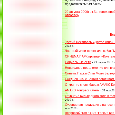
продолжительным басом.
22 августа 2009г в г.Белгород п
Автозвуку
Все
Третий Фестиваль «Другое кино»:
2013 г.
Частный мини-приют для собак "
СИНЕМА ПАРК признан «Компани
Социальные сети
-
23 апреля 2011 г
Новогоднее предложение для вл
Синема Парк в Сити Молл Белгор
Ежедневники с Вашим логотипом (
Открытие спорт бара в АМАКС Ко
AMAKS Конгресс Отель
-
31 мая 201
Открытие бильярдного зала в го
2010 г.
Сувенирная продукция с нанесен
мая 2010 г.
Всероссийская акция "Россия без 