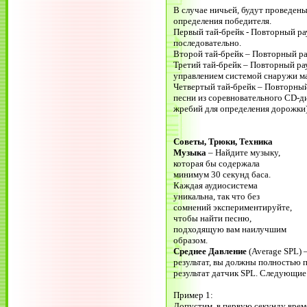
В случае ничьей, будут проведе
определения победителя.
Первый тай-брейк - Повторный рау
последовательно.
Второй тай-брейк – Повторный р
Третий тай-брейк – Повторный ра
управлением системой снаружи м
Четвертый тай-брейк – Повторный
песни из соревновательного CD-д
жребий для определения дорожки)
Советы, Трюки, Техника
Музыка
– Найдите музыку,
которая бы содержала
минимум 30 секунд баса.
Каждая аудиосистема
уникальна, так что без
сомнений экспериментируйте,
чтобы найти песню,
подходящую вам наилучшим
образом.
Среднее Давление
(Average SPL) 
результат, вы должны полностью 
результат датчик SPL. Следующие
Пример 1:
Допустим, в первую секунду време