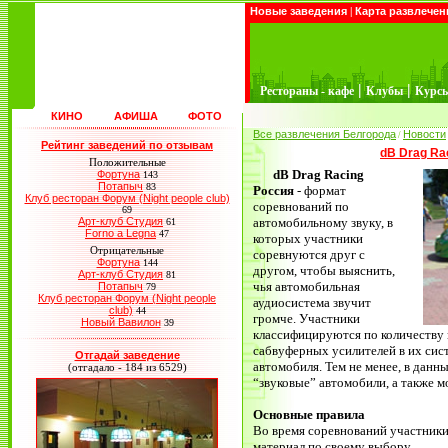
Новые заведения
|
Карта развлечен
|
|
Рестораны - кафе
Клубы
Курс
КИНО
АФИША
ФОТО
Все развлечения Белгорода
Новости
/
Рейтинг заведений по отзывам
dB Drag Ra
Положительные
dB Drag Racing
Фортуна
143
Потапыч
83
Россия
- формат
Клуб ресторан Форум (Night people club)
соревнований по
69
Арт-клуб Студия
автомобильному звуку, в
61
Forno a Legna
47
которых участники
Отрицательные
соревнуются друг с
Фортуна
144
другом, чтобы выяснить,
Арт-клуб Студия
81
чья автомобильная
Потапыч
79
Клуб ресторан Форум (Night people
аудиосистема звучит
club)
44
громче. Участники
Новый Вавилон
39
классифицируются по количеству
сабвуферных усилителей в их сис
Отгадай заведение
автомобиля. Тем не менее, в данн
(отгадало - 184 из 6529)
“звуковые” автомобили, а также м
Основные правила
Во время соревнований участник
материал по своему выбору.