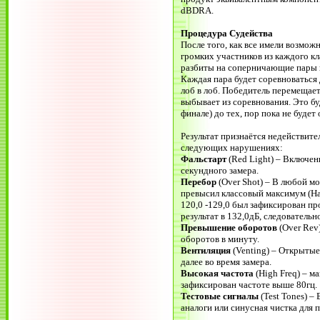
dBDRA.
Процедура Судейства
После того, как все имели возмож
громких участников из каждого кл
разбиты на соперничающие пары в
Каждая пара будет соревноваться 
лоб в лоб. Победитель перемещае
выбывает из соревнования. Это бу
финале) до тех, пор пока не будет
Результат признаётся недействит
следующих нарушениях:
Фальстарт
(Red Light) – Включен
секундного замера.
Перебор
(Over Shot) – В любой мо
превысил классовый максимум (На
120,0 -129,0 был зафиксирован 
результат в 132,0дБ, следовательн
Превышение оборотов
(Over Rev
оборотов в минуту.
Вентиляция
(Venting) – Открытые
далее во время замера.
Высокая частота
(High Freq) – м
зафиксирован частоте выше 80гц.
Тестовые сигналы
(Test Tones) –
аналоги или синусная чистка для 