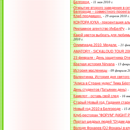
Белгород.
-
11 мая 2010 г.
Открытие второго заведения в се
Белгороде – совместного проект
Клаб продакшн».
-
29 апреля 2010 г.
КОНТОРА КУКА - презентация ал
Рекламное агентство ИнБелРу
-
1
Какой цветок выбрать для любим
2010 г.
Олимпиада 2010. Медали.
-
21 фев
AMATORY - SICK&LOUD TOUR 20
23 февраля - День защитника От
Краткая история Nirvana
-
13 февра
История масленицы
-
09 февраля 20
Валентинка. История дня святог
"Алиса в Стране чудес" Тима Бёр
День студентов (Татьянин день)
-
Камелот - оставь свой след
-
16 ян
Старый Новый год. Гадания стар
Новый год 2010 в Белгороде
-
15 д
Клуб-ресторан "ФОРУМ" (NIGHT P
Портал щедрых людей "Отдам дар
Володя Фонарев (DJ Фонарь) в к