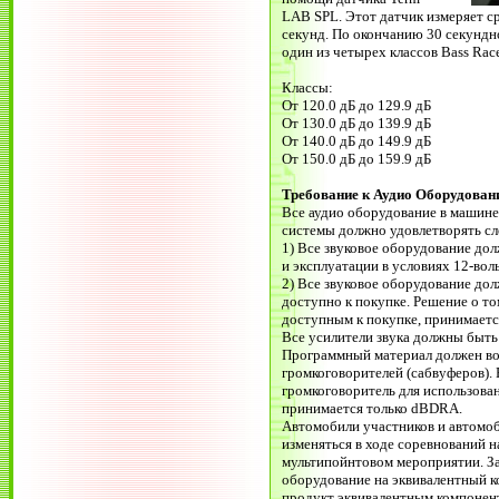
LAB SPL. Этот датчик измеряет ср
секунд. По окончанию 30 секундно
один из четырех классов Bass Rac
Классы:
От 120.0 дБ до 129.9 дБ
От 130.0 дБ до 139.9 дБ
От 140.0 дБ до 149.9 дБ
От 150.0 дБ до 159.9 дБ
Требование к Аудио Оборудова
Все аудио оборудование в машине
системы должно удовлетворять с
1) Все звуковое оборудование до
и эксплуатации в условиях 12-во
2) Все звуковое оборудование до
доступно к покупке. Решение о том
доступным к покупке, принимает
Все усилители звука должны быть
Программный материал должен во
громкоговорителей (сабвуферов). 
громкоговоритель для использован
принимается только dBDRA.
Автомобили участников и автомо
изменяться в ходе соревнований
мультипойнтовом мероприятии. З
оборудование на эквивалентный ко
продукт эквивалентным компонент