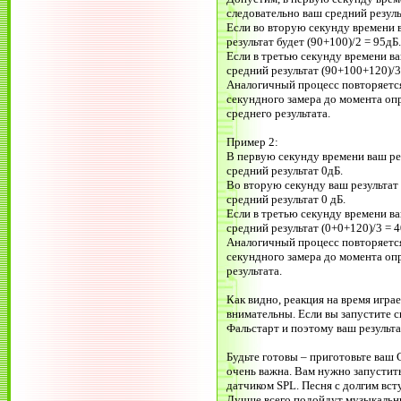
следовательно ваш средний резуль
Если во вторую секунду времени в
результат будет (90+100)/2 = 95дБ.
Если в третью секунду времени ва
средний результат (90+100+120)/3
Аналогичный процесс повторяется
секундного замера до момента оп
среднего результата.
Пример 2:
В первую секунду времени ваш рез
средний результат 0дБ.
Во вторую секунду ваш результат 
средний результат 0 дБ.
Если в третью секунду времени ва
средний результат (0+0+120)/3 = 4
Аналогичный процесс повторяется
секундного замера до момента оп
результата.
Как видно, реакция на время игра
внимательны. Если вы запустите си
Фальстарт и поэтому ваш результ
Будьте готовы – приготовьте ваш 
очень важна. Вам нужно запустить
датчиком SPL. Песня с долгим всту
Лучше всего подойдут музыкальн