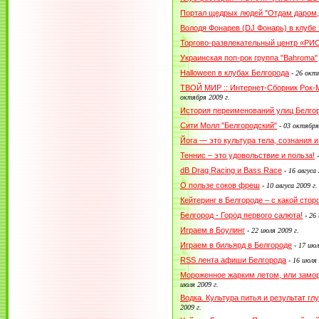
Портал щедрых людей "Отдам даром,
Володя Фонарев (DJ Фонарь) в клубе
Торгово-развлекательный центр «РИО
Украинская поп-рок группа "Bahroma"
Halloween в клубах Белгорода
-
26 октя
ТВОЙ МИР :: Интернет-Сборник Рок
октября 2009 г.
История переименований улиц Белго
Сити Молл "Белгородский"
-
03 октября
Йога — это культура тела, сознания и
Теннис – это удовольствие и польза!
dB Drag Racing и Bass Race
-
16 авгуса 
О пользе соков фреш
-
10 авгуса 2009 г.
Кейтеринг в Белгороде – с какой сто
Белгород - Город первого салюта!
-
26 
Играем в Боулинг
-
22 июля 2009 г.
Играем в бильярд в Белгороде
-
17 июл
RSS лента афиши Белгорода
-
16 июля 
Мороженное жарким летом, или заморо
июля 2009 г.
Водка. Культура питья и результат гл
2009 г.