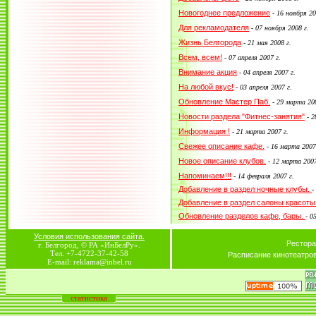
Новогоднее предложение
-
16 ноября 20
Для рекламодателя
-
07 ноября 2008 г.
Жизнь Белгорода
-
21 мая 2008 г.
Всем, всем!
-
07 апреля 2007 г.
Внимание акция
-
04 апреля 2007 г.
На любой вкус!
-
03 апреля 2007 г.
Обновление Мастер Паб.
-
29 марта 200
Новости раздела "Фитнес-занятия"
-
2
Информация !
-
21 марта 2007 г.
Свежее описание кафе.
-
16 марта 2007
Новое описание клубов.
-
12 марта 2007
Напоминаем!!!
-
14 февраля 2007 г.
Добавление в раздел ночные клубы.
-
Добавление в раздел салоны красоты
Обновление разделов кафе, бары.
-
05
Условия использования сайта.
Рестора
г. Белгород, © РА «ИнБелРу».
Тел. +7-4722-37-42-58
Расписание кинотеатро
E-mail: reklama@inbel.ru
статистика