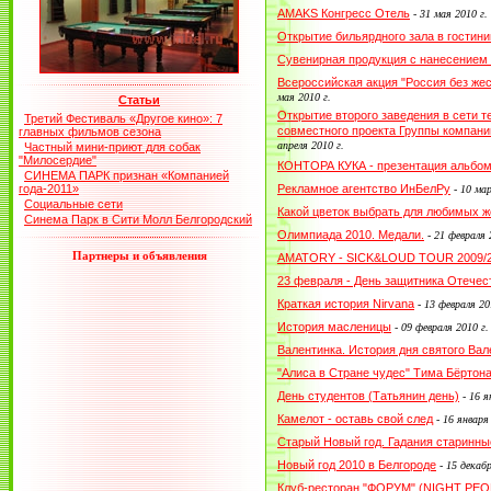
AMAKS Конгресс Отель
-
31 мая 2010 г.
Открытие бильярдного зала в гостин
Сувенирная продукция с нанесением
Всероссийская акция "Россия без жес
мая 2010 г.
Статьи
Открытие второго заведения в сети 
Третий Фестиваль «Другое кино»: 7
совместного проекта Группы компани
главных фильмов сезона
апреля 2010 г.
Частный мини-приют для собак
"Милосердие"
КОНТОРА КУКА - презентация альбо
СИНЕМА ПАРК признан «Компанией
года-2011»
Рекламное агентство ИнБелРу
-
10 мар
Социальные сети
Какой цветок выбрать для любимых ж
Синема Парк в Сити Молл Белгородский
Олимпиада 2010. Медали.
-
21 февраля 
Партнеры и объявления
AMATORY - SICK&LOUD TOUR 2009/
23 февраля - День защитника Отечес
Краткая история Nirvana
-
13 февраля 20
История масленицы
-
09 февраля 2010 г.
Валентинка. История дня святого Вал
"Алиса в Стране чудес" Тима Бёртон
День студентов (Татьянин день)
-
16 я
Камелот - оставь свой след
-
16 января
Старый Новый год. Гадания старинны
Новый год 2010 в Белгороде
-
15 декабр
Клуб-ресторан "ФОРУМ" (NIGHT PEOP