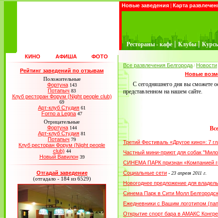
Новые заведения
|
Карта развлечен
|
|
Рестораны - кафе
Клубы
Курс
КИНО
АФИША
ФОТО
Все развлечения Белгорода
Новости
/
Рейтинг заведений по отзывам
Новые возмо
Положительные
С сегодняшнего дня вы сможете о
Фортуна
143
Потапыч
83
представленном на нашем сайте.
Клуб ресторан Форум (Night people club)
69
Арт-клуб Студия
61
Forno a Legna
47
Отрицательные
Фортуна
144
Вс
Арт-клуб Студия
81
Потапыч
79
Третий Фестиваль «Другое кино»: 7 
Клуб ресторан Форум (Night people
club)
44
Частный мини-приют для собак "Мило
Новый Вавилон
39
СИНЕМА ПАРК признан «Компанией г
Отгадай заведение
Социальные сети
-
23 апреля 2011 г.
(отгадало - 184 из 6529)
Новогоднее предложение для владел
Синема Парк в Сити Молл Белгородс
Ежедневники с Вашим логотипом (пап
Открытие спорт бара в АМАКС Конгре