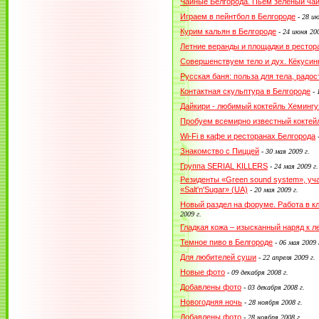
Чайные Белгорода. Пьем зеленый ча
Играем в пейнтбол в Белгороде
-
28 ию
Курим кальян в Белгороде
-
24 июня 200
Летние веранды и площадки в рестор
Совершенствуем тело и дух. Кёкусин
Русская баня: польза для тела, радо
Контактная скульптура в Белгороде
-
Дайкири - любимый коктейль Хемингу
Пробуем всемирно известный коктей
Wi-Fi в кафе и ресторанах Белгорода
Знакомство с Пиццей
-
30 мая 2009 г.
Группа SERIAL KILLERS
-
24 мая 2009 г.
Резиденты «Green sound system», уч
«Salt'n'Sugar» (UA)
-
20 мая 2009 г.
Новый раздел на форуме. Работа в кл
2009 г.
Гладкая кожа – изысканный наряд к л
Темное пиво в Белгороде
-
06 мая 2009 
Для любителей суши
-
22 апреля 2009 г.
Новые фото
-
09 декабря 2008 г.
Добавлены фото
-
03 декабря 2008 г.
Новогодняя ночь
-
28 ноября 2008 г.
Добавлены фото
-
28 ноября 2008 г.