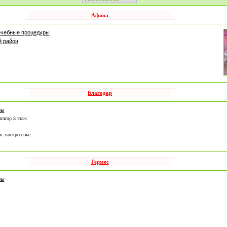
Афина
чебные процедуры
 район
Благодар
ры
гатор 3 этаж
х. воскресенье
Гермес
ры