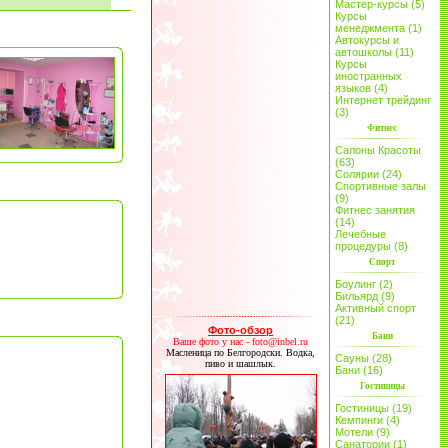
Мастер-курсы (5)
Курсы
менеджмента (1)
Автокурсы и
автошколы (11)
Курсы
иностранных
языков (4)
Интернет трейдинг
(3)
Фитнес
Салоны Красоты
(63)
Солярии (24)
Спортивные залы
(9)
Фитнес занятия
(14)
Лечебные
процедуры (8)
Спорт
Боулинг (2)
Бильярд (9)
Активный спорт
(21)
Фото-обзор
Бани
Ваше фото у нас - foto@inbel.ru
Масленица по Белгородски. Водка,
Сауны (28)
пиво и шашлык.
Бани (16)
Гостиницы
Гостиницы (19)
Кемпинги (4)
Мотели (9)
Санатории (1)