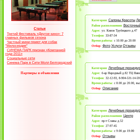
Салоны Красоты
Ле
Категория
:
Восточный
Район расположения
:
Статьи
Адрес
:
ул. Князя Трубецкого д.47
Третий Фестиваль «Другое кино»: 7
Телефон
:
33-87-34
главных фильмов сезона
Время работы
:
с 10.00 до 20.00
Частный мини-приют для собак
"Милосердие"
Фото
Услуги
Отзывы
Отбор
:
СИНЕМА ПАРК признан «Компанией
года-2011»
Социальные сети
Синема Парк в Сити Молл Белгородский
Лечебные процеду
Категория
:
Партнеры и объявления
Адрес
:
б-ар Народный д.82 ТЦ Нави
Телефон
:
32-12-93, 8-904-531-14-59
Время работы
:
с 8.00 до 20.00, вы
Описание
Отбор
:
Лечебные процеду
Категория
:
Центр
Район расположения
:
Адрес
:
пр-т Славы д.52
Телефон
:
27-97-45
Время работы
:
с 9.00 до 19.00
Отзывы
Отбор
: