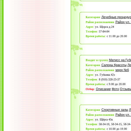
Лечебные процеду
Категория
:
Район ул.
Район расположения
:
Адрес
:
ул. Щорса д.24
Телефон
:
57-84-84
Время работы
:
с 11.00 до 20.00
Матисс на Губ
Входит в группу
:
Салоны Красоты
Ле
Категория
:
мкрн №6
Район расположения
:
Адрес
:
ул. Губкина 42з
Телефон
:
8 (910) 328-23-37
Время работы
:
с 9.00 до 20.00
Описание
Фото
Отзыв
Отбор
:
Спортивные залы
Л
Категория
:
Район ул.
Район расположения
:
Адрес
:
ул. Щёрса 45к
Телефон
:
58-34-10, 58-34-15, 58-34
Время работы
:
с 10.00 до 19.00