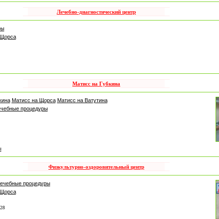
Лечебно-диагностический центр
ры
 Щорса
Матисс на Губкина
кина
Матисс на Щорса
Матисс на Ватутина
чебные процедуры
ы
Физкультурно-оздоровительный центр
ечебные процедуры
 Щорса
-28