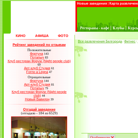
Новые заведения
|
Карта развлечен
|
|
Рестораны - кафе
Клубы
Курс
КИНО
АФИША
ФОТО
Все развлечения Белгорода
Фитнес
/
/
Рейтинг заведений по отзывам
Положительные
Фортуна
143
Потапыч
83
Клуб ресторан Форум (Night people club)
69
Арт-клуб Студия
61
Forno a Legna
47
Отрицательные
Фортуна
144
Арт-клуб Студия
81
Потапыч
79
Клуб ресторан Форум (Night people
club)
44
Новый Вавилон
39
Отгадай заведение
(отгадало - 184 из 6529)