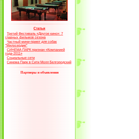
Статьи
Третий Фестиваль «Другое кино»: 7
главных фильмов сезона
Частный мини-приют для собак
"Милосердие"
СИНЕМА ПАРК признан «Компанией
года-2011»
Социальные сети
Синема Парк в Сити Молл Белгородский
Партнеры и объявления