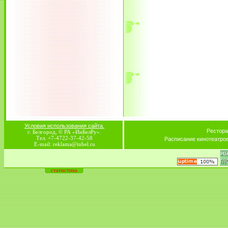
Условия использования сайта.
Рестора
г. Белгород, © РА «ИнБелРу».
Тел. +7-4722-37-42-58
Расписание кинотеатро
E-mail: reklama@inbel.ru
статистика