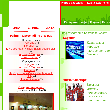
Новые заведения
|
Карта развлечен
|
|
Рестораны - кафе
Клубы
Курс
КИНО
АФИША
ФОТО
Все развлечения Белгорода
Спорт
/
Рейтинг заведений по отзывам
Боулинг
Положительные
Кегли, шары и
Фортуна
143
Потапыч
83
хорошее
Клуб ресторан Форум (Night people club)
настроение - это
69
боулинг
Арт-клуб Студия
61
Forno a Legna
47
Отрицательные
Фортуна
144
Арт-клуб Студия
81
Потапыч
79
Клуб ресторан Форум (Night people
club)
44
Новый Вавилон
39
Активный спорт
Здесь вы
Отгадай заведение
сможете
(отгадало - 184 из 6529)
почувствовать
движение в
пространстве