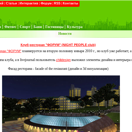
ий
|
Статьи
|
Интерактив
|
Форум
|
RSS
|
Контакты
|
|
|
|
|
ы
Фитнес
Спорт
Бани
Гостиницы
Культура
Новости
Клуб-ресторан "ФОРУМ" (NIGHT PEOPLE club)
планиеруется на вторую половину января 2010 г., но клуб уже работает, 
оран "ФОРУМ"
а клуба, а в livejournal пользователь
выложил элементы дизайна и интерьера в
chilidesign
Фасад ресторана - facade of the restaurant (дизайн и 3d визуализация)