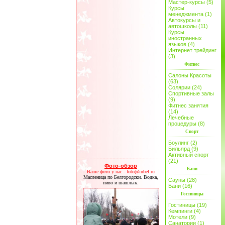
Мастер-курсы (5)
Курсы
менеджмента (1)
Автокурсы и
автошколы (11)
Курсы
иностранных
языков (4)
Интернет трейдинг
(3)
Фитнес
Салоны Красоты
(63)
Солярии (24)
Спортивные залы
(9)
Фитнес занятия
(14)
Лечебные
процедуры (8)
Спорт
Боулинг (2)
Бильярд (9)
Активный спорт
(21)
Фото-обзор
Бани
Ваше фото у нас - foto@inbel.ru
Масленица по Белгородски. Водка,
Сауны (28)
пиво и шашлык.
Бани (16)
Гостиницы
Гостиницы (19)
Кемпинги (4)
Мотели (9)
Санатории (1)