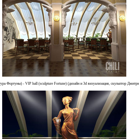
ура Фортуны) - VIP hall (sculpture Fortune) (дизайн и 3d визуализация, скульптор Дмитр