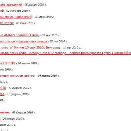
ьцев заведений
-
08 ноября 2010 г.
кий
-
02 октября 2010 г.
ки-меню, папки-счет)
-
05 июля 2010 г.
сс отеле!
-
09 июня 2010 г.
ице AMAKS Конгресс Отель
-
31 мая 2010 г.
 логотипов и фирменных знаков
-
25 мая 2010 г.
токости" Митинг 15 мая 2010г. Белгород.
-
11 мая 2010 г.
тематических кафе Comedy Cafe в Белгороде – совместного проекта Группы компаний 
ма LO-END
-
20 марта 2010 г.
та 2010 г.
енщин или язык цветов.
-
04 марта 2010 г.
2010 г.
2010
-
17 февраля 2010 г.
тва
-
17 февраля 2010 г.
10 г.
ентина
-
03 февраля 2010 г.
а
-
26 января 2010 г.
нваря 2010 г.
 2010 г.