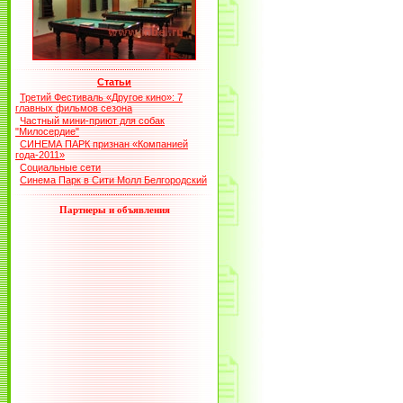
Статьи
Третий Фестиваль «Другое кино»: 7
главных фильмов сезона
Частный мини-приют для собак
"Милосердие"
СИНЕМА ПАРК признан «Компанией
года-2011»
Социальные сети
Синема Парк в Сити Молл Белгородский
Партнеры и объявления