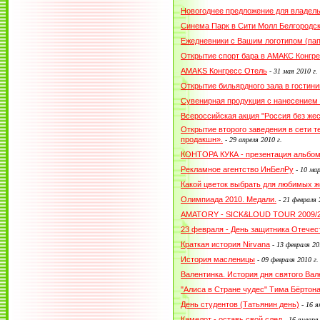
Новогоднее предложение для владел
Синема Парк в Сити Молл Белгородс
Ежедневники с Вашим логотипом (пап
Открытие спорт бара в АМАКС Конгре
AMAKS Конгресс Отель
-
31 мая 2010 г.
Открытие бильярдного зала в гостин
Сувенирная продукция с нанесением
Всероссийская акция "Россия без жес
Открытие второго заведения в сети 
продакшн».
-
29 апреля 2010 г.
КОНТОРА КУКА - презентация альбо
Рекламное агентство ИнБелРу
-
10 мар
Какой цветок выбрать для любимых ж
Олимпиада 2010. Медали.
-
21 февраля 
AMATORY - SICK&LOUD TOUR 2009/
23 февраля - День защитника Отечес
Краткая история Nirvana
-
13 февраля 20
История масленицы
-
09 февраля 2010 г.
Валентинка. История дня святого Вал
"Алиса в Стране чудес" Тима Бёртон
День студентов (Татьянин день)
-
16 я
Камелот - оставь свой след
-
16 января