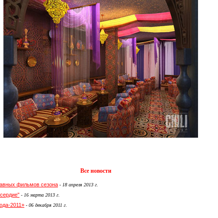
Все новости
главных фильмов сезона
-
18 апреля 2013 г.
сердие"
-
16 марта 2013 г.
ода-2011»
-
06 декабря 2011 г.