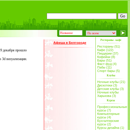
Рестораны - кафе
Афиша в Белгороде
Рестораны (51)
а 9 декабря прошло
Кафе (122)
Пиццерии (37)
Кофейни (8)
 3d визуализации.
Бары (51)
Фаст-фуд (4)
Пабы (11)
Спорт-бары (5)
Клубы
Ночные клубы (21)
Дискотеки (3)
Детские клубы (3)
Ночные клубы
Харькова (3)
Курсы
Профессиональные
курсы (7)
Компьютерные
курсы (4)
Бухгалтерские
курсы (2)
Курсы дизайна (1)