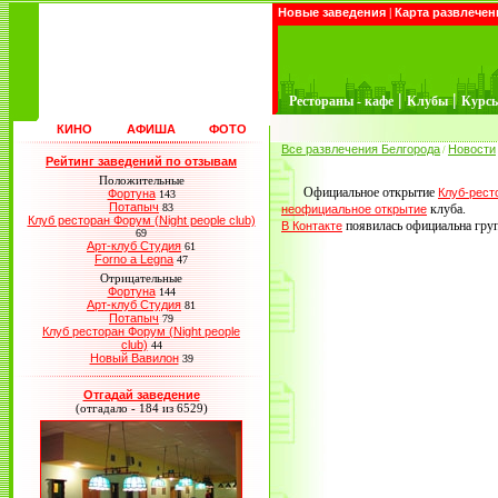
Новые заведения
|
Карта развлечен
|
|
Рестораны - кафе
Клубы
Курс
КИНО
АФИША
ФОТО
Все развлечения Белгорода
Новости
/
Рейтинг заведений по отзывам
Положительные
Официальное открытие
Клуб-рест
Фортуна
143
Потапыч
83
клуба.
неофициальное открытие
Клуб ресторан Форум (Night people club)
появилась официальна групп
В Контакте
69
Арт-клуб Студия
61
Forno a Legna
47
Отрицательные
Фортуна
144
Арт-клуб Студия
81
Потапыч
79
Клуб ресторан Форум (Night people
club)
44
Новый Вавилон
39
Отгадай заведение
(отгадало - 184 из 6529)