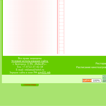
Все права защищены.
Условия использования сайта.
Рестора
г. Белгород, © РА «ИнБелРу».
Тел. +7-4722-37-42-58
Расписание кинотеатро
E-mail: reklama@inbel.ru
Зеркало сайта в зоне РФ
клуб31.рф
статистика