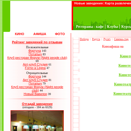
Новые заведения
|
Карта развлече
|
|
Рестораны - кафе
Клубы
Курс
КИНО
АФИША
ФОТО
::
::
::
:
Победа
Радуга
Русич
Синема-стар
Рейтинг заведений по отзывам
Киноафиша на
Положительные
Фортуна
143
Потапыч
83
Киноте
Клуб ресторан Форум (Night people club)
69
Арт-клуб Студия
61
Киноте
Forno a Legna
47
Отрицательные
Киноте
Фортуна
144
Арт-клуб Студия
81
Потапыч
79
Кинотеатр
Клуб ресторан Форум (Night people
club)
44
Кинотеатр
Новый Вавилон
39
Отгадай заведение
(отгадало - 184 из 6529)