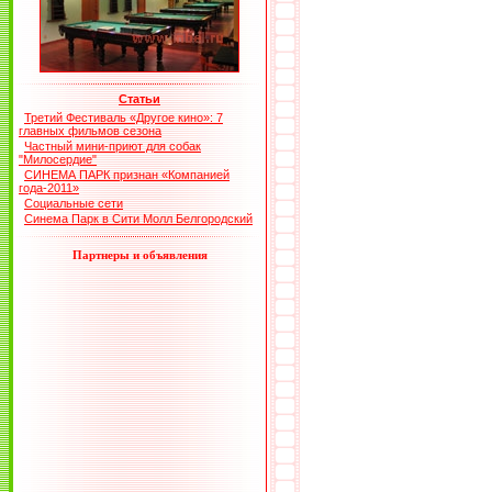
Статьи
Третий Фестиваль «Другое кино»: 7
главных фильмов сезона
Частный мини-приют для собак
"Милосердие"
СИНЕМА ПАРК признан «Компанией
года-2011»
Социальные сети
Синема Парк в Сити Молл Белгородский
Партнеры и объявления