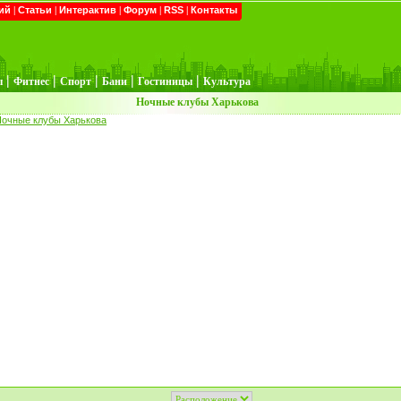
ий
|
Статьи
|
Интерактив
|
Форум
|
RSS
|
Контакты
|
|
|
|
|
ы
Фитнес
Спорт
Бани
Гостиницы
Культура
Ночные клубы Харькова
очные клубы Харькова