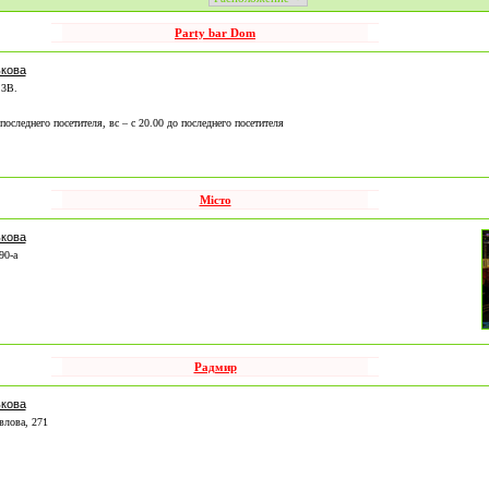
Party bar Dom
кова
 3В.
о последнего посетителя, вс – с 20.00 до последнего посетителя
Місто
кова
90-а
Радмир
кова
влова, 271