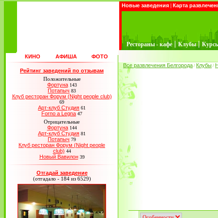
Новые заведения
|
Карта развлечен
|
|
Рестораны - кафе
Клубы
Курс
КИНО
АФИША
ФОТО
Все развлечения Белгорода
Клубы
Н
/
/
Рейтинг заведений по отзывам
Положительные
Фортуна
143
Потапыч
83
Клуб ресторан Форум (Night people club)
69
Арт-клуб Студия
61
Forno a Legna
47
Отрицательные
Фортуна
144
Арт-клуб Студия
81
Потапыч
79
Клуб ресторан Форум (Night people
club)
44
Новый Вавилон
39
Отгадай заведение
(отгадало - 184 из 6529)