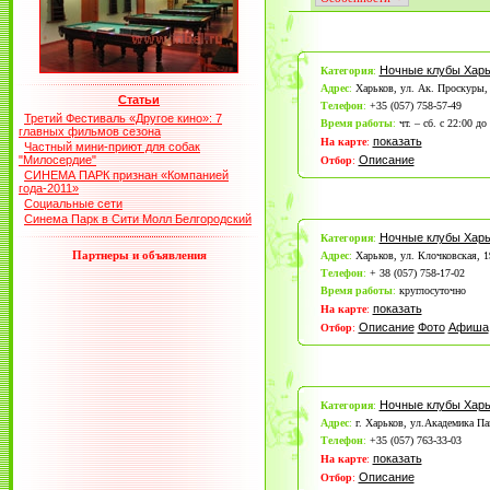
Ночные клубы Харь
Категория
:
Адрес
:
Харьков, ул. Ак. Проскуры,
Статьи
Телефон
:
+35 (057) 758-57-49
Третий Фестиваль «Другое кино»: 7
Время работы
:
чт. – сб. с 22:00 д
главных фильмов сезона
показать
На карте
:
Частный мини-приют для собак
"Милосердие"
Описание
Отбор
:
СИНЕМА ПАРК признан «Компанией
года-2011»
Социальные сети
Синема Парк в Сити Молл Белгородский
Ночные клубы Харь
Категория
:
Партнеры и объявления
Адрес
:
Харьков, ул. Клочковская, 1
Телефон
:
+ 38 (057) 758-17-02
Время работы
:
круглосуточно
показать
На карте
:
Описание
Фото
Афиша
Отбор
:
Ночные клубы Харь
Категория
:
Адрес
:
г. Харьков, ул.Академика Па
Телефон
:
+35 (057) 763-33-03
показать
На карте
:
Описание
Отбор
: