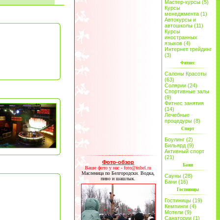
Мастер-курсы (5)
Курсы
менеджмента (1)
Автокурсы и
автошколы (11)
Курсы
иностранных
языков (4)
Интернет трейдинг
(3)
Фитнес
Салоны Красоты
(63)
Солярии (24)
Спортивные залы
(9)
Фитнес занятия
(14)
Лечебные
процедуры (8)
Спорт
Боулинг (2)
Бильярд (9)
Активный спорт
(21)
Фото-обзор
Бани
Ваше фото у нас - foto@inbel.ru
Масленица по Белгородски. Водка,
Сауны (28)
пиво и шашлык.
Бани (16)
Гостиницы
Гостиницы (19)
Кемпинги (4)
Мотели (9)
Санатории (1)