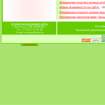
Добавление в раздел ночные клу
Новые возможности на сайте.
-
05
Добавление в раздел салоны кра
Обновление разделов кафе, бар
Условия использования сайта.
Рестора
г. Белгород, © РА «ИнБелРу».
Тел. +7-4722-37-42-58
Расписание кинотеатро
E-mail: reklama@inbel.ru
статистика