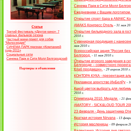
Синема Парк в Сити Молл Белгор
Ежедневники с Вашим логотипом (
Открытие спорт бара в АМАКС Ко
AMAKS Конгресс Отель
-
31 мая 201
Статьи
Открытие бильярдного зала в го
Третий Фестиваль «Другое кино»: 7
главных фильмов сезона
2010 г.
Частный мини-приют для собак
Сувенирная продукция с нанесен
"Милосердие"
мая 2010 г.
СИНЕМА ПАРК признан «Компанией
года-2011»
Всероссийская акция "Россия без 
Социальные сети
Белгород.
-
11 мая 2010 г.
Синема Парк в Сити Молл Белгородский
Открытие второго заведения в се
Белгороде – совместного проект
Партнеры и объявления
Клаб продакшн».
-
29 апреля 2010 г.
КОНТОРА КУКА - презентация ал
Рекламное агентство ИнБелРу
-
1
Какой цветок выбрать для любим
2010 г.
Олимпиада 2010. Медали.
-
21 фев
AMATORY - SICK&LOUD TOUR 20
23 февраля - День защитника От
Краткая история Nirvana
-
13 февра
История масленицы
-
09 февраля 20
Валентинка. История дня святог