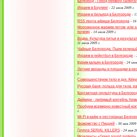
Белгород - Город первого салюта!
Играем в Боулинг
-
22 июля 2009 г.
Играем в бильярд в Белгороде
-
1
RSS лента афиши Белгорода
-
16
Мороженное жарким летом, или за
почему
-
14 июля 2009 г.
Водка. Культура питья и результа
11 июля 2009 г.
Чайные Белгорода. Пьем зеленый
Играем в пейнтбол в Белгороде
-
Курим кальян в Белгороде
-
24 июн
Летние веранды и площадки в ре
г.
Совершенствуем тело и дух. Кёку
Русская баня: польза для тела, р
Контактная скульптура в Белгоро
Дайкири - любимый коктейль Хем
Пробуем всемирно известный кок
г.
Wi-Fi в кафе и ресторанах Белгор
Знакомство с Пиццей
-
30 мая 2009 
Группа SERIAL KILLERS
-
24 мая 20
Резиденты «Green sound system»,