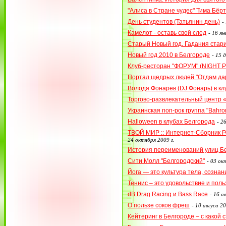
"Алиса в Стране чудес" Тима Бёр
День студентов (Татьянин день)
-
Камелот - оставь свой след
-
16 ян
Старый Новый год. Гадания стар
Новый год 2010 в Белгороде
-
15 д
Клуб-ресторан "ФОРУМ" (NIGHT P
Портал щедрых людей "Отдам дар
Володя Фонарев (DJ Фонарь) в к
Торгово-развлекательный центр 
Украинская поп-рок группа "Bahr
Halloween в клубах Белгорода
-
26
ТВОЙ МИР :: Интернет-Сборник 
24 октября 2009 г.
История переименований улиц Б
Сити Молл "Белгородский"
-
03 окт
Йога — это культура тела, сознан
Теннис – это удовольствие и поль
dB Drag Racing и Bass Race
-
16 ав
О пользе соков фреш
-
10 авгуса 20
Кейтеринг в Белгороде – с какой