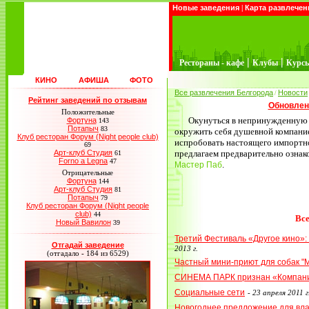
Новые заведения
|
Карта развлечен
|
|
Рестораны - кафе
Клубы
Курс
КИНО
АФИША
ФОТО
Все развлечения Белгорода
Новости
/
Рейтинг заведений по отзывам
Обновлен
Положительные
Окунуться в непринужденную
Фортуна
143
Потапыч
83
окружить себя душевной компани
Клуб ресторан Форум (Night people club)
испробовать настоящего импортн
69
Арт-клуб Студия
предлагаем предварительно ознак
61
Forno a Legna
47
.
Мастер Паб
Отрицательные
Фортуна
144
Арт-клуб Студия
81
Потапыч
79
Клуб ресторан Форум (Night people
club)
44
Все
Новый Вавилон
39
Третий Фестиваль «Другое кино»:
Отгадай заведение
2013 г.
(отгадало - 184 из 6529)
Частный мини-приют для собак "
СИНЕМА ПАРК признан «Компани
Социальные сети
-
23 апреля 2011 г
Новогоднее предложение для вл