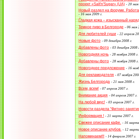
проект «Salt'n'Sugar» (UA)
-
20 мая 
Новый раздел на форуме. Работа в
-
16 мая 2009 г.
Гладкая кожа – изысканный наряд
Темное пиво в Белгороде
-
06 мая 
Для любителей суши
-
22 апреля 20
Новые фото
-
09 декабря 2008 г.
Добавлены фото
-
03 декабря 2008 г
Новогодняя ночь
-
28 ноября 2008 г.
Добавлены фото
-
28 ноября 2008 г.
Новогоднее предложение
-
16 нояб
Для рекламодателя
-
07 ноября 2008
Жизнь Белгорода
-
21 мая 2008 г.
Всем, всем!
-
07 апреля 2007 г.
Внимание акция
-
04 апреля 2007 г.
На любой вкус!
-
03 апреля 2007 г.
Новости раздела "Фитнес-заняти
Информация !
-
21 марта 2007 г.
Свежее описание кафе.
-
16 марта
Новое описание клубов.
-
12 марта
Напоминаем!!!
-
14 февраля 2007 г.