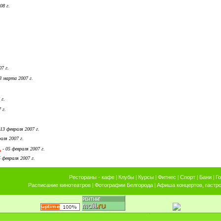
08 г.
7 г.
8 марта 2007 г.
 г.
 г.
13 февраля 2007 г.
аля 2007 г.
.
-
05 февраля 2007 г.
 февраля 2007 г.
Рестораны - кафе
|
Клубы
|
Курсы
|
Фитнес
|
Спорт
|
Бани
|
Г
Расписание кинотеатров
|
Фотографии Белгорода
|
Афиша концертов, гастро