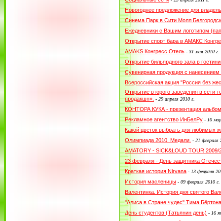
Новогоднее предложение для владел
Синема Парк в Сити Молл Белгородс
Ежедневники с Вашим логотипом (пап
Открытие спорт бара в АМАКС Конгре
AMAKS Конгресс Отель
-
31 мая 2010 г.
Открытие бильярдного зала в гостин
Сувенирная продукция с нанесением
Всероссийская акция "Россия без жес
Открытие второго заведения в сети 
продакшн».
-
29 апреля 2010 г.
КОНТОРА КУКА - презентация альбо
Рекламное агентство ИнБелРу
-
10 мар
Какой цветок выбрать для любимых ж
Олимпиада 2010. Медали.
-
21 февраля 
AMATORY - SICK&LOUD TOUR 2009/
23 февраля - День защитника Отечес
Краткая история Nirvana
-
13 февраля 20
История масленицы
-
09 февраля 2010 г.
Валентинка. История дня святого Вал
"Алиса в Стране чудес" Тима Бёртон
День студентов (Татьянин день)
-
16 я