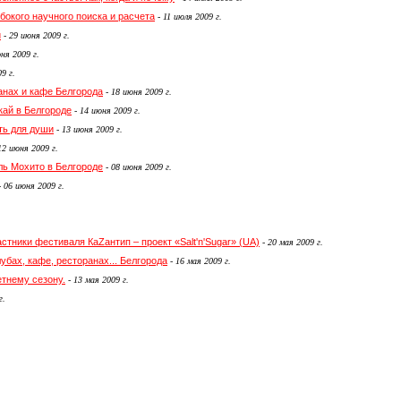
убокого научного поиска и расчета
-
11 июля 2009 г.
й
-
29 июня 2009 г.
ня 2009 г.
9 г.
анах и кафе Белгорода
-
18 июня 2009 г.
кай в Белгороде
-
14 июня 2009 г.
сть для души
-
13 июня 2009 г.
12 июня 2009 г.
ль Мохито в Белгороде
-
08 июня 2009 г.
-
06 июня 2009 г.
стники фестиваля КаZантип – проект «Salt'n'Sugar» (UA)
-
20 мая 2009 г.
убах, кафе, ресторанах... Белгорода
-
16 мая 2009 г.
етнему сезону.
-
13 мая 2009 г.
г.