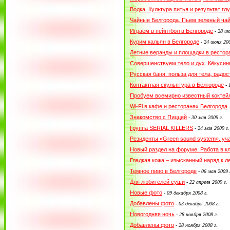
Водка. Культура питья и результат гл
Чайные Белгорода. Пьем зеленый ча
Играем в пейнтбол в Белгороде
-
28 ию
Курим кальян в Белгороде
-
24 июня 200
Летние веранды и площадки в рестор
Совершенствуем тело и дух. Кёкусин
Русская баня: польза для тела, радо
Контактная скульптура в Белгороде
-
Пробуем всемирно известный коктей
Wi-Fi в кафе и ресторанах Белгорода
Знакомство с Пиццей
-
30 мая 2009 г.
Группа SERIAL KILLERS
-
24 мая 2009 г.
Резиденты «Green sound system», уча
Новый раздел на форуме. Работа в кл
Гладкая кожа – изысканный наряд к л
Темное пиво в Белгороде
-
06 мая 2009 
Для любителей суши
-
22 апреля 2009 г.
Новые фото
-
09 декабря 2008 г.
Добавлены фото
-
03 декабря 2008 г.
Новогодняя ночь
-
28 ноября 2008 г.
Добавлены фото
-
28 ноября 2008 г.