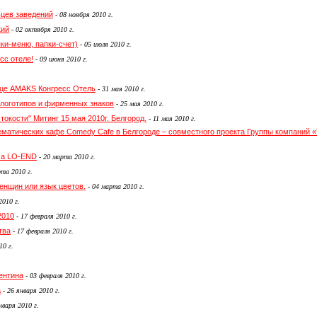
ьцев заведений
-
08 ноября 2010 г.
кий
-
02 октября 2010 г.
ки-меню, папки-счет)
-
05 июля 2010 г.
сс отеле!
-
09 июня 2010 г.
ице AMAKS Конгресс Отель
-
31 мая 2010 г.
 логотипов и фирменных знаков
-
25 мая 2010 г.
токости" Митинг 15 мая 2010г. Белгород.
-
11 мая 2010 г.
тематических кафе Comedy Cafe в Белгороде – совместного проекта Группы компаний 
ма LO-END
-
20 марта 2010 г.
та 2010 г.
енщин или язык цветов.
-
04 марта 2010 г.
2010 г.
2010
-
17 февраля 2010 г.
тва
-
17 февраля 2010 г.
10 г.
ентина
-
03 февраля 2010 г.
а
-
26 января 2010 г.
нваря 2010 г.