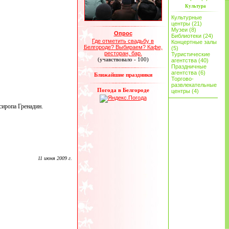
Культура
Культурные
центры (21)
Музеи (8)
Опрос
Библиотеки (24)
Где отметить свадьбу в
Концертные залы
Белгороде? Выбираем? Кафе,
(5)
ресторан, бар.
Туристические
(учавствовало - 100)
агентства (40)
Праздничные
агентства (6)
Ближайшие праздники
Торгово-
развлекательные
Погода в Белгороде
центры (4)
сиропа Гренадин.
11 июня 2009 г.