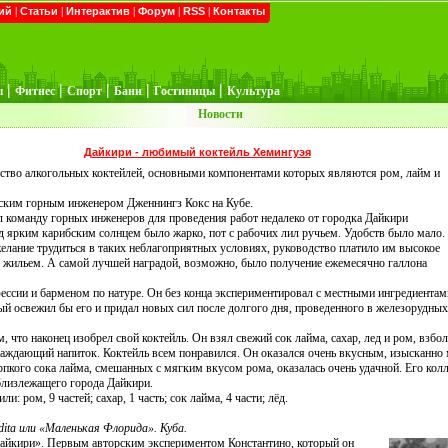
ий
|
Статьи
|
Интерактив
|
Форум
|
RSS
|
Контакты
|
|
|
|
|
ы
Фитнес
Спорт
Бани
Гостиницы
Культура
Новости
Дайкири - любимый коктейль Хемингуэя
тво алкогольных коктейлей, основными компонентами которых являются ром, лайм и
нским горным инженером Дженнингз Кокс на Кубе.
л команду горных инженеров для проведения работ недалеко от городка Дайкири
од ярким карибским солнцем было жарко, пот с рабочих лил ручьем. Удобств было мало.
елание трудиться в таких неблагоприятных условиях, руководство платило им высокое
 жильем. А самой лучшей наградой, возможно, было получение ежемесячно галлона
ссии и барменом по натуре. Он без конца экспериментировал с местными ингредиентам
ый освежил бы его и придал новых сил после долгого дня, проведенного в железорудных
, что наконец изобрел свой коктейль. Он взял свежий сок лайма, сахар, лед и ром, взбо
лаждающий напиток. Коктейль всем понравился. Он оказался очень вкусным, изысканно
пкого сока лайма, смешанных с мягким вкусом рома, оказалась очень удачной. Его колл
близлежащего города Дайкири.
: ром, 9 частей; сахар, 1 часть; сок лайма, 4 части; лёд.
dita или «Маленькая Флорида». Куба.
Дайкири». Первым авторским экспериментом Константино, который он