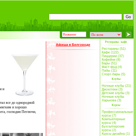
Рестораны - кафе
Афиша в Белгороде
Рестораны (51)
Кафе (122)
Пиццерии (37)
Кофейни (8)
Бары (51)
Фаст-фуд (4)
Пабы (11)
Спорт-бары (5)
Клубы
Ночные клубы (21)
и и
Дискотеки (3)
Детские клубы (3)
Ночные клубы
Харькова (3)
лтал все до однородной
Курсы
 мягким и хорошо
ега, господин Пеглючи,
Профессиональные
курсы (7)
Компьютерные
курсы (4)
Бухгалтерские
курсы (2)
Курсы дизайна (1)