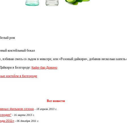
 белый ром
енный коктейльный бокал
взбивая смесь со льдом в миксере, или «Розовый дайкири», добавив несколько капель 
Дайкири в Белгороде:
Кафе-бар Домино
ные коктейли в Белгороде
Все новости
главных фильмов сезона
-
18 апреля 2013 г.
сердие"
-
16 марта 2013 г.
ода-2011»
-
06 декабря 2011 г.