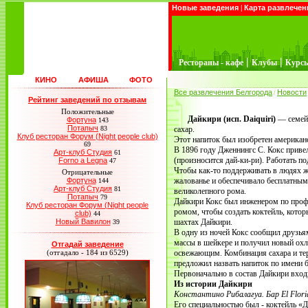
Новые заведения
|
Карта развлечен
|
|
Рестораны - кафе
Клубы
Курс
КИНО
АФИША
ФОТО
Все развлечения Белгорода
Новости
/
Рейтинг заведений по отзывам
Положительные
Дайкири (исп. Daiquiri)
— семейс
Фортуна
143
Потапыч
83
сахар.
Клуб ресторан Форум (Night people club)
Этот напиток был изобретен америка
69
В 1896 году Дженнингс С. Кокс приве
Арт-клуб Студия
61
(произносится дай-ки-ри). Работать п
Forno a Legna
47
Чтобы как-то поддерживать в людях ж
Отрицательные
Фортуна
жалованье и обеспечивало бесплатным
144
Арт-клуб Студия
81
великолепного рома.
Потапыч
79
Дайкири Кокс был инженером по профе
Клуб ресторан Форум (Night people
ромом, чтобы создать коктейль, котор
club)
44
Новый Вавилон
шахтах Дайкири.
39
В одну из ночей Кокс сообщил друзьям
массы в шейкере и получил новый ох
Отгадай заведение
(отгадало - 184 из 6529)
освежающим. Комбинация сахара и тер
предложил назвать напиток по имени 
Первоначально в состав Дайкири входили
Из истории Дайкири
Константино Рибалагуа. Бар El Flori
Его специальностью был - коктейль «