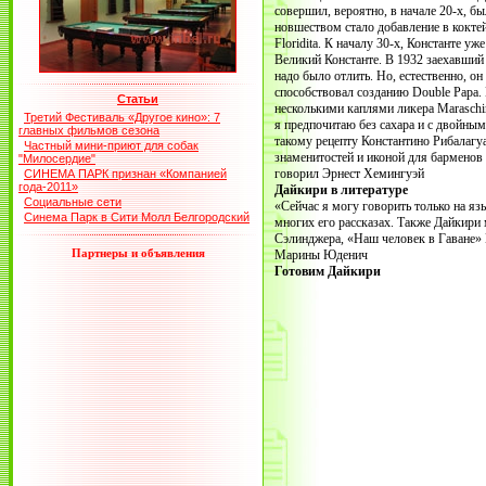
совершил, вероятно, в начале 20-х, б
новшеством стало добавление в коктей
Floridita. К началу 30-х, Константе у
Великий Константе. В 1932 заехавший 
надо было отлить. Но, естественно, 
способствовал созданию Double Papa.
Статьи
несколькими каплями ликера Maraschin
Третий Фестиваль «Другое кино»: 7
я предпочитаю без сахара и с двойным
главных фильмов сезона
такому рецепту Константино Рибалагу
Частный мини-приют для собак
знаменитостей и иконой для барменов
"Милосердие"
говорил Эрнест Хемингуэй
СИНЕМА ПАРК признан «Компанией
года-2011»
Дайкири в литературе
Социальные сети
«Сейчас я могу говорить только на яз
Синема Парк в Сити Молл Белгородский
многих его рассказах. Также Дайкири
Сэлинджера, «Наш человек в Гаване» 
Партнеры и объявления
Марины Юденич
Готовим Дайкири