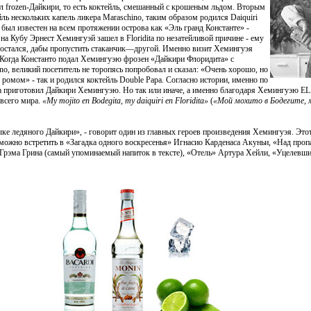
ыл frozen-Дайкири, то есть коктейль, смешанный с крошеным льдом. Вторым
ль нескольких капель ликера Maraschino, таким образом родился Daiquiri
же был известен на всем протяжении острова как «Эль гранд Константе» -
на Кубу Эрнест Хемингуэй зашел в Floridita пo незатейливой причине - ему
он остался, дабы пропустить стаканчик—другой. Именно визит Хемингуэя
 Когда Константо подал Хемингуэю фрозен «Дайкири Флоридита» с
o, великий посетитель не торопясь попробовал и сказал: «Очень хорошо, но
 ромом» - так и родился коктейль Double Papa. Согласно истории, именно по
а приготовил Дайкири Хемингуэю. Но так или иначе, а именно благодаря Хемингуэю EL F
 всего мира.
«My mojito en Bodegita, my daiquiri en Floridita»
(
«Мой мохито в Бодегите, 
ыке ледяного Дайкири», - говорит один из главных героев произведения Хемингуэя. Это
 можно встретить в «Загадка одного воскресенья» Игнасио Карденаса Акуньи, «Над про
Грэма Грина (самый упоминаемый напиток в тексте), «Отель» Артура Хейли, «Уцелевш