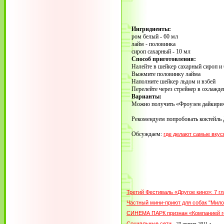
Ингридиенты:
ром белый - 60 мл
лайм - половинка
сироп сахарный - 10 мл
Способ приготовления:
Налейте в шейкер сахарный сироп и
Выжмите половинку лайма
Наполните шейкер льдом и взбей
Перелейте через стрейнер в охлажд
Варианты:
Можно получить «Фроузен дайкири», 
Рекомендуем попробовать коктейль 
Обсуждаем:
где делают самые вкус
Третий Фестиваль «Другое кино»: 7 
Частный мини-приют для собак "Мило
СИНЕМА ПАРК признан «Компанией г
Социальные сети
-
23 апреля 2011 г.