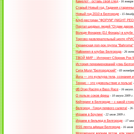
Камелот - оставь свой след
-
16 января
Старый Новый год. Гадания старинны
Новый год 2010 в Белгороде
-
15 декабр
Клуб-ресторан "ФОРУМ" (NIGHT PEOP
Портал щедрых людей "Отдам даром,
Володя Фонарев (DJ Фонарь) в клубе
Торгово-развлекательный центр «РИО
Украинская поп-рок группа "Bahroma"
Halloween в клубах Белгорода
-
26 октя
ТВОЙ МИР :: Интернет-Сборник Рок
История переименований улиц Белго
Сити Молл "Белгородский"
-
03 октября
Йога — это культура тела, сознания и
Теннис – это удовольствие и польза!
dB Drag Racing и Bass Race
-
16 авгуса 
О пользе соков фреш
-
10 авгуса 2009 г.
Кейтеринг в Белгороде – с какой сто
Белгород - Город первого салюта!
-
26 
Играем в Боулинг
-
22 июля 2009 г.
Играем в бильярд в Белгороде
-
17 июл
RSS лента афиши Белгорода
-
16 июля 
Мороженное жарким летом, или заморо