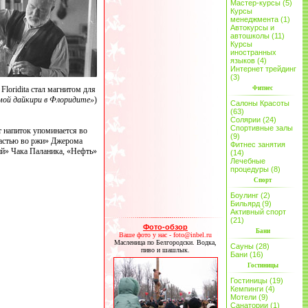
Мастер-курсы (5)
Курсы
менеджмента (1)
Автокурсы и
автошколы (11)
Курсы
иностранных
языков (4)
Интернет трейдинг
(3)
loridita стал магнитом для
Фитнес
мой дайкири в Флоридите»
)
Салоны Красоты
(63)
Солярии (24)
Спортивные залы
т напиток упоминается во
(9)
пастью во ржи» Джерома
Фитнес занятия
ий» Чака Паланика, «Нефть»
(14)
Лечебные
процедуры (8)
Спорт
Боулинг (2)
Бильярд (9)
Активный спорт
(21)
Фото-обзор
Бани
Ваше фото у нас - foto@inbel.ru
Масленица по Белгородски. Водка,
Сауны (28)
пиво и шашлык.
Бани (16)
Гостиницы
Гостиницы (19)
Кемпинги (4)
Мотели (9)
Санатории (1)