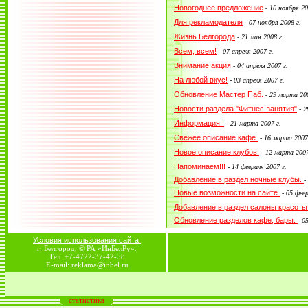
Новогоднее предложение
-
16 ноября 20
Для рекламодателя
-
07 ноября 2008 г.
Жизнь Белгорода
-
21 мая 2008 г.
Всем, всем!
-
07 апреля 2007 г.
Внимание акция
-
04 апреля 2007 г.
На любой вкус!
-
03 апреля 2007 г.
Обновление Мастер Паб.
-
29 марта 200
Новости раздела "Фитнес-занятия"
-
2
Информация !
-
21 марта 2007 г.
Свежее описание кафе.
-
16 марта 2007
Новое описание клубов.
-
12 марта 2007
Напоминаем!!!
-
14 февраля 2007 г.
Добавление в раздел ночные клубы.
-
Новые возможности на сайте.
-
05 февр
Добавление в раздел салоны красоты
Обновление разделов кафе, бары.
-
05
Условия использования сайта.
г. Белгород, © РА «ИнБелРу».
Тел. +7-4722-37-42-58
E-mail: reklama@inbel.ru
статистика