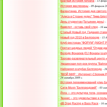
Краткая история Nirvana
-
13 февра
История масленицы
-
09 февраля 20
Валентинка. История дня святог
"Алиса в Стране чудес" Тима Бёр
День студентов (Татьянин день)
-
Камелот - оставь свой след
-
16 ян
Старый Новый год. Гадания стар
Новый год 2010 в Белгороде
-
15 д
Клуб-ресторан "ФОРУМ" (NIGHT P
Портал щедрых людей "Отдам дар
Володя Фонарев (DJ Фонарь) в к
Торгово-развлекательный центр 
Украинская поп-рок группа "Bahr
Halloween в клубах Белгорода
-
26
ТВОЙ МИР :: Интернет-Сборник 
24 октября 2009 г.
История переименований улиц Б
Сити Молл "Белгородский"
-
03 окт
Йога — это культура тела, сознан
Теннис – это удовольствие и поль
dB Drag Racing и Bass Race
-
16 ав