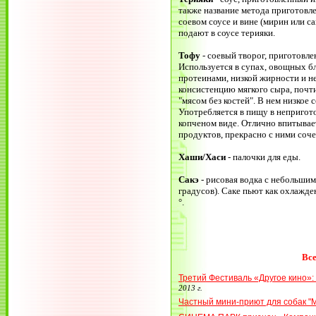
также название метода приготовл
соевом соусе и вине (мирин или са
подают в соусе терияки.
Тофу
- соевый творог, приготовле
Используется в супах, овощных б
протеинами, низкой жирности и н
кон­систенцию мягкого сыра, почт
"мясом без костей". В нем низкое 
Употребляется в пищу в непригот
копченом виде. Отлично впитывае
продуктов, прекрасно с ними соче
Хаши/Хаси
- палочки для еды.
Сакэ
- рисовая водка с небольшим
градусов). Саке пьют как охлажден
°.
Все
Третий Фестиваль «Другое кино»:
2013 г.
Частный мини-приют для собак "