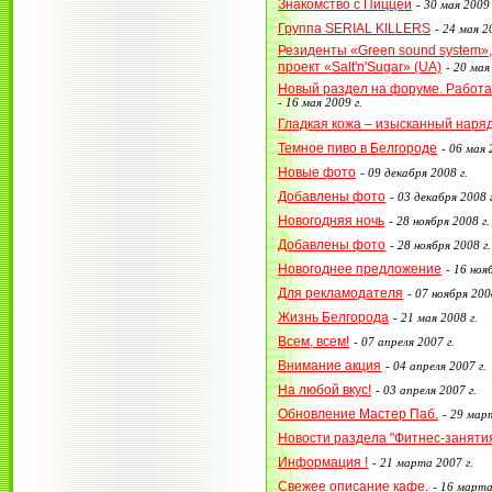
Знакомство с Пиццей
-
30 мая 2009 
Группа SERIAL KILLERS
-
24 мая 20
Резиденты «Green sound system»,
проект «Salt'n'Sugar» (UA)
-
20 мая 
Новый раздел на форуме. Работа в
-
16 мая 2009 г.
Гладкая кожа – изысканный наряд
Темное пиво в Белгороде
-
06 мая 
Новые фото
-
09 декабря 2008 г.
Добавлены фото
-
03 декабря 2008 г
Новогодняя ночь
-
28 ноября 2008 г.
Добавлены фото
-
28 ноября 2008 г.
Новогоднее предложение
-
16 нояб
Для рекламодателя
-
07 ноября 2008
Жизнь Белгорода
-
21 мая 2008 г.
Всем, всем!
-
07 апреля 2007 г.
Внимание акция
-
04 апреля 2007 г.
На любой вкус!
-
03 апреля 2007 г.
Обновление Мастер Паб.
-
29 март
Новости раздела "Фитнес-заняти
Информация !
-
21 марта 2007 г.
Свежее описание кафе.
-
16 марта