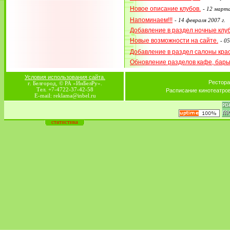
Новое описание клубов.
-
12 марта
Напоминаем!!!
-
14 февраля 2007 г.
Добавление в раздел ночные клу
Новые возможности на сайте.
-
05
Добавление в раздел салоны кра
Обновление разделов кафе, бар
Условия использования сайта.
Рестора
г. Белгород, © РА «ИнБелРу».
Тел. +7-4722-37-42-58
Расписание кинотеатро
E-mail: reklama@inbel.ru
статистика