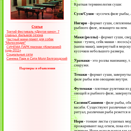
Краткая терминология суши:
Суси/Суши
- кусочек филе рыбы,
Нигири
- формат суши, слепленны
Статьи
рыбного филе, лежащего на нем.
Третий Фестиваль «Другое кино»: 7
главных фильмов сезона
Маки (роллы)
- формат суши, све
Частный мини-приют для собак
маки - тунец, сейк макки - лосось
"Милосердие"
(каппа маки), завернутый в морск
СИНЕМА ПАРК признан «Компанией
года-2011»
кусочков небольшого размера.
Социальные сети
Синема Парк в Сити Молл Белгородский
Урамаки
- это роллы наизнанку, т.
снаружи.
Партнеры и объявления
Темаки
- формат суши, завернуты
филе рыбы или овощами внутри.
Футомаки
- плотные рулетики из
овощей и рыбного филе, завернут
Сасими/Сашими
- филе рыбы, об
васаби. Существуют различные сп
ритуал, различная рыба режется и
Нори
- тонкие листы сушеных мор
прожаривают над огнем, пока его 
зеленым. Нори используется как у