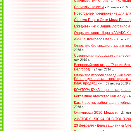
СИНЕМА ПАРК признан «Компани
Социальные сети
-
23 апреля 2011 г
Новогоднее предложение для вл
Синема Парк в Сити Молл Белгор
Ежедневники с Вашим логотипом (
Открытие спорт бара в АМАКС Ко
AMAKS Конгресс Отель
-
31 мая 201
Открытие бильярдного зала в го
2010 г.
Сувенирная продукция с нанесен
мая 2010 г.
Всероссийская акция "Россия без 
Белгород.
-
11 мая 2010 г.
Открытие второго заведения в се
Белгороде – совместного проект
Клаб продакшн».
-
29 апреля 2010 г.
КОНТОРА КУКА - презентация ал
Рекламное агентство ИнБелРу
-
1
Какой цветок выбрать для любим
2010 г.
Олимпиада 2010. Медали.
-
21 фев
AMATORY - SICK&LOUD TOUR 20
23 февраля - День защитника От