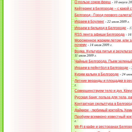
О пользе соков фреш
-
10 авгуса 20
Кейтеринг в Белгороде – с какой
Белгород - Город первого салюта!
Играем в Боулинг
-
22 июля 2009 г.
Играем в бильярд в Белгороде
-
1
RSS лента афиши Белгорода
-
16
Мороженное жарким летом, или за
почему
-
14 июля 2009 г.
Водка. Культура питья и результа
11 июля 2009 г.
Чайные Белгорода. Пьем зеленый
Играем в пейнтбол в Белгороде
-
Курим кальян в Белгороде
-
24 июн
Летние веранды и площадки в ре
г.
Совершенствуем тело и дух. Кёку
Русская баня: польза для тела, р
Контактная скульптура в Белгоро
Дайкири - любимый коктейль Хем
Пробуем всемирно известный кок
г.
Wi-Fi в кафе и ресторанах Белгор