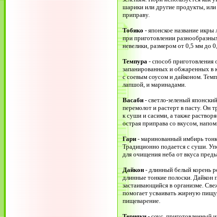
ша­рики или другие продукты, или 
приправу.
Тобико
- японское название икры
при приготовлении разнообразны
невелики, размером от 0,5 мм до 0
Темпура
- способ приготовления 
запанированных и обжаренных в 
с соевым соусом и дайконом. Темп
лапшой, и маринадами.
Васаби
- светло-зеленый японски
перемолот и растерт в пасту. Он 
к суши и сасими, а также раствор
острая приправа со вкусом, напо
Гари
- маринованный имбирь тонко
Традиционно подается с суши. Уп
для очищения неба от вкуса пред
Дайкон
- длинный белый корень р
длинные тонкие полоски. Дайкон 
застаивающийся в организме. Св
помогает усваивать жирную пищу,
пищеварение.
Терияки
- соус, приготовленный из