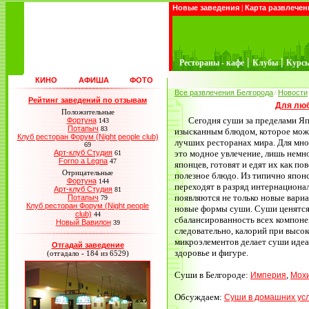
Новые заведения
|
Карта развлечен
|
|
Рестораны - кафе
Клубы
Курс
КИНО
АФИША
ФОТО
Все развлечения Белгорода
Новости
/
Рейтинг заведений по отзывам
Для лю
Положительные
Сегодня суши за пределами Я
Фортуна
143
Потапыч
83
изысканным блюдом, которое можн
Клуб ресторан Форум (Night people club)
лучших ресторанах мира. Для мно
69
Арт-клуб Студия
это модное увлечение, лишь немн
61
Forno a Legna
47
японцев, готовят и едят их как по
Отрицательные
полезное блюдо. Из типично япон
Фортуна
144
переходят в разряд интернациона
Арт-клуб Студия
81
появляются не только новые вариа
Потапыч
79
Клуб ресторан Форум (Night people
новые формы суши. Суши ценятся н
club)
44
сбалансированность всех компоне
Новый Вавилон
39
следовательно, калорий при высо
микроэлементов делает суши идеа
Отгадай заведение
здоровье и фигуре.
(отгадало - 184 из 6529)
Суши в Белгороде:
,
Империя
Мох
Обсуждаем:
Суши в домашних усл