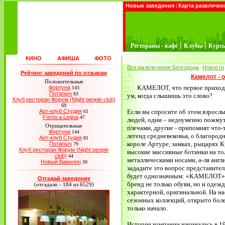
Новые заведения
|
Карта развлечен
|
|
Рестораны - кафе
Клубы
Курс
КИНО
АФИША
ФОТО
Все развлечения Белгорода
Новости
/
Рейтинг заведений по отзывам
Камелот - 
Положительные
КАМЕЛОТ, что первое приход
Фортуна
143
Потапыч
83
ум, когда слышишь это слово?
Клуб ресторан Форум (Night people club)
69
Арт-клуб Студия
Если вы спросите об этом взросл
61
Forno a Legna
47
людей, одни – недоуменно пожму
Отрицательные
плечами, другие - припомнят что-
Фортуна
144
легенд средневековья, о благород
Арт-клуб Студия
81
короле Артуре, замках, рыцарях К
Потапыч
79
Клуб ресторан Форум (Night people
высокие массивные ботинки на то
club)
44
металлическими носами, а-ля англ
Новый Вавилон
39
зададите это вопрос представите
будет однозначным: «КАМЕЛОТ» 
Отгадай заведение
бренд не только обуви, но и одеж
(отгадало - 184 из 6529)
характерной, оригинальной. На 
сезонных коллекций, открыто более
только начало.
История компании начиналась в 1