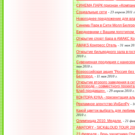
СИНЕМА ПАРК признан «Компани
Социальные сети
-
23 апреля 2011 г
Новогоднее предложение для вл
Синема Парк в Сити Молл Белгор
Ежедневники с Вашим логотипом (
Открытие спорт бара в АМАКС Ко
AMAKS Конгресс Отель
-
31 мая 201
Открытие бильярдного зала в го
2010 г.
Сувенирная продукция с нанесен
мая 2010 г.
Всероссийская акция "Россия без 
Белгород.
-
11 мая 2010 г.
Открытие второго заведения в се
Белгороде – совместного проект
Клаб продакшн».
-
29 апреля 2010 г.
КОНТОРА КУКА - презентация ал
Рекламное агентство ИнБелРу
-
1
Какой цветок выбрать для любим
2010 г.
Олимпиада 2010. Медали.
-
21 фев
AMATORY - SICK&LOUD TOUR 20
23 февраля - День защитника От