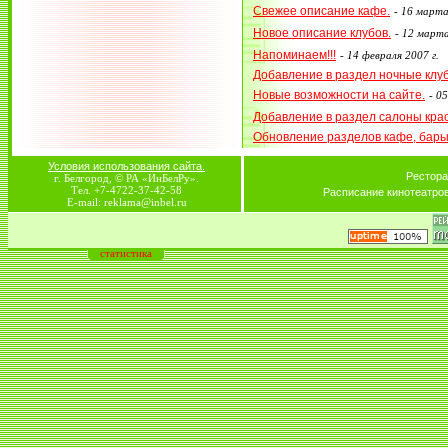
Свежее описание кафе.
-
16 марта
Новое описание клубов.
-
12 марта
Напоминаем!!!
-
14 февраля 2007 г.
Добавление в раздел ночные клу
Новые возможности на сайте.
-
05
Добавление в раздел салоны кра
Обновление разделов кафе, бар
Условия использования сайта.
Рестора
г. Белгород, © РА «ИнБелРу».
Тел. +7-4722-37-42-58
Расписание кинотеатро
E-mail: reklama@inbel.ru
статистика