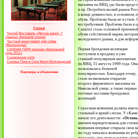
магазина на ВВЦ, где были предста
и пр. Потребительский рынок Рос
в конце девяностых, в основном,
обувь. Проблема была не в стиле.
востребуемым. Проблема была в це
Статьи
Camelot стало основной причиной
Третий Фестиваль «Другое кино»: 7
обуви собственной марки, котора
главных фильмов сезона
молодежного рынка, и для неформ
Частный мини-приют для собак
"Милосердие"
Первая брендовая коллекция
СИНЕМА ПАРК признан «Компанией
года-2011»
поступила в продажу в уже
Социальные сети
ставший популярным магазинчик
Синема Парк в Сити Молл Белгородский
на ВВЦ, 31 августа 1999 года. Она
пользовалась бешеной
Партнеры и объявления
популярностью. Благодаря этому,
стало возможным открытие
второго фирменного магазина на
Никольской улице, а также первые
оптовые поставки брендовых
коллекций.
Серьезная компания должна иметь
стильный и яркий слоган. У «Каме
начале его деятельности:
«Оставь
именем нарицательным для стильн
компания впервые открыла свои м
же году началась компания по реб
из-за того, что цели и задачи, ст