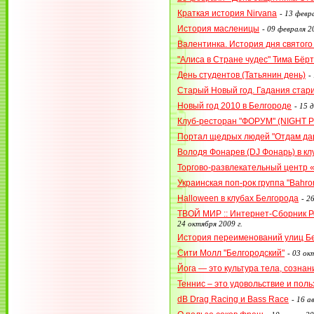
Краткая история Nirvana
-
13 февра
История масленицы
-
09 февраля 20
Валентинка. История дня святог
"Алиса в Стране чудес" Тима Бёр
День студентов (Татьянин день)
-
Старый Новый год. Гадания стар
Новый год 2010 в Белгороде
-
15 д
Клуб-ресторан "ФОРУМ" (NIGHT P
Портал щедрых людей "Отдам дар
Володя Фонарев (DJ Фонарь) в к
Торгово-развлекательный центр 
Украинская поп-рок группа "Bahr
Halloween в клубах Белгорода
-
26
ТВОЙ МИР :: Интернет-Сборник 
24 октября 2009 г.
История переименований улиц Б
Сити Молл "Белгородский"
-
03 окт
Йога — это культура тела, сознан
Теннис – это удовольствие и поль
dB Drag Racing и Bass Race
-
16 ав