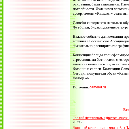
основания, были выполнены. Изме
потребности. Изменился логотип и
ассортимент. «Камелот» стала вы
Camelot сегодня это не только об
Футболки, блузки, джемпера, курт
Важное событие для компании про
вступил в Российскую Ассоциацию
значительно расширить географи
Концепция бренда трансформиров
агрессивными ботинками, с которы
магазина появились обувь в стиле 
ботинки и сапоги. Коллекции Came
Сегодня покупатели обуви «Каме
молодежь.
Источник
camelot.ru
Все
Третий Фестиваль «Другое кино»:
2013 г.
Частный мини-приют для собак "