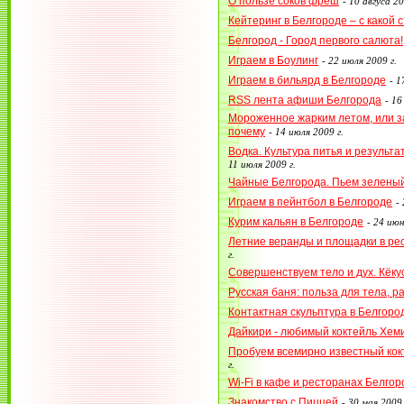
О пользе соков фреш
-
10 авгуса 20
Кейтеринг в Белгороде – с какой
Белгород - Город первого салюта!
Играем в Боулинг
-
22 июля 2009 г.
Играем в бильярд в Белгороде
-
1
RSS лента афиши Белгорода
-
16
Мороженное жарким летом, или за
почему
-
14 июля 2009 г.
Водка. Культура питья и результа
11 июля 2009 г.
Чайные Белгорода. Пьем зеленый
Играем в пейнтбол в Белгороде
-
Курим кальян в Белгороде
-
24 июн
Летние веранды и площадки в ре
г.
Совершенствуем тело и дух. Кёку
Русская баня: польза для тела, р
Контактная скульптура в Белгоро
Дайкири - любимый коктейль Хем
Пробуем всемирно известный кок
г.
Wi-Fi в кафе и ресторанах Белгор
Знакомство с Пиццей
-
30 мая 2009 