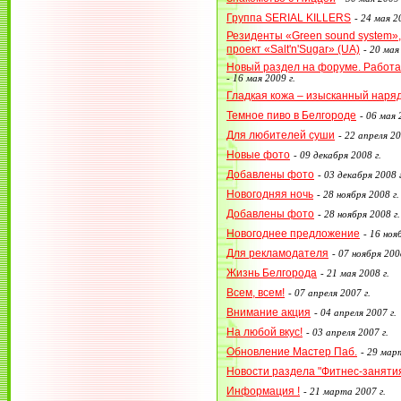
Группа SERIAL KILLERS
-
24 мая 20
Резиденты «Green sound system»,
проект «Salt'n'Sugar» (UA)
-
20 мая 
Новый раздел на форуме. Работа в
-
16 мая 2009 г.
Гладкая кожа – изысканный наряд
Темное пиво в Белгороде
-
06 мая 
Для любителей суши
-
22 апреля 20
Новые фото
-
09 декабря 2008 г.
Добавлены фото
-
03 декабря 2008 г
Новогодняя ночь
-
28 ноября 2008 г.
Добавлены фото
-
28 ноября 2008 г.
Новогоднее предложение
-
16 нояб
Для рекламодателя
-
07 ноября 2008
Жизнь Белгорода
-
21 мая 2008 г.
Всем, всем!
-
07 апреля 2007 г.
Внимание акция
-
04 апреля 2007 г.
На любой вкус!
-
03 апреля 2007 г.
Обновление Мастер Паб.
-
29 март
Новости раздела "Фитнес-заняти
Информация !
-
21 марта 2007 г.