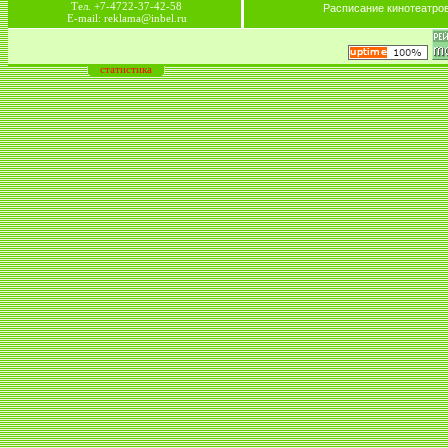
Тел. +7-4722-37-42-58
Расписание кинотеатро
E-mail: reklama@inbel.ru
статистика