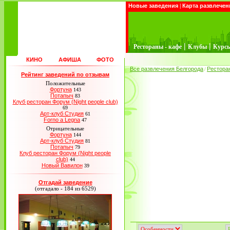
Новые заведения
|
Карта развлечен
|
|
Рестораны - кафе
Клубы
Курс
КИНО
АФИША
ФОТО
Все развлечения Белгорода
Рестора
/
Рейтинг заведений по отзывам
Положительные
Фортуна
143
Потапыч
83
Клуб ресторан Форум (Night people club)
69
Арт-клуб Студия
61
Forno a Legna
47
Отрицательные
Фортуна
144
Арт-клуб Студия
81
Потапыч
79
Клуб ресторан Форум (Night people
club)
44
Новый Вавилон
39
Отгадай заведение
(отгадало - 184 из 6529)