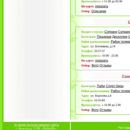
Время работы
:
с 11.00 до 02.00
показать
На карте
:
Описание
Отбор
:
С
Сопрано
Сопрано
Входит в группу
:
Пиццерии
Дискотеки
С
Категория
:
Район теле
Район расположения
:
Адрес
:
ул. Костюкова, д.14
Телефон
:
55-57-57
Время работы
:
10.00 - 23.00
показать
На карте
:
Фото
Отзывы
Отбор
:
Стар
Пабы
Спорт-бары
Категория
:
Район теле
Район расположения
:
Адрес
:
ул. Королева д.6
Телефон
:
52-31-84
Время работы
:
с 14.00 до 2.00
Фото
Отзывы
Отбор
:
Условия использования сайта.
Рестора
г. Белгород, © РА «ИнБелРу».