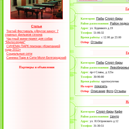
Га
Пабы
Спорт-бары
Категория
:
Район педко
Район расположения
:
Статьи
Адрес
:
ул. Буденного д.19
Третий Фестиваль «Другое кино»: 7
Телефон
:
51-06-32
главных фильмов сезона
Время работы
:
с 12.00 до 23.00
Частный мини-приют для собак
"Милосердие"
Отзывы
Отбор
:
СИНЕМА ПАРК признан «Компанией
года-2011»
Г
Социальные сети
Синема Парк в Сити Молл Белгородский
Пабы
Спорт-бары
Категория
:
Партнеры и объявления
Левобережь
Район расположения
:
Адрес
:
пр-т Славы, д.125а
Телефон
:
30-90-80
Время работы
:
круглосуточно
показать
На карте
:
Описание
Фото
Отзывы
Отбор
:
Н
Спорт-бары
Кафе
Категория
:
Центр
Район расположения
:
Адрес
:
ул. Н.Островского д.12
Телефон
:
31-30-51