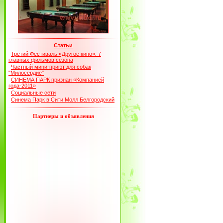
Статьи
Третий Фестиваль «Другое кино»: 7
главных фильмов сезона
Частный мини-приют для собак
"Милосердие"
СИНЕМА ПАРК признан «Компанией
года-2011»
Социальные сети
Синема Парк в Сити Молл Белгородский
Партнеры и объявления