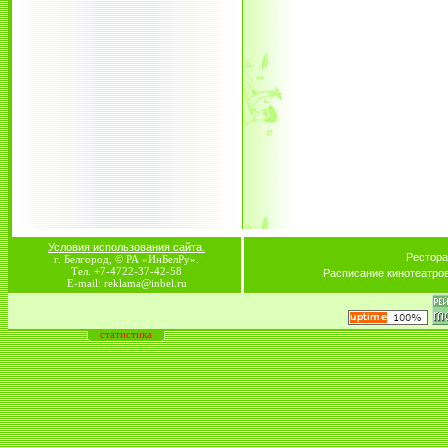
Условия использования сайта.
Рестора
г. Белгород, © РА «ИнБелРу».
Тел. +7-4722-37-42-58
Расписание кинотеатро
E-mail: reklama@inbel.ru
статистика