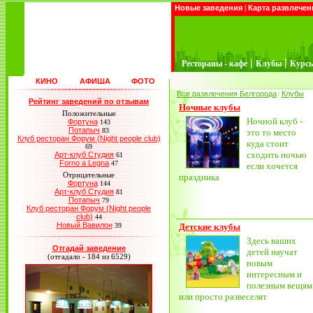
Новые заведения
|
Карта развлечен
|
|
Рестораны - кафе
Клубы
Курс
КИНО
АФИША
ФОТО
Все развлечения Белгорода
Клубы
/
Рейтинг заведений по отзывам
Ночные клубы
Положительные
Ночной клуб -
Фортуна
143
Потапыч
83
это то место
Клуб ресторан Форум (Night people club)
куда стоит
69
сходить ночью
Арт-клуб Студия
61
Forno a Legna
47
если хочется
Отрицательные
праздника
Фортуна
144
Арт-клуб Студия
81
Потапыч
79
Клуб ресторан Форум (Night people
club)
44
Новый Вавилон
39
Детские клубы
Здесь ваших
Отгадай заведение
детей научат
(отгадало - 184 из 6529)
новым
интересным и
полезным вещям
или просто развеселят