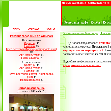
Новые заведения
|
Карта развлечен
|
|
Рестораны - кафе
Клубы
Курс
КИНО
АФИША
ФОТО
Все развлечения Белгорода
Новости
/
Рейтинг заведений по отзывам
Положительные
До нового года осталось
немного
Фортуна
143
Потапыч
83
корпоративные вечера. Предлагаем Ва
Клуб ресторан Форум (Night people club)
корпоративных мероприятий
. Раз
69
ежемесячно посещают более 9 000 жит
Арт-клуб Студия
61
Forno a Legna
47
Подробная информация в прикреплен
Отрицательные
Фортуна
.
144
корпоративных мероприятиях
Арт-клуб Студия
81
Потапыч
79
Клуб ресторан Форум (Night people
club)
44
Новый Вавилон
39
Отгадай заведение
(отгадало - 184 из 6529)