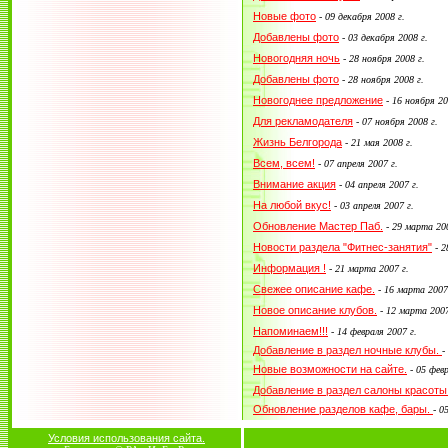
Новые фото
-
09 декабря 2008 г.
Добавлены фото
-
03 декабря 2008 г.
Новогодняя ночь
-
28 ноября 2008 г.
Добавлены фото
-
28 ноября 2008 г.
Новогоднее предложение
-
16 ноября 20
Для рекламодателя
-
07 ноября 2008 г.
Жизнь Белгорода
-
21 мая 2008 г.
Всем, всем!
-
07 апреля 2007 г.
Внимание акция
-
04 апреля 2007 г.
На любой вкус!
-
03 апреля 2007 г.
Обновление Мастер Паб.
-
29 марта 200
Новости раздела "Фитнес-занятия"
-
2
Информация !
-
21 марта 2007 г.
Свежее описание кафе.
-
16 марта 2007
Новое описание клубов.
-
12 марта 2007
Напоминаем!!!
-
14 февраля 2007 г.
Добавление в раздел ночные клубы.
-
Новые возможности на сайте.
-
05 февр
Добавление в раздел салоны красоты
Обновление разделов кафе, бары.
-
05
Условия использования сайта.