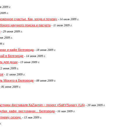
я 2009 г.
2009 г.
женное счастье. Как, когда и почему
-
14 июля 2009 г.
убокого научного поиска и расчета
-
11 июля 2009 г.
й
-
29 июня 2009 г.
ня 2009 г.
9 г.
анах и кафе Белгорода
-
18 июня 2009 г.
кай в Белгороде
-
14 июня 2009 г.
сть для души
-
13 июня 2009 г.
12 июня 2009 г.
эя
-
11 июня 2009 г.
ль Мохито в Белгороде
-
08 июня 2009 г.
-
06 июня 2009 г.
стники фестиваля КаZантип – проект «Salt'n'Sugar» (UA)
-
20 мая 2009 г.
убах, кафе, ресторанах... Белгорода
-
16 мая 2009 г.
етнему сезону.
-
13 мая 2009 г.
г.