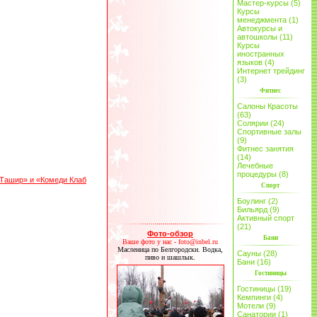
Мастер-курсы (5)
Курсы
менеджмента (1)
Автокурсы и
автошколы (11)
Курсы
иностранных
языков (4)
Интернет трейдинг
(3)
Фитнес
Салоны Красоты
(63)
Солярии (24)
Спортивные залы
(9)
Фитнес занятия
(14)
Лечебные
процедуры (8)
«Ташир» и «Комеди Клаб
Спорт
Боулинг (2)
Бильярд (9)
Активный спорт
(21)
Фото-обзор
Бани
Ваше фото у нас - foto@inbel.ru
Масленица по Белгородски. Водка,
Сауны (28)
пиво и шашлык.
Бани (16)
Гостиницы
Гостиницы (19)
Кемпинги (4)
Мотели (9)
Санатории (1)