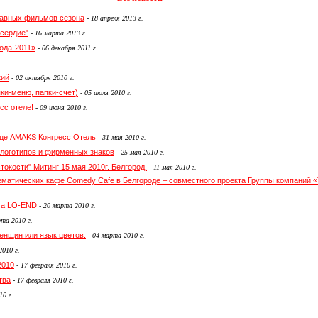
главных фильмов сезона
-
18 апреля 2013 г.
сердие"
-
16 марта 2013 г.
ода-2011»
-
06 декабря 2011 г.
кий
-
02 октября 2010 г.
ки-меню, папки-счет)
-
05 июля 2010 г.
сс отеле!
-
09 июня 2010 г.
ице AMAKS Конгресс Отель
-
31 мая 2010 г.
 логотипов и фирменных знаков
-
25 мая 2010 г.
токости" Митинг 15 мая 2010г. Белгород.
-
11 мая 2010 г.
тематических кафе Comedy Cafe в Белгороде – совместного проекта Группы компаний 
ма LO-END
-
20 марта 2010 г.
та 2010 г.
енщин или язык цветов.
-
04 марта 2010 г.
2010 г.
2010
-
17 февраля 2010 г.
тва
-
17 февраля 2010 г.
10 г.