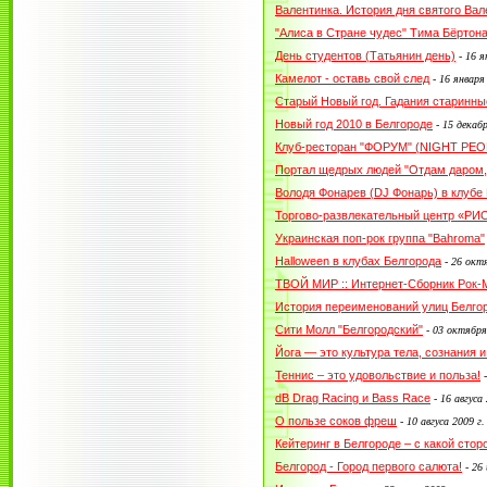
Валентинка. История дня святого Вал
"Алиса в Стране чудес" Тима Бёртон
День студентов (Татьянин день)
-
16 я
Камелот - оставь свой след
-
16 января
Старый Новый год. Гадания старинны
Новый год 2010 в Белгороде
-
15 декабр
Клуб-ресторан "ФОРУМ" (NIGHT PEOP
Портал щедрых людей "Отдам даром,
Володя Фонарев (DJ Фонарь) в клубе
Торгово-развлекательный центр «РИО
Украинская поп-рок группа "Bahroma"
Halloween в клубах Белгорода
-
26 октя
ТВОЙ МИР :: Интернет-Сборник Рок
История переименований улиц Белго
Сити Молл "Белгородский"
-
03 октября
Йога — это культура тела, сознания и
Теннис – это удовольствие и польза!
dB Drag Racing и Bass Race
-
16 авгуса 
О пользе соков фреш
-
10 авгуса 2009 г.
Кейтеринг в Белгороде – с какой сто
Белгород - Город первого салюта!
-
26 