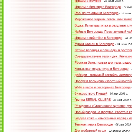
Играем в Боулинг
-
22 июля 2009 г.
Играем в бильярд в Белгороде
-
17 июл
RSS лента афиши Белгорода
-
16 июля 
Мороженное жарким летом, или заморо
Водка. Культура питья и результат гл
Чайные Белгорода. Пьем зеленый ча
Играем в пейнтбол в Белгороде
-
28 ию
Курим кальян в Белгороде
-
24 июня 200
Летние веранды и площадки в рестор
Совершенствуем тело и дух. Кёкусин
Русская баня: польза для тела, радо
Контактная скульптура в Белгороде
-
Дайкири - любимый коктейль Хемингу
Пробуем всемирно известный коктей
Wi-Fi в кафе и ресторанах Белгорода
Знакомство с Пиццей
-
30 мая 2009 г.
Группа SERIAL KILLERS
-
24 мая 2009 г.
Резиденты «Green sound system», уча
Новый раздел на форуме. Работа в кл
Гладкая кожа – изысканный наряд к л
Темное пиво в Белгороде
-
06 мая 2009 
Для любителей суши
-
22 апреля 2009 г.