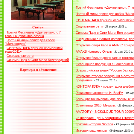
Третий Фестиваль «Другое кино»: 7 
Частный мини-приют для собак "Мило
СИНЕМА ПАРК признан «Компанией г
Социальные сети
-
23 апреля 2011 г.
Статьи
Третий Фестиваль «Другое кино»: 7
Синема Парк в Сити Молл Белгородс
главных фильмов сезона
Ежедневники с Вашим логотипом (пап
Частный мини-приют для собак
"Милосердие"
Открытие спорт бара в АМАКС Конгре
СИНЕМА ПАРК признан «Компанией
года-2011»
AMAKS Конгресс Отель
-
31 мая 2010 г.
Социальные сети
Открытие бильярдного зала в гостин
Синема Парк в Сити Молл Белгородский
Сувенирная продукция с нанесением
Партнеры и объявления
Всероссийская акция "Россия без жес
Открытие второго заведения в сети 
продакшн».
-
29 апреля 2010 г.
КОНТОРА КУКА - презентация альбо
Рекламное агентство ИнБелРу
-
10 мар
Какой цветок выбрать для любимых ж
Олимпиада 2010. Медали.
-
21 февраля 
AMATORY - SICK&LOUD TOUR 2009/
23 февраля - День защитника Отечес
Краткая история Nirvana
-
13 февраля 20
История масленицы
-
09 февраля 2010 г.