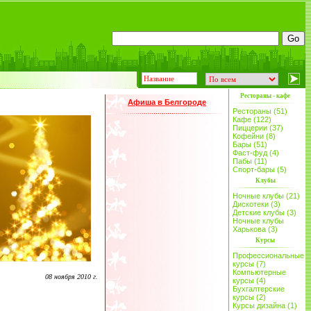
Рестораны - кафе
Афиша в Белгороде
Рестораны (51)
Кафе (122)
Пиццерии (37)
Кофейни (8)
Бары (51)
Фаст-фуд (4)
Пабы (11)
Спорт-бары (5)
Клубы
Ночные клубы (21)
Дискотеки (3)
Детские клубы (3)
Ночные клубы
Харькова (3)
Курсы
Профессиональные
курсы (7)
Компьютерные
08 ноября 2010 г.
курсы (4)
Бухгалтерские
курсы (2)
Курсы дизайна (1)