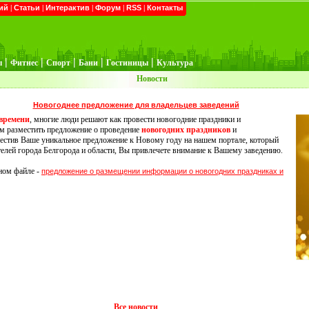
ий
|
Статьи
|
Интерактив
|
Форум
|
RSS
|
Контакты
|
|
|
|
|
ы
Фитнес
Спорт
Бани
Гостиницы
Культура
Новости
Новогоднее предложение для владельцев заведений
 времени
, многие люди решают как провести новогодние праздники и
м разместить предложение о проведение
новогодних праздников
и
местив Ваше уникальное предложение к Новому году на нашем портале, который
елей города Белгорода и области, Вы привлечете внимание к Вашему заведению.
ном файле -
предложение о размещении информации о новогодних праздниках и
Все новости