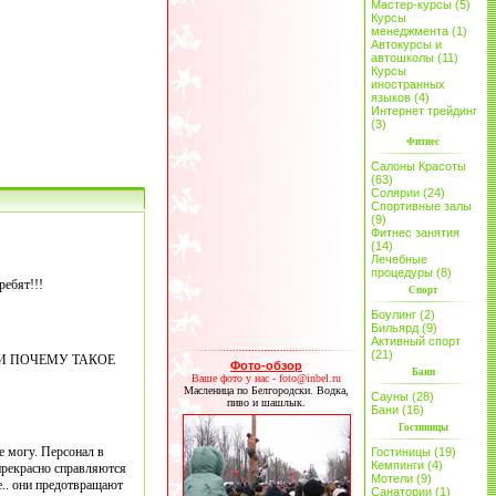
Мастер-курсы (5)
Курсы
менеджмента (1)
Автокурсы и
автошколы (11)
Курсы
иностранных
языков (4)
Интернет трейдинг
(3)
Фитнес
Салоны Красоты
(63)
Солярии (24)
Спортивные залы
(9)
Фитнес занятия
(14)
Лечебные
процедуры (8)
ребят!!!
Спорт
Боулинг (2)
Бильярд (9)
Активный спорт
(21)
И ПОЧЕМУ ТАКОЕ
Фото-обзор
Бани
Ваше фото у нас - foto@inbel.ru
Масленица по Белгородски. Водка,
Сауны (28)
пиво и шашлык.
Бани (16)
Гостиницы
е могу. Персонал в
Гостиницы (19)
Кемпинги (4)
прекрасно справляются
Мотели (9)
е.. они предотвращают
Санатории (1)