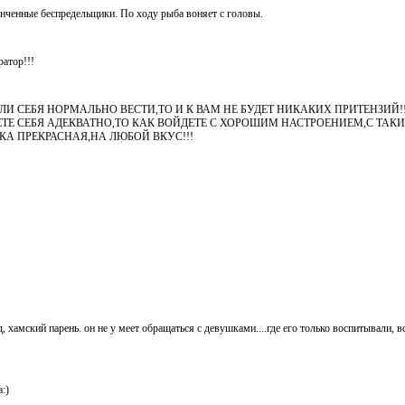
онченные беспредельщики. По ходу рыба воняет с головы.
атор!!!
ЛИ СЕБЯ НОРМАЛЬНО ВЕСТИ,ТО И К ВАМ НЕ БУДЕТ НИКАКИХ ПРИТЕНЗИЙ!
ТЕ СЕБЯ АДЕКВАТНО,ТО КАК ВОЙДЕТЕ С ХОРОШИМ НАСТРОЕНИЕМ,С ТАК
КА ПРЕКРАСНАЯ,НА ЛЮБОЙ ВКУС!!!
д, хамский парень. он не у меет обращаться с девушками....где его только воспитывали, в
:)