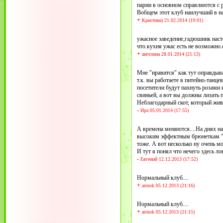
парни в основном справляются с 
Вобщем этот клуб наилучший в на
+
Кристина) 21.02.2014 (19:01)
ужасное заведение,гадюшник насто
что.кухня ужас есть не возможно.
+
ангелина 28.01.2014 (21:13)
Мне "нравится" как тут оправдыва
т.к. вы работаете в питейно-танц
посетители будут пахнуть розами 
свиньей, а вот вы должны лизать п
Неблагодарный скот, который живет
-
Ира 05.01.2014 (17:55)
А времена меняются....На днях н
высоким эффектным брюнеткам "бе
тоже. А вот несколько ну очень 
И тут я понял что нечего здесь ло
-
Евгений 12.12.2013 (17:52)
Нормальный клуб....
+
arinok 05.12.2013 (21:16)
Нормальный клуб....
+
arinok 05.12.2013 (21:15)