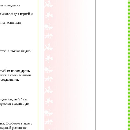
ем и поделюсь
наково и для парней и
 на песни шли.
етесь в пьяное быдло!
 слабым полом,дрочь
дится в своей мнимой
создание,так
ии для быдла??? вы
держатся вежливо до
лка. Особенно в зале у
ентарный ремонт не