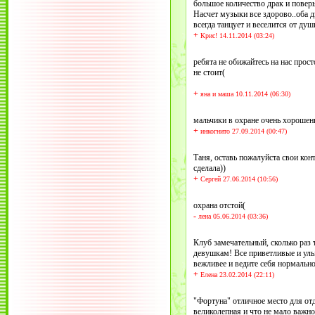
большое количество драк и поверьт
Насчет музыки все здорово..оба 
всегда танцует и веселится от ду
+
Крис! 14.11.2014 (03:24)
ребята не обижайтесь на нас прост
не стоит(
+
яна и маша 10.11.2014 (06:30)
мальчики в охране очень хорошень
+
инкогнито 27.09.2014 (00:47)
Таня, оставь пожалуйста свои кон
сделала))
+
Сергей 27.06.2014 (10:56)
охрана отстой(
-
лена 05.06.2014 (03:36)
Клуб замечательный, сколько раз 
девушкам! Все приветливые и улыб
вежливее и ведите себя нормально,
+
Елена 23.02.2014 (22:11)
"Фортуна" отличное место для отд
великолепная и что не мало важно