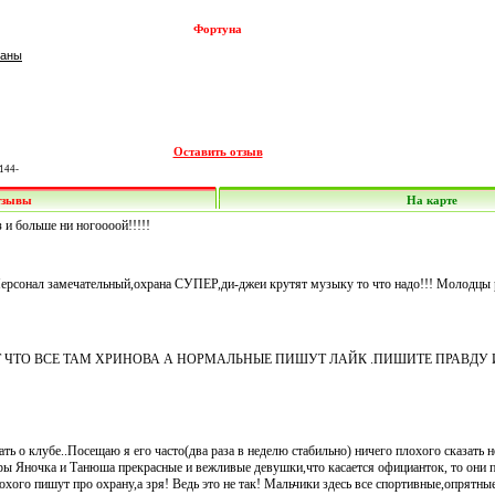
Фортуна
раны
Оставить отзыв
144-
тзывы
На карте
и больше ни ногоооой!!!!!
 Персонал замечательный,охрана СУПЕР,ди-джеи крутят музыку то что надо!!! Молодцы 
 ЧТО ВСЕ ТАМ ХРИНОВА А НОРМАЛЬНЫЕ ПИШУТ ЛАЙК .ПИШИТЕ ПРАВДУ 
ть о клубе..Посещаю я его часто(два раза в неделю стабильно) ничего плохого сказать н
ы Яночка и Танюша прекрасные и вежливые девушки,что касается официанток, то они 
охого пишут про охрану,а зря! Ведь это не так! Мальчики здесь все спортивные,опрятны