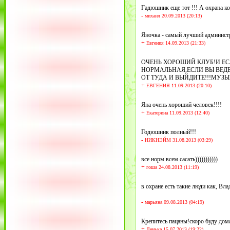
Гадюшник еще тот !!! А охрана к
-
михаил 20.09.2013 (20:13)
Яночка - самый лучший администр
+
Евгения 14.09.2013 (21:33)
ОЧЕНЬ ХОРОШИЙ КЛУБ!И ЕС
НОРМАЛЬНАЯ,ЕСЛИ ВЫ ВЕДЕ
ОТ ТУДА И ВЫЙДИТЕ!!!МУЗЫ
+
ЕВГЕНИЯ 11.09.2013 (20:10)
Яна очень хороший человек!!!!
+
Екатерина 11.09.2013 (12:40)
Годюшник полный!!!
-
НИКНЭЙМ 31.08.2013 (03:29)
все норм всем сасать)))))))))))
+
гоша 24.08.2013 (11:19)
в охране есть такие люди как, Вла
-
марьяна 09.08.2013 (04:19)
Крепитесь пацаны!скоро буду дома
+
Ленька 15.07.2013 (19:22)