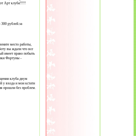
т Арт клуба!!!!!
 300 рублей.за
мените место работы,
боту вы ждали что все
дый имеет право побыть
ники Фортуны -
ещении клуба двум
 у входа и мои кстати
ия прошли без проблем.