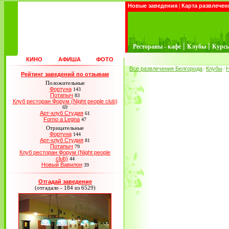
Новые заведения
|
Карта развлечен
|
|
Рестораны - кафе
Клубы
Курс
КИНО
АФИША
ФОТО
Все развлечения Белгорода
Клубы
/
/
Рейтинг заведений по отзывам
Положительные
Фортуна
143
Потапыч
83
Клуб ресторан Форум (Night people club)
69
Арт-клуб Студия
61
Forno a Legna
47
Отрицательные
Фортуна
144
Арт-клуб Студия
81
Потапыч
79
Клуб ресторан Форум (Night people
club)
44
Новый Вавилон
39
Отгадай заведение
(отгадало - 184 из 6529)