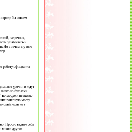
он вроде бы совсем
тстой, гадючник,
всем улыбаетесь и
ть.Но а зачем эту всю
тор.
во работу,официанты
кидывают удочки и ждут
 пивко из бутылки.
" по морде,и не важно
ающих вонючую массу
эмоций ,если не в
но. Просто ведите себя
ть много других