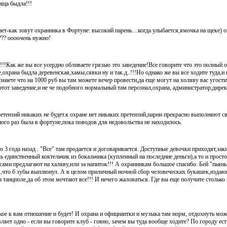
ища быдла!!!
знает-как зовут охранника в Фортуне: высокий парень....когда улыбается,ямочка на щеке) 
т??? оооочень нужно!
!!Как же вы все усердно обливаете грязью это заведение!Все говорите что это полный о
,охрана быдла деревенская,хамы,сявки ну и так.д..!!!Но однако же вы все ходите туда,и 
 знаете что на 1000 руб вы там можете вечер провести,да еще могут на холяву вас угости
 этот заведение,и не че подобного нормальный там персонал,охрана, администратор,дирек
ретензий никаких не будет.к охране нет никаких претензий,парни прекрасно выполняют с
ого раз была в фортуне,пока поводов для недовольства не находилось.
то 3 года назад . "Все" там продается и договаривается. Доступные девочки приходят,за
ь единственный коктельчик из бокальчика (купленный на последние деньги),а то и просто
сами предлагают на халяву,или за напиток!!! А охранникам большое спасибо. Бей "пьянь
ей ,что б зубы выплюнул. А в целом приличный ночной сбор человеческих букашек,изд
 танцполе,да об этом мечтают все!!! И нечего жаловаться. Где вы еще получите столько 
такое к вам отношение и будет! И охрана и официантки и музыка там норм, отдохнуть мож
ляет одно - если вы говорите клуб - говно, зачем вы туда вообще ходите? По городу ес