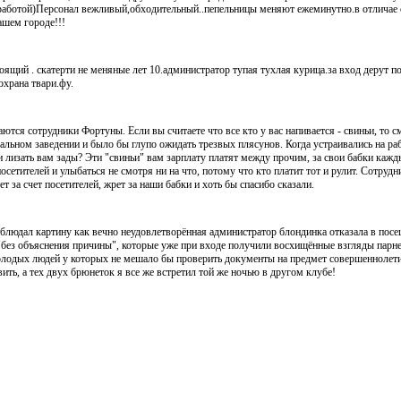
работой)Персонал вежливый,обходительный..пепельницы меняют ежеминутно.в отличае о
шем городе!!!
ящий . скатерти не меняные лет 10.администратор тупая тухлая курица.за вход дерут по
охрана твари.фу.
ются сотрудники Фортуны. Если вы считаете что все кто у вас напивается - свиньи, то с
евальном заведении и было бы глупо ожидать трезвых плясунов. Когда устраивались на ра
и лизать вам зады? Эти "свиньи" вам зарплату платят между прочим, за свои бабки каж
осетителей и улыбаться не смотря ни на что, потому что кто платит тот и рулит. Сотруд
 за счет посетителей, жрет за наши бабки и хоть бы спасибо сказали.
аблюдал картину как вечно неудовлетворённая администратор блондинка отказала в пос
з объяснения причины", которые уже при входе получили восхищённые взгляды парней
молодых людей у которых не мешало бы проверить документы на предмет совершеннолет
вить, а тех двух брюнеток я все же встретил той же ночью в другом клубе!