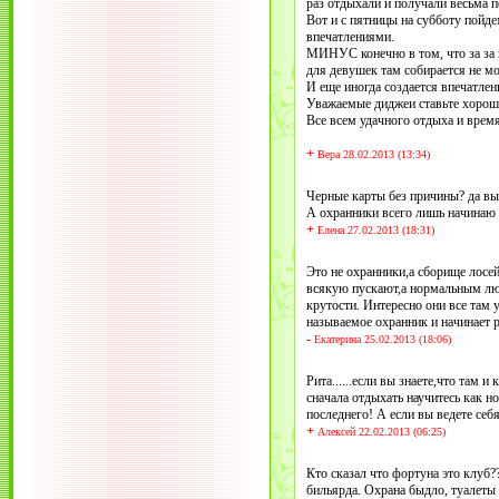
раз отдыхали и получали весьма 
Вот и с пятницы на субботу пойд
впечатлениями.
МИНУС конечно в том, что за за в
для девушек там собирается не мо
И еще иногда создается впечатлен
Уважаемые диджеи ставьте хорошую
Все всем удачного отдыха и врем
+
Вера 28.02.2013 (13:34)
Черные карты без причины? да вы 
А охранники всего лишь начинаю 
+
Елена 27.02.2013 (18:31)
Это не охранники,а сборище лосей
всякую пускают,а нормальным люд
крутости. Интересно они все там 
называемое охранник и начинает р
-
Екатерина 25.02.2013 (18:06)
Рита......если вы знаете,что там 
сначала отдыхать научитесь как н
последнего! А если вы ведете себ
+
Алексей 22.02.2013 (06:25)
Кто сказал что фортуна это клуб??
бильярда. Охрана быдло, туалеты г