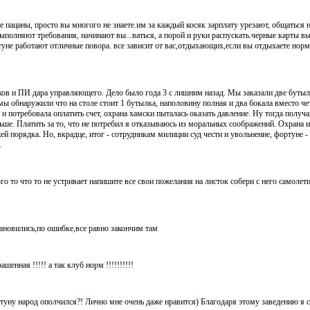
 пацаны, просто вы многого не знаете.им за каждый косяк зарплату урезают, общаться 
ыполняют требования, начинают вы...ваться, а порой и руки распускать.черные карты вы
туне работают отличные повора. все зависит от вас,отдыхающих,если вы отдыхаете норм
ков и ПИ дара управляющего. Дело было года 3 с лишним назад. Мы заказали две буты
ы обнаружили что на столе стоит 1 бутылка, наполовину полная и два бокала вместо ч
и потребовала оплатить счет, охрана хамски пыталась оказать давление. Ну тогда получа
ше. Платить за то, что не потребил я отказываюсь из моральных соображений. Охрана 
 порядка. Но, вкрадце, итог - сотрудникам милиции суд чести и увольнение, фортуне - 
.
о то что то не устривает напишите все свои пожелания на листок собери с него самолетик и
ановились,по ошибке,все равно закончим там
енная !!!!! а так клуб норм !!!!!!!!!!
ртуну народ ополчился?! Лично мне очень даже нравится) Благодаря этому заведению я 