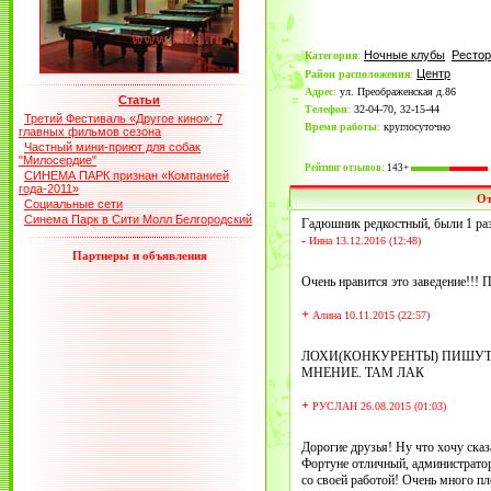
Ночные клубы
Ресто
Категория
:
Центр
Район расположения
:
Адрес
:
ул. Преображенская д.86
Статьи
Телефон
:
32-04-70, 32-15-44
Третий Фестиваль «Другое кино»: 7
Время работы
:
круглосуточно
главных фильмов сезона
Частный мини-приют для собак
"Милосердие"
Рейтинг отзывов:
143+
СИНЕМА ПАРК признан «Компанией
года-2011»
О
Социальные сети
Синема Парк в Сити Молл Белгородский
Гадюшник редкостный, были 1 раз 
-
Инна 13.12.2016 (12:48)
Партнеры и объявления
Очень нравится это заведение!!!
+
Алина 10.11.2015 (22:57)
ЛОХИ(КОНКУРЕНТЫ) ПИШУТ
МНЕНИЕ. ТАМ ЛАК
+
РУСЛАН 26.08.2015 (01:03)
Дорогие друзья! Ну что хочу сказа
Фортуне отличный, администратор
со своей работой! Очень много пл