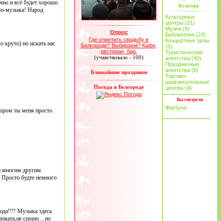
чно и всё будет хорошо.
Культура
поп-музыка! Народ
Культурные
центры (21)
Музеи (8)
Опрос
Библиотеки (24)
Где отметить свадьбу в
Концертные залы
о круто) но искать нас
Белгороде? Выбираем? Кафе,
(5)
ресторан, бар.
Туристические
(учавствовало - 100)
агентства (40)
Праздничные
агентства (6)
Ближайшие праздники
Торгово-
развлекательные
Погода в Белгороде
центры (4)
Вы смотрели
Фортуна
тором ты меня просто
 и многим другим
! Просто будте немного
юда!!!! Музыка здесь
овата,не спорю....но