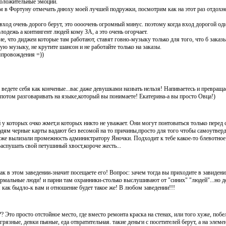
положительные эмоции.
ем в Фортуну отмечать днюху моей лучшей подружки, посмотрим как на этот раз отдохн
ход очень дорого берут, это оооочень огромный минус. поэтому когда вход дорогой оди
лодежь а контингент людей кому ЗА, а это очень огорчает.
ие, что диджеи которые там работают, ставят говно-музыку только для того, что б заказы
 музыку, не крутите шансон и не работайте только на заказы.
япровождения =))
ведете себя как конченые...вас даже девушками назвать нельзя! Напиваетесь и превраща
потом разговаривать на языке,который вы понимаете! Екатерина-а вы просто Овца!)
 у которых очко жмет,и которых никто не уважает. Они могут понтоваться только перед
ям черные карты вадают без весомой на то причины,просто для того чтобы самоутвер
уже вылизали промежность администратору Яночки. Подходит к тебе какое-то блевотное 
аспушать свой петушиный хвост,короче жесть...
и как в этом заведении-значит посещаете его! Вопрос: зачем тогда вы приходите в завиден
ормальные люди! и парни там охранники-столько выслушивают от "синих" "людей"...но 
я как быдло-к вам и отношение будет такое же! В любом заведении!!!
? Это просто отстойное место, где вместо ремонта краска на стенах, или того хуже, побе
рязные, девки пьяные, еда отвратительная. такие деньги с посетителей берут, а на элем