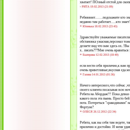
хватает! ПОлный отстой для скоп
-
РИТА 19.02.2013 (21:09)
Ребяяяяят.........подскажите кто 
недавно там работает......кто знае
+
Юленька 18.02.2013 (23:43)
Здравствуйте уважаемые писатели!
обстановка ужасная,персонал тоже
делаете вид что вам здесь ох..!Вы
х.. писать???Мне очень нравиться
+
Екатерина 12.02.2013 (18:49)
если вести себя прилично,к вам п
очень приветливые,вкусная еда.мн
+
Галина 14.01.2013 (01:36)
Ничего интересного,что сейчас ,ч
своего клиента посасывая всю ноч
Ребята на Абордаж!!! Пока девки 
какого пола эта пьянь. Просто б
пота. Потереться "сракодявами" на
Фортуне?
+
ОЛЕСЯ 26.12.2012 (22:34)
Ребята, как вы себя там ведете, 
прилично и достойно. И меня удив