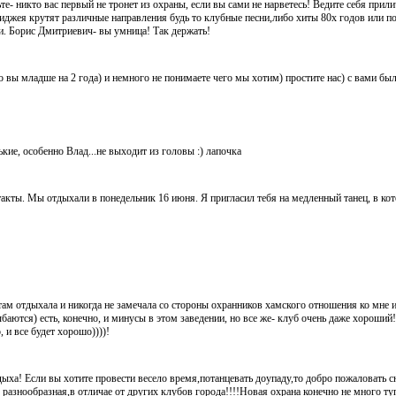
е- никто вас первый не тронет из охраны, если вы сами не нарветесь! Ведите себя прили
диджея крутят различные направления будь то клубные песни,либо хиты 80х годов или 
ши. Борис Дмитриевич- вы умница! Так держать!
о вы младше на 2 года) и немного не понимаете чего мы хотим) простите нас) с вами был
кие, особенно Влад...не выходит из головы :) лапочка
такты. Мы отдыхали в понедельник 16 июня. Я пригласил тебя на медленный танец, в ко
там отдыхала и никогда не замечала со стороны охранников хамского отношения ко мне
аются) есть, конечно, и минусы в этом заведении, но все же- клуб очень даже хороший
 и все будет хорошо))))!
ыха! Если вы хотите провести весело время,потанцевать доупаду,то добро пожаловать с
 разнообразная,в отличае от других клубов города!!!!Новая охрана конечно не много туп