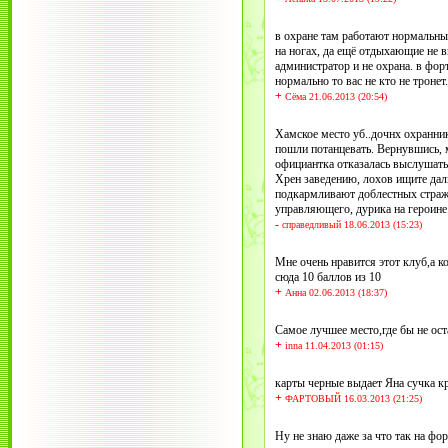
в охране там работают нормальные
на ногах, да ещё отдыхающие не в
администратор и не охрана. в фор
нормально то вас не кто не тронет.
+
Сёма 21.06.2013 (20:54)
Хамское место уб..дочнх охранни
пошли потанцевать. Вернувшись, м
официантка отказалась выслушать 
Хрен заведению, лохов ищите даль
подкармливают доблестных стражей
управляющего, дурика на героине
-
справедливый 18.06.2013 (15:23)
Мне очень нравится этот клуб,а ког
сюда 10 баллов из 10
+
Анна 02.06.2013 (18:37)
Самое лучшее место,где бы не ост
+
inna 11.04.2013 (01:15)
карты черные выдает Яна сучка краш
+
ФАРТОВЫЙ 16.03.2013 (21:25)
Ну не знаю даже за что так на фо