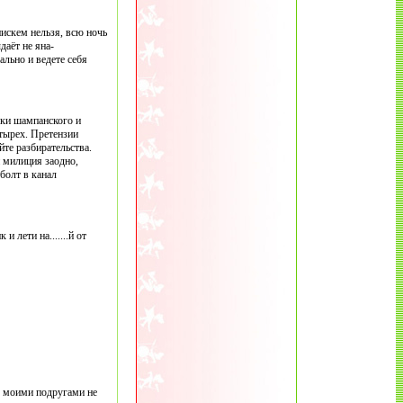
нискем нельзя, всю ночь
даёт не яна-
ально и ведете себя
лки шампанского и
етырех. Претензии
йте разбирательства.
и милиция заодно,
болт в канал
 лети на.......й от
с моими подругами не