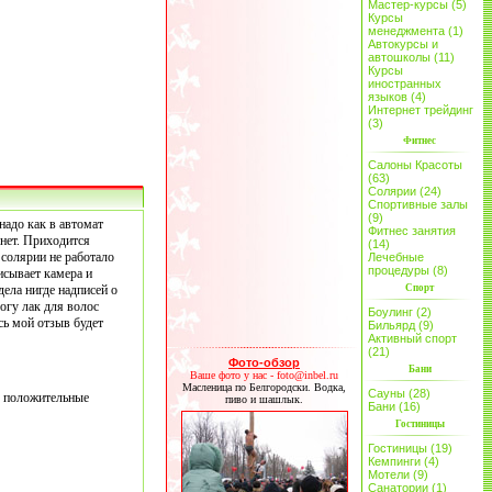
Мастер-курсы (5)
Курсы
менеджмента (1)
Автокурсы и
автошколы (11)
Курсы
иностранных
языков (4)
Интернет трейдинг
(3)
Фитнес
Салоны Красоты
(63)
Солярии (24)
Спортивные залы
(9)
надо как в автомат
Фитнес занятия
 нет. Приходится
(14)
 солярии не работало
Лечебные
процедуры (8)
исывает камера и
дела нигде надписей о
Спорт
богу лак для волос
Боулинг (2)
ь мой отзыв будет
Бильярд (9)
Активный спорт
(21)
Фото-обзор
Бани
Ваше фото у нас - foto@inbel.ru
Масленица по Белгородски. Водка,
Сауны (28)
о положительные
пиво и шашлык.
Бани (16)
Гостиницы
Гостиницы (19)
Кемпинги (4)
Мотели (9)
Санатории (1)