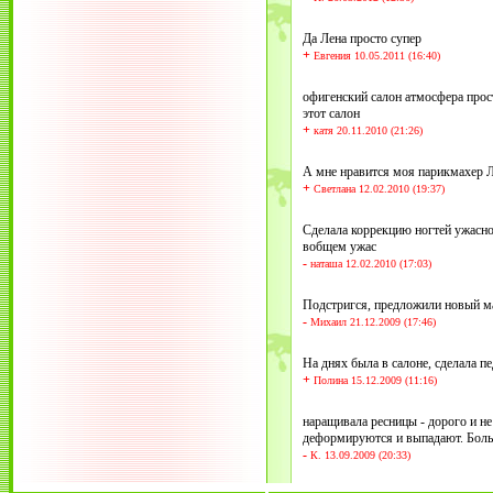
Да Лена просто супер
+
Евгения 10.05.2011 (16:40)
офигенский салон атмосфера прост
этот салон
+
катя 20.11.2010 (21:26)
А мне нравится моя парикмахер Л
+
Светлана 12.02.2010 (19:37)
Сделала коррекцию ногтей ужасно з
вобщем ужас
-
наташа 12.02.2010 (17:03)
Подстригся, предложили новый ма
-
Михаил 21.12.2009 (17:46)
На днях была в салоне, сделала пе
+
Полина 15.12.2009 (11:16)
наращивала ресницы - дорого и не 
деформируются и выпадают. Больш
-
К. 13.09.2009 (20:33)