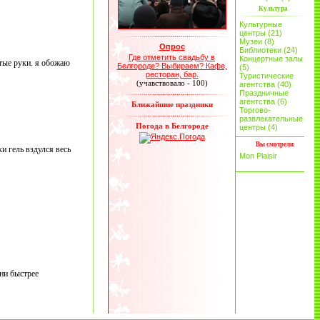
Культура
Культурные
центры (21)
Музеи (8)
Опрос
Библиотеки (24)
Где отметить свадьбу в
Концертные залы
лтые руки. я обожаю
Белгороде? Выбираем? Кафе,
(5)
ресторан, бар.
Туристические
(учавствовало - 100)
агентства (40)
Праздничные
агентства (6)
Ближайшие праздники
Торгово-
развлекательные
Погода в Белгороде
центры (4)
Вы смотрели
и гель вздулся весь
Mon Plaisir
они быстрее