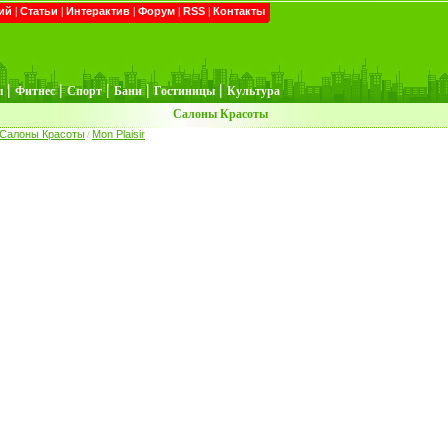
ий
|
Статьи
|
Интерактив
|
Форум
|
RSS
|
Контакты
|
|
|
|
|
ы
Фитнес
Спорт
Бани
Гостиницы
Культура
Салоны Красоты
Салоны Красоты
Mon Plaisir
/