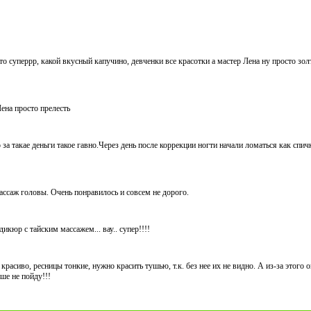
о суперрр, какой вкусный капучино, девченки все красотки а мастер Лена ну просто зо
ена просто прелесть
а такае деньги такое гавно.Через день после коррекции ногти начали ломаться как спичк
ссаж головы. Очень понравилось и совсем не дорого.
дикюр с тайским массажем... вау.. супер!!!!
красиво, ресницы тонкие, нужно красить тушью, т.к. без нее их не видно. А из-за этого 
е не пойду!!!