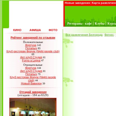
Новые заведения
|
Карта развлечен
|
|
Рестораны - кафе
Клубы
Курс
КИНО
АФИША
ФОТО
Все развлечения Белгорода
Фитнес
/
/
Рейтинг заведений по отзывам
Положительные
Фортуна
143
Потапыч
83
Клуб ресторан Форум (Night people club)
69
Арт-клуб Студия
61
Forno a Legna
47
Отрицательные
Фортуна
144
Арт-клуб Студия
81
Потапыч
79
Клуб ресторан Форум (Night people
club)
44
Новый Вавилон
39
Отгадай заведение
(отгадало - 184 из 6529)