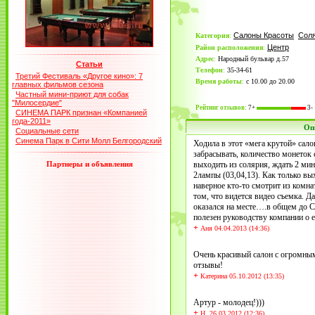
Салоны Красоты
Сол
Категория
:
Центр
Район расположения
:
Адрес
:
Народный бульвар д.57
Статьи
Телефон
:
35-34-61
Третий Фестиваль «Другое кино»: 7
Время работы
:
с 10.00 до 20.00
главных фильмов сезона
Частный мини-приют для собак
"Милосердие"
Рейтинг отзывов:
7+
3-
СИНЕМА ПАРК признан «Компанией
года-2011»
Оп
Социальные сети
Синема Парк в Сити Молл Белгородский
Ходила в этот «мега крутой» сало
забрасывать, количество монеток 
Партнеры и объявления
выходить из солярия, ждать 2 мин
2лампы (03,04,13). Как только вы
наверное кто-то смотрит из комна
том, что видется видео съемка. Да
оказался на месте….в общем до С
полезен руководству компании о 
+
Аня 04.04.2013 (14:36)
Очень красивый салон с огромны
отзывы!
+
Катерина 05.10.2012 (13:35)
Артур - молодец!)))
+
Н. 26.03.2012 (12:36)