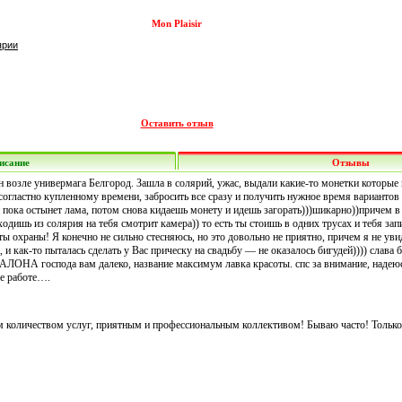
Mon Plaisir
ярии
Оставить отзыв
исание
Отзывы
н возле универмага Белгород. Зашла в солярий, ужас, выдали какие-то монетки которые 
согластно купленному времени, забросить все сразу и получить нужное время вариантов
 пока остынет лама, потом снова кидаешь монету и идешь загорать)))шикарно))причем в
ходишь из солярия на тебя смотрит камера)) то есть ты стоишь в одних трусах и тебя зап
ты охраны! Я конечно не сильно стесняюсь, но это довольно не приятно, причем я не уви
, и как-то пыталась сделать у Вас прическу на свадьбу — не оказалось бигудей)))) слава 
АЛОНА господа вам далеко, название максимум лавка красоты. спс за внимание, надеюс
ее работе….
м количеством услуг, приятным и профессиональным коллективом! Бываю часто! Тольк