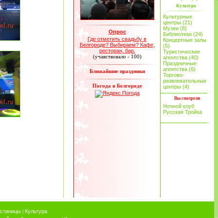
Культура
Культурные
центры (21)
Музеи (8)
Опрос
Библиотеки (24)
Где отметить свадьбу в
Концертные залы
Белгороде? Выбираем? Кафе,
(5)
ресторан, бар.
Туристические
(учавствовало - 100)
агентства (40)
Праздничные
агентства (6)
Ближайшие праздники
Торгово-
развлекательные
Погода в Белгороде
центры (4)
Вы смотрели
Ночной клуб
Русская Тройка
остиницы
|
Культура