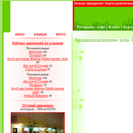
Новые заведения
|
Карта развлечен
|
|
Рестораны - кафе
Клубы
Курс
КИНО
АФИША
ФОТО
Все развлечения Белгорода
Клубы
Д
/
/
Рейтинг заведений по отзывам
Положительные
Фортуна
143
Потапыч
83
Клуб ресторан Форум (Night people club)
69
Арт-клуб Студия
61
Forno a Legna
47
Отрицательные
Фортуна
144
Арт-клуб Студия
81
Потапыч
79
Клуб ресторан Форум (Night people
club)
44
Новый Вавилон
39
Отгадай заведение
(отгадало - 184 из 6529)