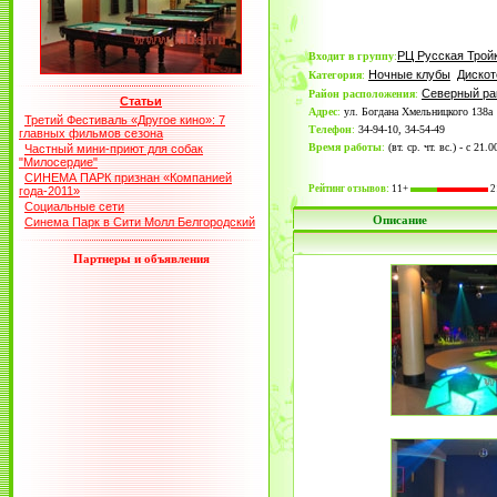
РЦ Русская Трой
Входит в группу
:
Ночные клубы
Дискот
Категория
:
Северный ра
Район расположения
:
Статьи
Адрес
:
ул. Богдана Хмельницкого 138а
Третий Фестиваль «Другое кино»: 7
Телефон
:
34-94-10, 34-54-49
главных фильмов сезона
Время работы
:
(вт. ср. чт. вс.) - с 21.
Частный мини-приют для собак
"Милосердие"
СИНЕМА ПАРК признан «Компанией
Рейтинг отзывов:
11+
2
года-2011»
Социальные сети
Описание
Синема Парк в Сити Молл Белгородский
Партнеры и объявления