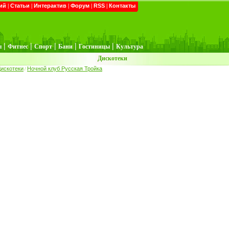
ий
|
Статьи
|
Интерактив
|
Форум
|
RSS
|
Контакты
|
|
|
|
|
ы
Фитнес
Спорт
Бани
Гостиницы
Культура
Дискотеки
искотеки
Ночной клуб Русская Тройка
/