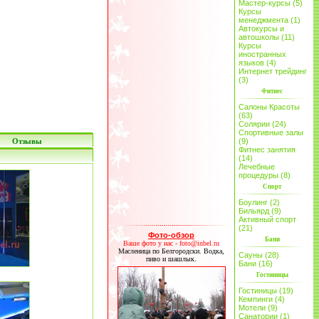
Мастер-курсы (5)
Курсы
менеджмента (1)
Автокурсы и
автошколы (11)
Курсы
иностранных
языков (4)
Интернет трейдинг
(3)
Фитнес
Салоны Красоты
(63)
Солярии (24)
Спортивные залы
Отзывы
(9)
Фитнес занятия
(14)
Лечебные
процедуры (8)
Спорт
Боулинг (2)
Бильярд (9)
Активный спорт
(21)
Фото-обзор
Бани
Ваше фото у нас - foto@inbel.ru
Масленица по Белгородски. Водка,
Сауны (28)
пиво и шашлык.
Бани (16)
Гостиницы
Гостиницы (19)
Кемпинги (4)
Мотели (9)
Санатории (1)