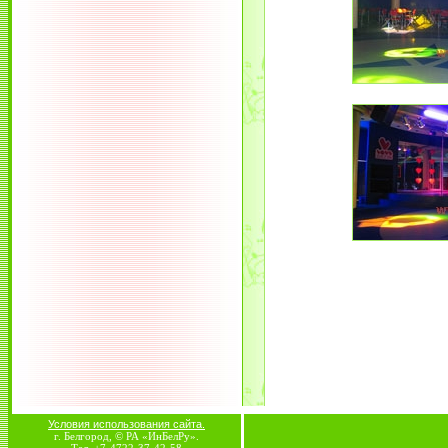
Условия использования сайта.
г. Белгород, © РА «ИнБелРу».