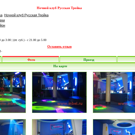
Ночной клуб Русская Тройка
ка
Ночной клуб Русская Тройка
еки
йон
00 до 3.00 | (пт. суб.) - с 21.00 до 5.00
Оставить отзыв
1-
Фото
Проезд
На карте