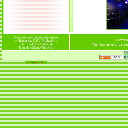
Условия использования сайта.
Рестора
г. Белгород, © РА «ИнБелРу».
Тел. +7-4722-37-42-58
Расписание кинотеатро
E-mail: reklama@inbel.ru
статистика