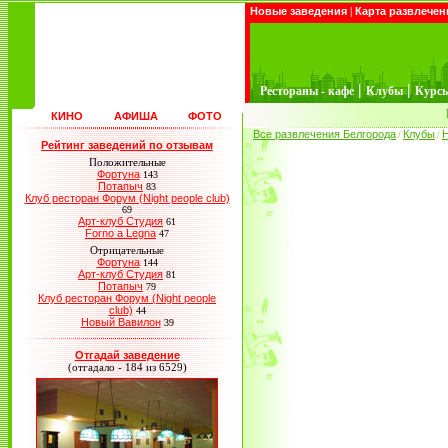
Новые заведения
|
Карта развлечен
|
|
Рестораны - кафе
Клубы
Курс
КИНО
АФИША
ФОТО
Все развлечения Белгорода
Клубы
/
/
Рейтинг заведений по отзывам
Положительные
Фортуна
143
Потапыч
83
Клуб ресторан Форум (Night people club)
69
Арт-клуб Студия
61
Forno a Legna
47
Отрицательные
Фортуна
144
Арт-клуб Студия
81
Потапыч
79
Клуб ресторан Форум (Night people
club)
44
Новый Вавилон
39
Отгадай заведение
(отгадало - 184 из 6529)