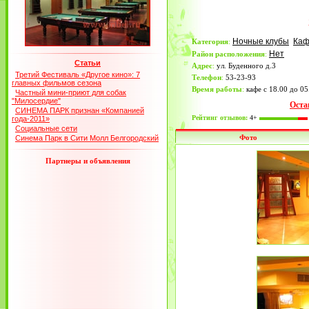
Ночные клубы
Ка
Категория
:
Нет
Район расположения
:
Статьи
Адрес
:
ул. Буденного д.3
Третий Фестиваль «Другое кино»: 7
Телефон
:
53-23-93
главных фильмов сезона
Время работы
:
кафе с 18.00 до 05
Частный мини-приют для собак
"Милосердие"
Оста
СИНЕМА ПАРК признан «Компанией
Рейтинг отзывов:
4+
года-2011»
Социальные сети
Фото
Синема Парк в Сити Молл Белгородский
Партнеры и объявления