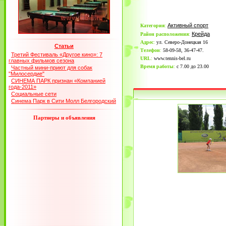
Активный спорт
Категория
:
Крейда
Район расположения
:
Адрес
:
ул. Северо-Донецкая 16
Статьи
Телефон
:
58-09-58, 36-47-47.
Третий Фестиваль «Другое кино»: 7
URL
:
www.tennis-bel.ru
главных фильмов сезона
Время работы
:
с 7.00 до 23.00
Частный мини-приют для собак
"Милосердие"
СИНЕМА ПАРК признан «Компанией
года-2011»
Социальные сети
Синема Парк в Сити Молл Белгородский
Партнеры и объявления