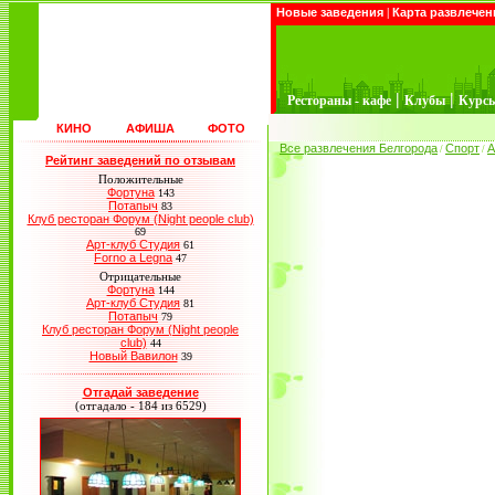
Новые заведения
|
Карта развлечен
|
|
Рестораны - кафе
Клубы
Курс
КИНО
АФИША
ФОТО
Все развлечения Белгорода
Спорт
А
/
/
Рейтинг заведений по отзывам
Положительные
Фортуна
143
Потапыч
83
Клуб ресторан Форум (Night people club)
69
Арт-клуб Студия
61
Forno a Legna
47
Отрицательные
Фортуна
144
Арт-клуб Студия
81
Потапыч
79
Клуб ресторан Форум (Night people
club)
44
Новый Вавилон
39
Отгадай заведение
(отгадало - 184 из 6529)