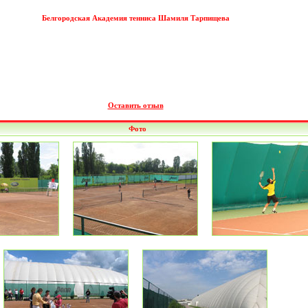
Белгородская Академия тенниса Шамиля Тарпищева
Оставить отзыв
Фото