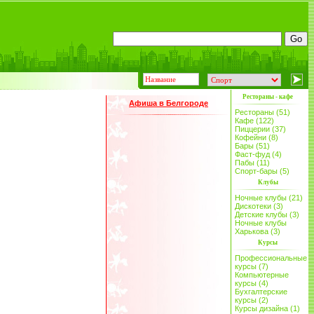
Рестораны - кафе
Афиша в Белгороде
Рестораны (51)
Кафе (122)
Пиццерии (37)
Кофейни (8)
Бары (51)
Фаст-фуд (4)
Пабы (11)
Спорт-бары (5)
Клубы
Ночные клубы (21)
Дискотеки (3)
Детские клубы (3)
Ночные клубы
Харькова (3)
Курсы
Профессиональные
курсы (7)
Компьютерные
курсы (4)
Бухгалтерские
курсы (2)
Курсы дизайна (1)