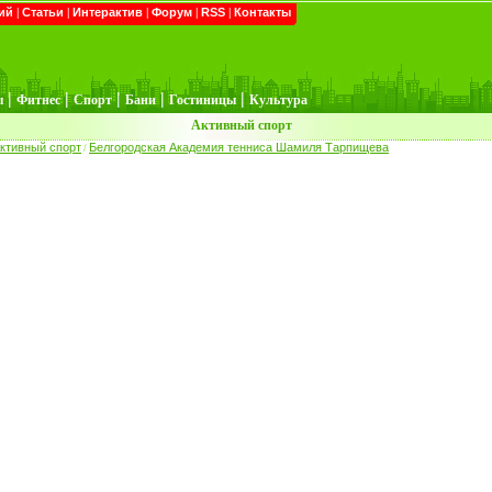
ий
|
Статьи
|
Интерактив
|
Форум
|
RSS
|
Контакты
|
|
|
|
|
ы
Фитнес
Спорт
Бани
Гостиницы
Культура
Активный спорт
ктивный спорт
Белгородская Академия тенниса Шамиля Тарпищева
/