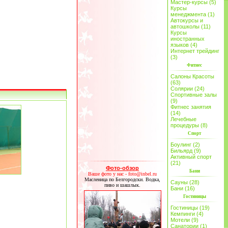
Мастер-курсы (5)
Курсы
менеджмента (1)
Автокурсы и
автошколы (11)
Курсы
иностранных
языков (4)
Интернет трейдинг
(3)
Фитнес
Салоны Красоты
(63)
Солярии (24)
Спортивные залы
(9)
Фитнес занятия
(14)
Лечебные
процедуры (8)
Спорт
Боулинг (2)
Бильярд (9)
Активный спорт
(21)
Фото-обзор
Бани
Ваше фото у нас - foto@inbel.ru
Масленица по Белгородски. Водка,
Сауны (28)
пиво и шашлык.
Бани (16)
Гостиницы
Гостиницы (19)
Кемпинги (4)
Мотели (9)
Санатории (1)