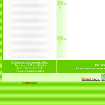
Условия использования сайта.
Рестора
г. Белгород, © РА «ИнБелРу».
Тел. +7-4722-37-42-58
Расписание кинотеатро
E-mail: reklama@inbel.ru
статистика