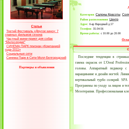
Салоны Красоты
Сол
Категория
:
Центр
Район расположения
:
Адрес
:
б-ар Народный д.57
Статьи
Телефон
:
35-34-56
Третий Фестиваль «Другое кино»: 7
Время работы
:
с 10.00 до 20.00
главных фильмов сезона
Частный мини-приют для собак
Оста
"Милосердие"
СИНЕМА ПАРК признан «Компанией
О
года-2011»
Социальные сети
Последние тенденции в стрижках
Синема Парк в Сити Молл Белгородский
гамма окрасок от L'Оreal Professi
Партнеры и объявления
головы. Аппаратный педикюр с 
наращивание и дизайн ногтей. Лини
вертикальный турбо солярий. SPA 
Программы по уходу за лицом и тел
Мезотерапия. Профессиональная клет