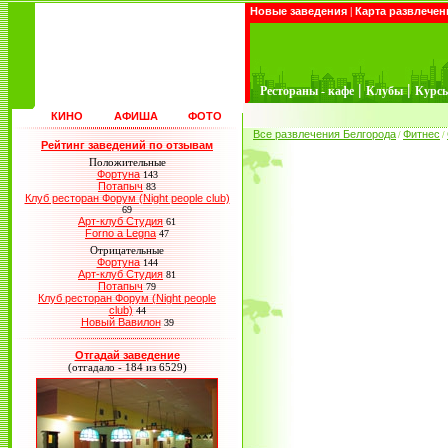
Новые заведения
|
Карта развлечен
|
|
Рестораны - кафе
Клубы
Курс
КИНО
АФИША
ФОТО
Все развлечения Белгорода
Фитнес
/
/
Рейтинг заведений по отзывам
Положительные
Фортуна
143
Потапыч
83
Клуб ресторан Форум (Night people club)
69
Арт-клуб Студия
61
Forno a Legna
47
Отрицательные
Фортуна
144
Арт-клуб Студия
81
Потапыч
79
Клуб ресторан Форум (Night people
club)
44
Новый Вавилон
39
Отгадай заведение
(отгадало - 184 из 6529)