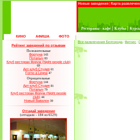
Новые заведения
|
Карта развлечен
|
|
Рестораны - кафе
Клубы
Курс
КИНО
АФИША
ФОТО
Все развлечения Белгорода
Фитнес
/
/
Рейтинг заведений по отзывам
Положительные
Фортуна
143
Потапыч
83
Клуб ресторан Форум (Night people club)
69
Арт-клуб Студия
61
Forno a Legna
47
Отрицательные
Фортуна
144
Арт-клуб Студия
81
Потапыч
79
Клуб ресторан Форум (Night people
club)
44
Новый Вавилон
39
Отгадай заведение
(отгадало - 184 из 6529)