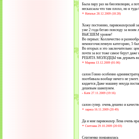
Была пару раз на биоэпиляции, а пот
нескахзала что там плохо, но я туда
+
Наталья 28.12.2009 (18:28)
Хожу постоянно, парикмахерский за
уже 2 года бегаю повсюду за моим 
ВЫСШЕМ уровне!
Во первых: Колличество и разнообра
немногочисленную категорию, 5 ба
Во вторых и это заключительно: це
почти за все тоже самое берут даже не
РЕБЯТА МОЛОДЦЫ так держать вы с
+
Марина 13.12.2009 (01:06)
салон Говно особенно администрато
поотбивала вообще ничего не умеет.
кидается.Даже машину некуда пост
дешевым шампунем.
-
Катя 27.11.2009 (19:16)
салон супер. очень дешево и качес
+
лариса 16.11.2009 (20:49)
Да и мне парикмахер Лена очень нр
+
Светлана 29.10.2009 (20:03)
Сергиенко понравилась