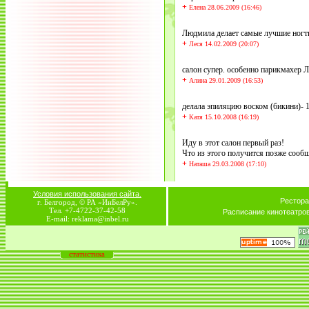
+
Елена 28.06.2009 (16:46)
Людмила делает самые лучшие ногти!
+
Леся 14.02.2009 (20:07)
салон супер. особенно парикмахер 
+
Алина 29.01.2009 (16:53)
делала эпиляцию воском (бикини)- 1
+
Катя 15.10.2008 (16:19)
Иду в этот салон первый раз!
Что из этого получится позже сооб
+
Наташа 29.03.2008 (17:10)
Условия использования сайта.
Рестора
г. Белгород, © РА «ИнБелРу».
Тел. +7-4722-37-42-58
Расписание кинотеатро
E-mail: reklama@inbel.ru
статистика