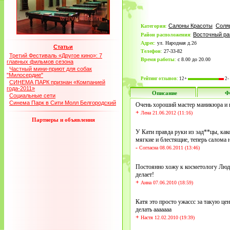
Салоны Красоты
Соля
Категория
:
Восточный ра
Район расположения
:
Адрес
:
ул. Народная д.2б
Статьи
Телефон
:
27-33-82
Третий Фестиваль «Другое кино»: 7
Время работы
:
с 8.00 до 20.00
главных фильмов сезона
Частный мини-приют для собак
"Милосердие"
Рейтинг отзывов:
12+
2-
СИНЕМА ПАРК признан «Компанией
года-2011»
Описание
Ф
Социальные сети
Синема Парк в Сити Молл Белгородский
Очень хороший мастер маникюра и 
+
Лена 21.06.2012 (11:16)
Партнеры и объявления
У Кати правда руки из зад**цы, как
мягкие и блестящие, теперь салома 
-
Согласна 08.06.2011 (13:46)
Постоянно хожу к косметологу Людм
делает!
+
Анна 07.06.2010 (18:59)
Катя это просто ужассс за такую цен
делать ааааааа
+
Настя 12.02.2010 (19:39)