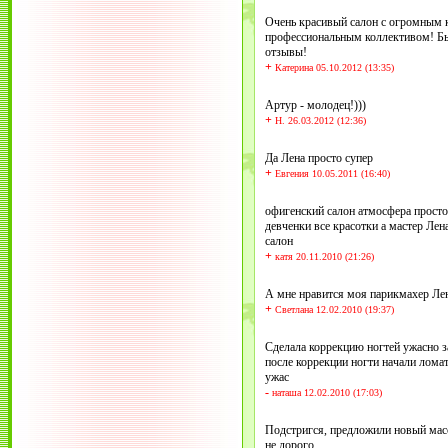
Очень красивый салон с огромным 
профессиональным коллективом! Бы
отзывы!
+
Катерина 05.10.2012 (13:35)
Артур - молодец!)))
+
Н. 26.03.2012 (12:36)
Да Лена просто супер
+
Евгения 10.05.2011 (16:40)
офигенский салон атмосфера просто
девченки все красотки а мастер Лен
салон
+
катя 20.11.2010 (21:26)
А мне нравится моя парикмахер Лен
+
Светлана 12.02.2010 (19:37)
Сделала коррекцию ногтей ужасно за
после коррекции ногти начали ломат
ужас
-
наташа 12.02.2010 (17:03)
Подстригся, предложили новый мас
не дорого.