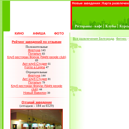
Новые заведения
|
Карта развлечен
|
|
Рестораны - кафе
Клубы
Курс
КИНО
АФИША
ФОТО
Все развлечения Белгорода
Фитнес
/
/
Рейтинг заведений по отзывам
Положительные
Фортуна
143
Потапыч
83
Клуб ресторан Форум (Night people club)
69
Арт-клуб Студия
61
Forno a Legna
47
Отрицательные
Фортуна
144
Арт-клуб Студия
81
Потапыч
79
Клуб ресторан Форум (Night people
club)
44
Новый Вавилон
39
Отгадай заведение
(отгадало - 184 из 6529)