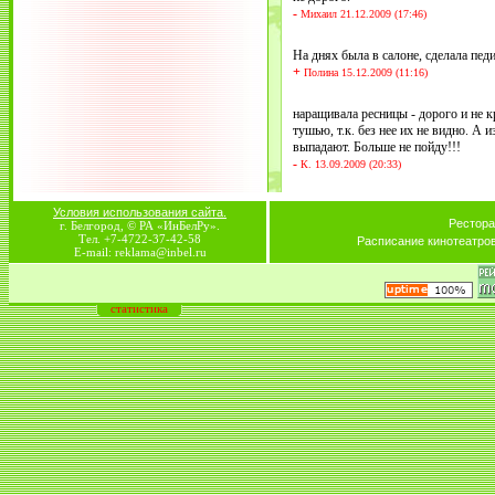
-
Михаил 21.12.2009 (17:46)
На днях была в салоне, сделала педи
+
Полина 15.12.2009 (11:16)
наращивала ресницы - дорого и не к
тушью, т.к. без нее их не видно. А
выпадают. Больше не пойду!!!
-
К. 13.09.2009 (20:33)
Условия использования сайта.
Рестора
г. Белгород, © РА «ИнБелРу».
Тел. +7-4722-37-42-58
Расписание кинотеатро
E-mail: reklama@inbel.ru
статистика