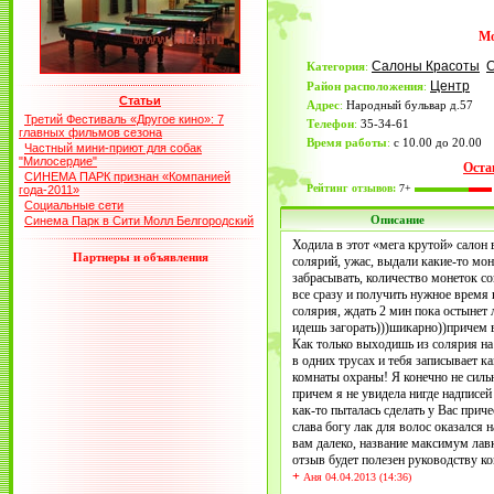
Mo
Салоны Красоты
Категория
:
Центр
Район расположения
:
Статьи
Адрес
:
Народный бульвар д.57
Третий Фестиваль «Другое кино»: 7
Телефон
:
35-34-61
главных фильмов сезона
Время работы
:
с 10.00 до 20.00
Частный мини-приют для собак
"Милосердие"
Оста
СИНЕМА ПАРК признан «Компанией
Рейтинг отзывов:
7+
года-2011»
Социальные сети
Описание
Синема Парк в Сити Молл Белгородский
Ходила в этот «мега крутой» салон 
Партнеры и объявления
солярий, ужас, выдали какие-то мон
забрасывать, количество монеток с
все сразу и получить нужное время 
солярия, ждать 2 мин пока остынет 
идешь загорать)))шикарно))причем в
Как только выходишь из солярия на 
в одних трусах и тебя записывает к
комнаты охраны! Я конечно не сильн
причем я не увидела нигде надписей 
как-то пыталась сделать у Вас приче
слава богу лак для волос оказалс
вам далеко, название максимум лавк
отзыв будет полезен руководству к
+
Аня 04.04.2013 (14:36)