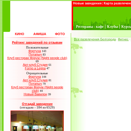
Новые заведения
|
Карта развлечен
|
|
Рестораны - кафе
Клубы
Курс
КИНО
АФИША
ФОТО
Все развлечения Белгорода
Фитнес
/
/
Рейтинг заведений по отзывам
Положительные
Фортуна
143
Потапыч
83
Клуб ресторан Форум (Night people club)
69
Арт-клуб Студия
61
Forno a Legna
47
Отрицательные
Фортуна
144
Арт-клуб Студия
81
Потапыч
79
Клуб ресторан Форум (Night people
club)
44
Новый Вавилон
39
Отгадай заведение
(отгадало - 184 из 6529)