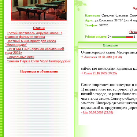
Ад
Салоны Красоты
Сол
Категория
:
Адрес
:
ул.Костюкова, 36 "В" (ост. 4 м
Телефон
:
588257
Статьи
Оста
Третий Фестиваль «Другое кино»: 7
главных фильмов сезона
Рейтинг отзывов:
2+
1-
Частный мини-приют для собак
"Милосердие"
Описание
СИНЕМА ПАРК признан «Компанией
Очень хороший салон. Мастера высш
года-2011»
+
Социальные сети
Анастасия 03.08.2010 (03:28)
Синема Парк в Сити Молл Белгородский
сейчас там полностью поменялся кол
Партнеры и объявления
+
Олеся 21.10.2009 (16:39)
Самое отвратительное заведение в 
1) неприветливо вас встречают 2) 
низкий в городе, на рынке более п
чем в этом салоне. Советую обходит
заметите. Интерьер сделали шикарны
нормальный не предусмотрен, директ
-
kisa 30.09.2009 (23:03)