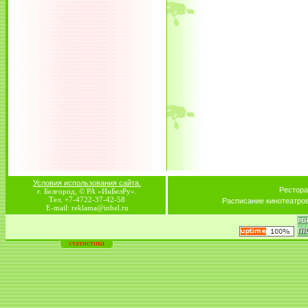
Условия использования сайта.
Рестора
г. Белгород, © РА «ИнБелРу».
Тел. +7-4722-37-42-58
Расписание кинотеатро
E-mail: reklama@inbel.ru
статистика