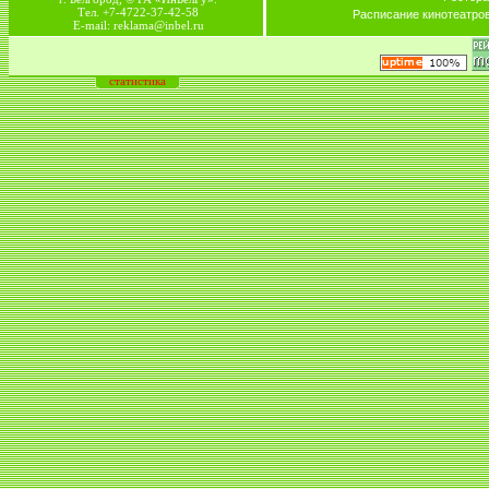
Тел. +7-4722-37-42-58
Расписание кинотеатро
E-mail: reklama@inbel.ru
статистика