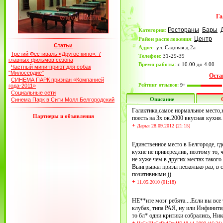
Га
Рестораны
Бары
Категория
:
Центр
Район расположения
:
Статьи
Адрес
:
ул. Садовая д.2а
Третий Фестиваль «Другое кино»: 7
Телефон
:
31-29-39
главных фильмов сезона
Время работы
:
с 10.00 до 4.00
Частный мини-приют для собак
"Милосердие"
Оста
СИНЕМА ПАРК признан «Компанией
Рейтинг отзывов:
9+
года-2011»
Социальные сети
Описание
Синема Парк в Сити Молл Белгородский
Галактика,самое нормальное место,
Партнеры и объявления
поесть на 3х ок.2000 вкусная кухня.
+
Дарья 28.09.2012 (21:15)
Единственное место в Белгороде, г
кухне не привередлив, поэтому то, 
не хуже чем в других местах такого 
Выигрывал призы несколько раз, в 
позитивными ))
+
11.05.2010 (01:18)
НЕ**ите мозг ребята....Если вы все
клубах, типа РАЯ, ну или Инфинити,
то бл* одни критики собрались, Ник