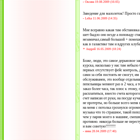
-
Оксана 19.08.2009 (16:05)
Заведение для малолеток! Просто га
-
Lelka 11.06.2009 (14:35)
Мне всеравно какая там обстановка н
шет быдло оно везде а поповаду ст
незамичал,самый большой + помеше
как в галактике там и вдругих клуба
+
Андрей 16.05.2009 (18:24)
Боже, люди, это самое дерьмовое зав
курска, насколько у нас там небыло б
первых отсутствует фейс контроль, д
сами за себя постоять не смогут, им
обслуживанеи, это вообще отдельная
пепельницы меняют раз в 2 часа, а 
заказ более часа, так плюс к этому, 
расплатиться, вместо счета которого
счет написан от руки, на посуде куч
не протерты, но больше всего меня п
на меня с потолка грохнулся огромн
музыка что то страшное, такой попс
чем у парня моего в машине, смешно:
противно. никогда больше не перест
и вам советую!!!!!!!!
-
инна 28.04.2009 (17:40)