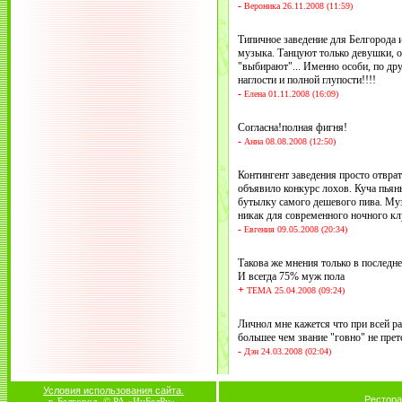
-
Вероника 26.11.2008 (11:59)
Типичное заведение для Белгорода 
музыка. Танцуют только девушки, о
"выбирают"... Именно особи, по дру
наглости и полной глупости!!!!
-
Елена 01.11.2008 (16:09)
Согласна!полная фигня!
-
Анна 08.08.2008 (12:50)
Контингент заведения просто отврат
объявило конкурс лохов. Куча пьян
бутылку самого дешевого пива. Муз
никак для современного ночного кл
-
Евгения 09.05.2008 (20:34)
Такова же мнения только в последне
И всегда 75% муж пола
+
ТЕМА 25.04.2008 (09:24)
Личнол мне кажется что при всей р
большее чем звание "говно" не прет
-
Дэн 24.03.2008 (02:04)
Условия использования сайта.
Рестора
г. Белгород, © РА «ИнБелРу».