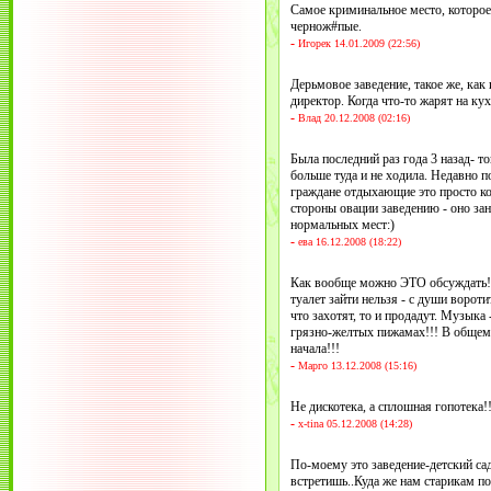
Самое криминальное место, которое 
чернож#пые.
-
Игорек 14.01.2009 (22:56)
Дерьмовое заведение, такое же, как и
директор. Когда что-то жарят на кух
-
Влад 20.12.2008 (02:16)
Была последний раз года 3 назад- то
больше туда и не ходила. Недавно 
граждане отдыхающие это просто ко
стороны овации заведению - оно за
нормальных мест:)
-
ева 16.12.2008 (18:22)
Как вообще можно ЭТО обсуждать!!!
туалет зайти нельзя - с души вороти
что захотят, то и продадут. Музыка 
грязно-желтых пижамах!!! В общем
начала!!!
-
Марго 13.12.2008 (15:16)
Не дискотека, а сплошная гопотека!
-
x-tina 05.12.2008 (14:28)
По-моему это заведение-детский сад
встретишь..Куда же нам старикам под