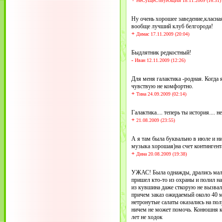
+
НеСуЩеСтВуЮщИй 18.11.2009 (16:31)
Ну очень хорошее заведение,класна
вообще лучший клуб белгорода!
+
Димас 17.11.2009 (20:04)
Быдлятник редкостный!
-
Иван 12.11.2009 (12:26)
Для меня галактика -родная. Когда 
чувствую не комфортно.
+
Тина 24.09.2009 (02:14)
Галактика.... теперь ты история.... 
+
21.08.2009 (23:55)
А я там была буквально в июле и ни
музыка хорошая)на счет контингент
+
Дина 20.08.2009 (19:38)
УЖАС! Была однажды, дрались мало
пришел кто-то из охраны и полил н
из кувшина даже сткорую не вызвал
причем заказ ожидаемый около 40 м
нетронутые салаты оказались на пол
ничем не может помочь. Конюшня ка
лет не ходок