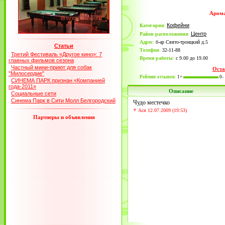
Арома
Кофейни
Категория
:
Центр
Район расположения
:
Адрес
:
б-ар Свято-троицкий д.5
Статьи
Телефон
:
32-11-88
Третий Фестиваль «Другое кино»: 7
Время работы
:
с 9.00 до 19.00
главных фильмов сезона
Частный мини-приют для собак
Оста
"Милосердие"
Рейтинг отзывов:
1+
0-
СИНЕМА ПАРК признан «Компанией
года-2011»
Описание
Социальные сети
Синема Парк в Сити Молл Белгородский
Чудо местечко
+
Ася 12.07.2009 (19:53)
Партнеры и объявления