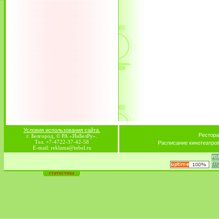
Условия использования сайта.
Рестора
г. Белгород, © РА «ИнБелРу».
Тел. +7-4722-37-42-58
Расписание кинотеатро
E-mail: reklama@inbel.ru
статистика