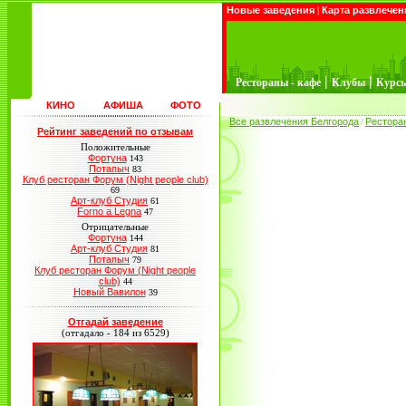
Новые заведения
|
Карта развлечен
|
|
Рестораны - кафе
Клубы
Курс
КИНО
АФИША
ФОТО
Все развлечения Белгорода
Рестора
/
Рейтинг заведений по отзывам
Положительные
Фортуна
143
Потапыч
83
Клуб ресторан Форум (Night people club)
69
Арт-клуб Студия
61
Forno a Legna
47
Отрицательные
Фортуна
144
Арт-клуб Студия
81
Потапыч
79
Клуб ресторан Форум (Night people
club)
44
Новый Вавилон
39
Отгадай заведение
(отгадало - 184 из 6529)