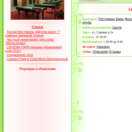
Г
Рестораны
Бары
Диск
Категория
:
клубы
Статьи
Центр
Район расположения
:
Третий Фестиваль «Другое кино»: 7
Адрес
:
ул. Садовая д.2а
главных фильмов сезона
Телефон
:
31-29-39
Частный мини-приют для собак
Время работы
:
с 10.00 до 4.00
"Милосердие"
показать
На карте
:
СИНЕМА ПАРК признан «Компанией
года-2011»
Описание
Отзывы
Отбор
:
Социальные сети
Синема Парк в Сити Молл Белгородский
Партнеры и объявления