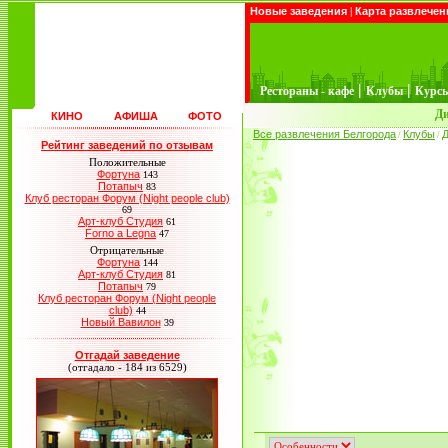
Новые заведения
|
Карта развлечен
|
|
Рестораны - кафе
Клубы
Курс
Ди
КИНО
АФИША
ФОТО
Все развлечения Белгорода
Клубы
Д
/
/
Рейтинг заведений по отзывам
Положительные
Фортуна
143
Потапыч
83
Клуб ресторан Форум (Night people club)
69
Арт-клуб Студия
61
Forno a Legna
47
Отрицательные
Фортуна
144
Арт-клуб Студия
81
Потапыч
79
Клуб ресторан Форум (Night people
club)
44
Новый Вавилон
39
Отгадай заведение
(отгадало - 184 из 6529)