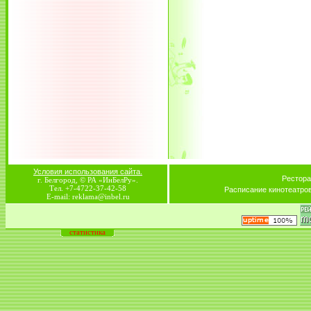
Условия использования сайта.
Рестора
г. Белгород, © РА «ИнБелРу».
Тел. +7-4722-37-42-58
Расписание кинотеатро
E-mail: reklama@inbel.ru
статистика