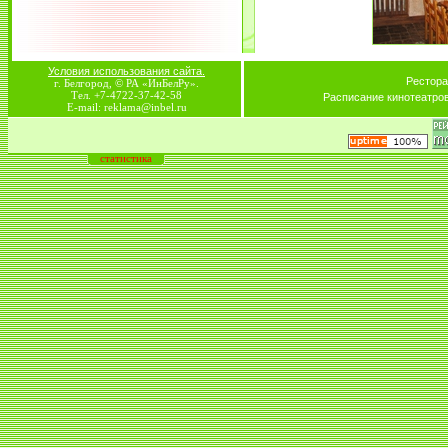
Условия использования сайта.
Рестора
г. Белгород, © РА «ИнБелРу».
Тел. +7-4722-37-42-58
Расписание кинотеатро
E-mail: reklama@inbel.ru
статистика