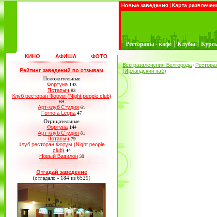
Новые заведения
|
Карта развлечен
|
|
Рестораны - кафе
Клубы
Курс
КИНО
АФИША
ФОТО
Все развлечения Белгорода
Рестора
/
Рейтинг заведений по отзывам
(Ирландский паб)
Положительные
Фортуна
143
Потапыч
83
Клуб ресторан Форум (Night people club)
69
Арт-клуб Студия
61
Forno a Legna
47
Отрицательные
Фортуна
144
Арт-клуб Студия
81
Потапыч
79
Клуб ресторан Форум (Night people
club)
44
Новый Вавилон
39
Отгадай заведение
(отгадало - 184 из 6529)