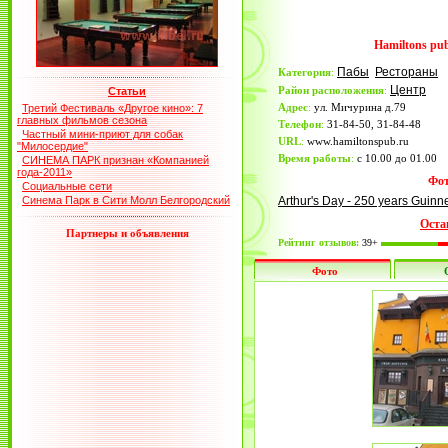
Hamiltons pu
Пабы
Рестораны
Категория
:
Центр
Район расположения
:
Статьи
Адрес
:
ул. Мичурина д.79
Третий Фестиваль «Другое кино»: 7
главных фильмов сезона
Телефон
:
31-84-50, 31-84-48
Частный мини-приют для собак
URL
:
www.hamiltonspub.ru
"Милосердие"
Время работы
:
с 10.00 до 01.00
СИНЕМА ПАРК признан «Компанией
года-2011»
Фот
Социальные сети
Синема Парк в Сити Молл Белгородский
Arthur's Day - 250 years Guin
Оста
Партнеры и объявления
Рейтинг отзывов:
39+
Фото