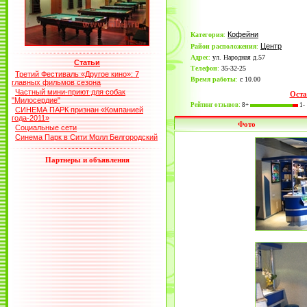
Кофейни
Категория
:
Центр
Район расположения
:
Адрес
:
ул. Народная д.57
Статьи
Телефон
:
35-32-25
Третий Фестиваль «Другое кино»: 7
Время работы
:
с 10.00
главных фильмов сезона
Частный мини-приют для собак
Оста
"Милосердие"
Рейтинг отзывов:
8+
1-
СИНЕМА ПАРК признан «Компанией
года-2011»
Фото
Социальные сети
Синема Парк в Сити Молл Белгородский
Партнеры и объявления