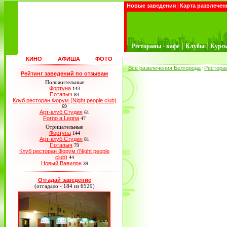
Новые заведения
|
Карта развлечен
|
|
Рестораны - кафе
Клубы
Курс
КИНО
АФИША
ФОТО
Все развлечения Белгорода
Рестора
/
Рейтинг заведений по отзывам
Положительные
Фортуна
143
Потапыч
83
Клуб ресторан Форум (Night people club)
69
Арт-клуб Студия
61
Forno a Legna
47
Отрицательные
Фортуна
144
Арт-клуб Студия
81
Потапыч
79
Клуб ресторан Форум (Night people
club)
44
Новый Вавилон
39
Отгадай заведение
(отгадало - 184 из 6529)