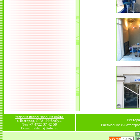
Условия использования сайта.
Рестора
г. Белгород, © РА «ИнБелРу».
Тел. +7-4722-37-42-58
Расписание кинотеатро
E-mail: reklama@inbel.ru