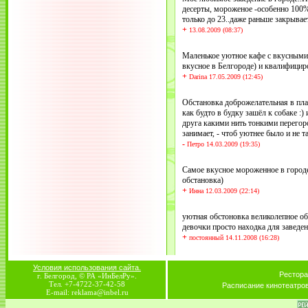
десерты, мороженое -особенно 100%
только до 23..даже раньше закрывает
+
13.08.2009 (08:37)
Маленькое уютное кафе с вкусными 
вкусное в Белгороде) и квалифиц
+
Darina 17.05.2009 (12:45)
Обстановка доброжелательная в пла
как будто в будку зашёл к собаке :)
друга какими нить тонкими перегор
занимает, - чтоб уютнее было и не т
-
Петро 14.03.2009 (19:35)
Самое вкусное мороженное в город
обстановка)
+
Инна 12.03.2009 (22:14)
уютная обстоновка великолепное о
девочки просто находка для заведен
+
постоянный 14.11.2008 (16:28)
Условия использования сайта.
Рестора
г. Белгород, © РА «ИнБелРу».
Тел. +7-4722-37-42-58
Расписание кинотеатро
E-mail: reklama@inbel.ru