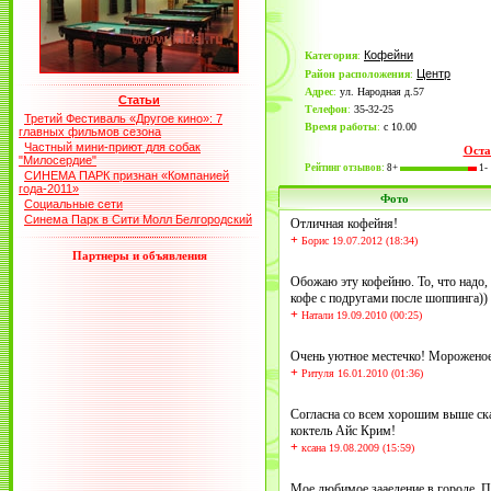
Кофейни
Категория
:
Центр
Район расположения
:
Адрес
:
ул. Народная д.57
Статьи
Телефон
:
35-32-25
Третий Фестиваль «Другое кино»: 7
Время работы
:
с 10.00
главных фильмов сезона
Частный мини-приют для собак
Оста
"Милосердие"
Рейтинг отзывов:
8+
1-
СИНЕМА ПАРК признан «Компанией
года-2011»
Фото
Социальные сети
Синема Парк в Сити Молл Белгородский
Отличная кофейня!
+
Борис 19.07.2012 (18:34)
Партнеры и объявления
Обожаю эту кофейню. То, что надо, 
кофе с подругами после шоппинга))
+
Натали 19.09.2010 (00:25)
Очень уютное местечко! Мороженое 
+
Ритуля 16.01.2010 (01:36)
Согласна со всем хорошим выше ск
коктель Айс Крим!
+
ксана 19.08.2009 (15:59)
Мое любимое зааедение в городе..П