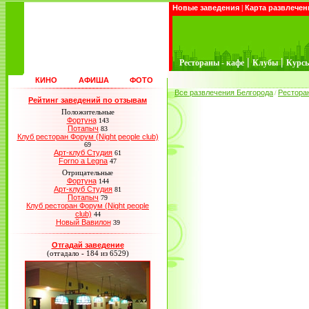
Новые заведения
|
Карта развлечен
|
|
Рестораны - кафе
Клубы
Курс
КИНО
АФИША
ФОТО
Все развлечения Белгорода
Рестора
/
Рейтинг заведений по отзывам
Положительные
Фортуна
143
Потапыч
83
Клуб ресторан Форум (Night people club)
69
Арт-клуб Студия
61
Forno a Legna
47
Отрицательные
Фортуна
144
Арт-клуб Студия
81
Потапыч
79
Клуб ресторан Форум (Night people
club)
44
Новый Вавилон
39
Отгадай заведение
(отгадало - 184 из 6529)