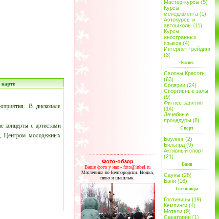
Мастер-курсы (5)
Курсы
менеджмента (1)
Автокурсы и
автошколы (11)
Курсы
иностранных
языков (4)
Интернет трейдинг
(3)
Фитнес
Салоны Красоты
(63)
 карте
Солярии (24)
Спортивные залы
(9)
Фитнес занятия
оприятия. В дискозале
(14)
Лечебные
процедуры (8)
е концерты с артистами
Спорт
а, Центром молодежных
Боулинг (2)
Бильярд (9)
Активный спорт
(21)
Фото-обзор
Бани
Ваше фото у нас - foto@inbel.ru
Масленица по Белгородски. Водка,
Сауны (28)
пиво и шашлык.
Бани (16)
Гостиницы
Гостиницы (19)
Кемпинги (4)
Мотели (9)
Санатории (1)