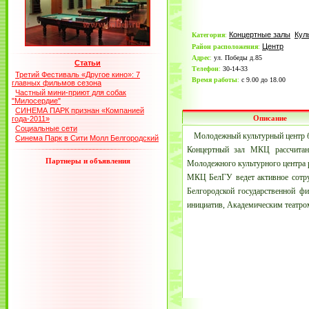
Концертные залы
Кул
Категория
:
Центр
Район расположения
:
Адрес
:
ул. Победы д.85
Статьи
Телефон
:
30-14-33
Третий Фестиваль «Другое кино»: 7
Время работы
:
с 9.00 до 18.00
главных фильмов сезона
Частный мини-приют для собак
"Милосердие"
СИНЕМА ПАРК признан «Компанией
Описание
года-2011»
Социальные сети
Молодежный культурный центр б
Синема Парк в Сити Молл Белгородский
Концертный зал МКЦ рассчитан 
Партнеры и объявления
Молодежного культурного центра р
МКЦ БелГУ ведет активное сотру
Белгородской государственной ф
инициатив, Академическим театро