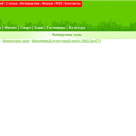
ий
|
Статьи
|
Интерактив
|
Форум
|
RSS
|
Контакты
|
|
|
|
|
ы
Фитнес
Спорт
Бани
Гостиницы
Культура
Концертные залы
а
Концертные залы
Молодёжный культурный центр (МКЦ БелГУ)
/
/