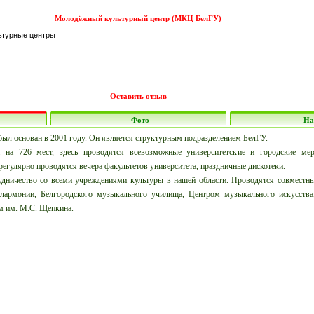
Молодёжный культурный центр (МКЦ БелГУ)
ьтурные центры
Оставить отзыв
Фото
На
ыл основан в 2001 году. Он является структурным подразделением БелГУ.
на 726 мест, здесь проводятся всевозможные университетские и городские мер
егулярно проводятся вечера факультетов университета, праздничные дискотеки.
дничество со всеми учреждениями культуры в нашей области. Проводятся совместны
илармонии, Белгородского музыкального училища, Центром музыкального искусств
м им. М.С. Щепкина.