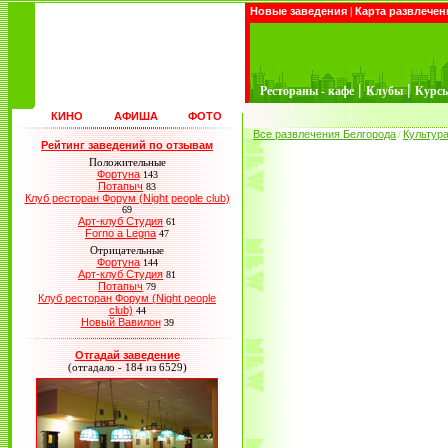
Новые заведения
|
Карта развлечен
|
|
Рестораны - кафе
Клубы
Курс
КИНО
АФИША
ФОТО
Все развлечения Белгорода
Культур
/
Рейтинг заведений по отзывам
Положительные
Фортуна
143
Потапыч
83
Клуб ресторан Форум (Night people club)
69
Арт-клуб Студия
61
Forno a Legna
47
Отрицательные
Фортуна
144
Арт-клуб Студия
81
Потапыч
79
Клуб ресторан Форум (Night people
club)
44
Новый Вавилон
39
Отгадай заведение
(отгадало - 184 из 6529)