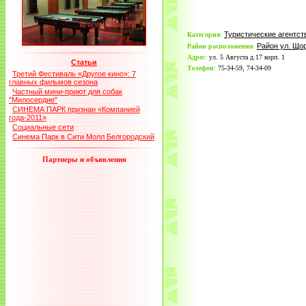
Туристические агентст
Категория
:
Район ул. Що
Район расположения
:
Адрес
:
ул. 5 Августа д.17 корп. 1
Статьи
Телефон
:
75-34-59, 74-34-09
Третий Фестиваль «Другое кино»: 7
главных фильмов сезона
Частный мини-приют для собак
"Милосердие"
СИНЕМА ПАРК признан «Компанией
года-2011»
Социальные сети
Синема Парк в Сити Молл Белгородский
Партнеры и объявления