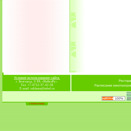
Условия использования сайта.
Рестора
г. Белгород, © РА «ИнБелРу».
Тел. +7-4722-37-42-58
Расписание кинотеатро
E-mail: reklama@inbel.ru
статистика