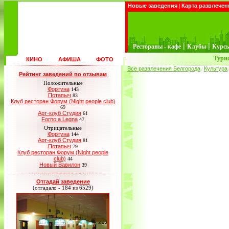
Новые заведения
|
Карта развлечен
|
|
Рестораны - кафе
Клубы
Курс
Турис
КИНО
АФИША
ФОТО
Все развлечения Белгорода
Культура
/
Рейтинг заведений по отзывам
Положительные
Фортуна
143
Потапыч
83
Клуб ресторан Форум (Night people club)
69
Арт-клуб Студия
61
Forno a Legna
47
Отрицательные
Фортуна
144
Арт-клуб Студия
81
Потапыч
79
Клуб ресторан Форум (Night people
club)
44
Новый Вавилон
39
Отгадай заведение
(отгадало - 184 из 6529)