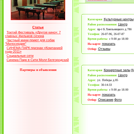
Культурные центры
Категория
:
Центр
Район расположения
:
Статьи
Адрес
:
пр-т Б.Хмельницкого д.78б
Третий Фестиваль «Другое кино»: 7
Телефон
:
26-07-96, 26-07-87
главных фильмов сезона
Время работы
:
с 9.00 до 18.00
Частный мини-приют для собак
"Милосердие"
показать
На карте
:
СИНЕМА ПАРК признан «Компанией
Отзывы
Отбор
:
года-2011»
Социальные сети
Синема Парк в Сити Молл Белгородский
Партнеры и объявления
Концертные залы
К
Категория
:
Центр
Район расположения
:
Адрес
:
ул. Победы д.85
Телефон
:
30-14-33
Время работы
:
с 9.00 до 18.00
показать
На карте
:
Описание
Фото
Отбор
: