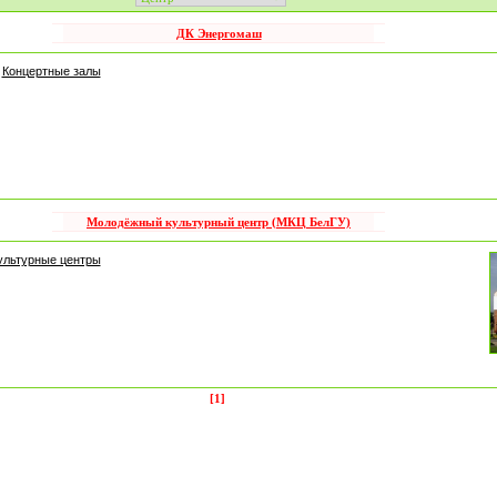
ДК Энергомаш
Концертные залы
Молодёжный культурный центр (МКЦ БелГУ)
ультурные центры
[1]