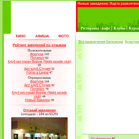
Новые заведения
|
Карта развлечен
|
|
Рестораны - кафе
Клубы
Курс
КИНО
АФИША
ФОТО
Все развлечения Белгорода
Культур
/
Рейтинг заведений по отзывам
Положительные
Фортуна
143
Потапыч
83
Клуб ресторан Форум (Night people club)
69
Арт-клуб Студия
61
Forno a Legna
47
Отрицательные
Фортуна
144
Арт-клуб Студия
81
Потапыч
79
Клуб ресторан Форум (Night people
club)
44
Новый Вавилон
39
Отгадай заведение
(отгадало - 184 из 6529)