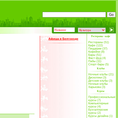
Рестораны - кафе
Афиша в Белгороде
Рестораны (51)
Кафе (122)
Пиццерии (37)
Кофейни (8)
Бары (51)
Фаст-фуд (4)
Пабы (11)
Спорт-бары (5)
Клубы
Ночные клубы (21)
Дискотеки (3)
Детские клубы (3)
Ночные клубы
Харькова (3)
Курсы
Профессиональные
курсы (7)
Компьютерные
курсы (4)
Бухгалтерские
курсы (2)
Курсы дизайна (1)