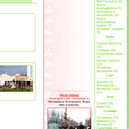
Мастер-курсы (5)
Курсы
менеджмента (1)
Автокурсы и
автошколы (11)
Курсы
иностранных
языков (4)
Интернет трейдинг
(3)
Фитнес
Салоны Красоты
(63)
Солярии (24)
Спортивные залы
(9)
Фитнес занятия
(14)
Лечебные
процедуры (8)
Спорт
Боулинг (2)
Бильярд (9)
Активный спорт
(21)
Фото-обзор
Бани
Ваше фото у нас - foto@inbel.ru
Масленица по Белгородски. Водка,
Сауны (28)
пиво и шашлык.
Бани (16)
Гостиницы
Гостиницы (19)
Кемпинги (4)
Мотели (9)
Санатории (1)