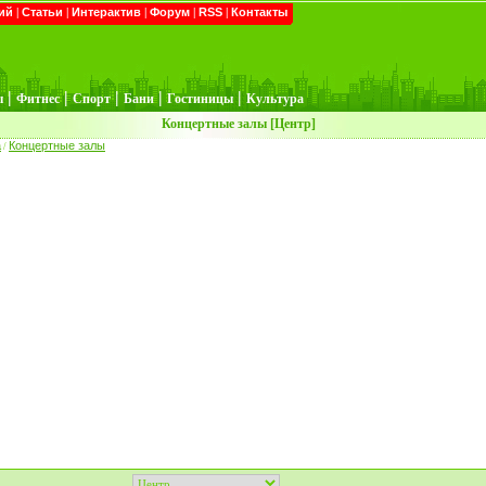
ий
|
Статьи
|
Интерактив
|
Форум
|
RSS
|
Контакты
|
|
|
|
|
ы
Фитнес
Спорт
Бани
Гостиницы
Культура
Концертные залы [Центр]
а
Концертные залы
/