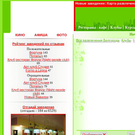
Новые заведения
|
Карта развлечен
|
|
Рестораны - кафе
Клубы
Курс
Но
КИНО
АФИША
ФОТО
Все развлечения Белгорода
Клубы
/
/
Рейтинг заведений по отзывам
Положительные
Фортуна
143
Потапыч
83
Клуб ресторан Форум (Night people club)
69
Арт-клуб Студия
61
Forno a Legna
47
Отрицательные
Фортуна
144
Арт-клуб Студия
81
Потапыч
79
Клуб ресторан Форум (Night people
club)
44
Новый Вавилон
39
Отгадай заведение
(отгадало - 184 из 6529)