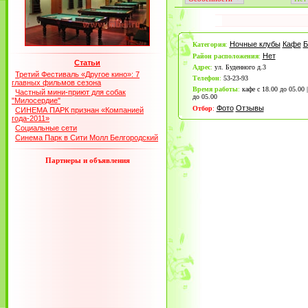
Ночные клубы
Кафе
Б
Категория
:
Нет
Район расположения
:
Статьи
Адрес
:
ул. Буденного д.3
Третий Фестиваль «Другое кино»: 7
Телефон
:
53-23-93
главных фильмов сезона
Время работы
:
кафе с 18.00 до 05.00 
Частный мини-приют для собак
до 05.00
"Милосердие"
Фото
Отзывы
Отбор
:
СИНЕМА ПАРК признан «Компанией
года-2011»
Социальные сети
Синема Парк в Сити Молл Белгородский
Партнеры и объявления