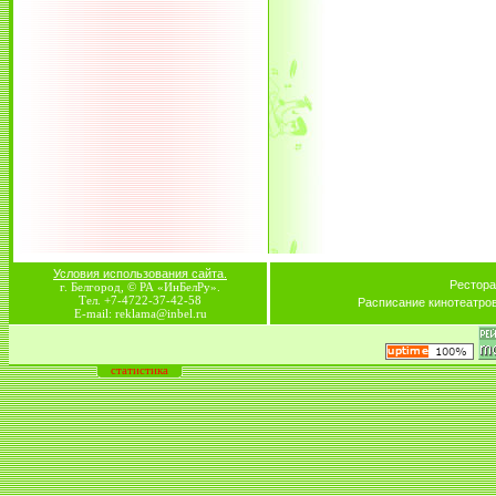
Условия использования сайта.
Рестора
г. Белгород, © РА «ИнБелРу».
Тел. +7-4722-37-42-58
Расписание кинотеатро
E-mail: reklama@inbel.ru
статистика