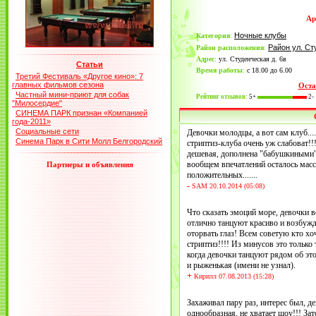
Ар
Ночные клубы
Категория
:
Район ул. Ст
Район расположения
:
Адрес
:
ул. Студенческая д. 6в
Статьи
Время работы
:
с 18.00 до 6.00
Третий Фестиваль «Другое кино»: 7
главных фильмов сезона
Оста
Частный мини-приют для собак
Рейтинг отзывов:
5+
2-
"Милосердие"
СИНЕМА ПАРК признан «Компанией
года-2011»
Социальные сети
Девочки молодцы, а вот сам клуб.......
Синема Парк в Сити Молл Белгородский
стриптиз-клуба очень уж слабоват
дешевая, дополнена "бабушкиными" 
вообщем впечатлений осталось масса
Партнеры и объявления
положительных.......
-
SAM 20.10.2014 (05:08)
Что сказать эмоций море, девочки 
отлично танцуют красиво и возбужд
оторвать глаз! Всем советую кто хо
стриптиз!!!! Из минусов это только 
когда девочки танцуют рядом об эт
и рыженькая (имени не узнал).
+
Кирилл 07.08.2013 (15:28)
Захаживал пару раз, интерес был, д
однообразная, не хватает шоу!!! За