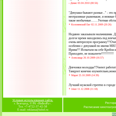
-
Денис 03.04.2010 (00:56)
"Девушки бывают разные..." - это п
неотразимые рыженькие, и нежные б
такие необычные.........Уютная обст
+
Коломенский Евг 02.11.2009 (20:26)
Недавно заказывали мальчишник. Д
долгое время находились под впеча
очень интересную программу!!!Очен
особенно с девушкой по имени МИЛ
Ирина!!! Испытали на себе Крейзи-
Приходите, не пожалеете!!!!!!!!!!!!
+
Александр 26.10.2009 (16:57)
Девчонки молодцы!!Умеют работать
Танцуют конечно изумительно,нежные
+
Марат 25.10.2009 (14:39)
Лучший мужской стрептиз в городе
+
Joker 11.12.2008 (11:18)
Условия использования сайта.
Рестора
г. Белгород, © РА «ИнБелРу».
Тел. +7-4722-37-42-58
Расписание кинотеатро
E-mail: reklama@inbel.ru