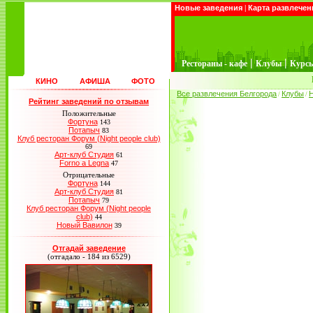
Новые заведения
|
Карта развлечен
|
|
Рестораны - кафе
Клубы
Курс
КИНО
АФИША
ФОТО
Все развлечения Белгорода
Клубы
/
/
Рейтинг заведений по отзывам
Положительные
Фортуна
143
Потапыч
83
Клуб ресторан Форум (Night people club)
69
Арт-клуб Студия
61
Forno a Legna
47
Отрицательные
Фортуна
144
Арт-клуб Студия
81
Потапыч
79
Клуб ресторан Форум (Night people
club)
44
Новый Вавилон
39
Отгадай заведение
(отгадало - 184 из 6529)