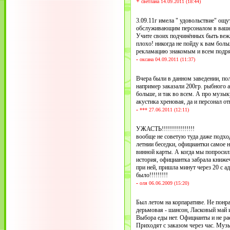
+
светлана 14.09.2011 (18:44)
3.09.11г имела " удовольствие" ощу
обслуживающим персоналом в вашем,
Учите своих подчинённых быть веж
плохо! никогда не пойду к вам боль
рекламацию знакомым и всем подря
-
оксана 04.09.2011 (11:37)
Вчера были в данном заведении, п
например заказали 200гр. рыбного а
больше, и так во всем. А про музыку
акустика хреновая, да и персонал о
-
*** 27.06.2011 (12:11)
УЖАСТЬ!!!!!!!!!!!!!!!!
вообще не советую туда даже подхо
летнии беседки, официантки самое н
винной карты. А когда мы попросил
история, официантка забрала книже
при ней, пришла минут через 20 с а
было!!!!!!!!!
-
оля 06.06.2009 (15:20)
Был летом на корпаративе. Не понр
дерьмовая - шансон, Ласковый май и
Выбора еды нет. Официанты и не ра
Приходят с заказом через час. Музы