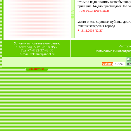
что мол надо платить за якобы пов
принципе. Быдло преобладает. Не со
-
Alex 16.03.2009 (15:32)
место очень хорошее, публика дост
лучшие заведения города
+
18.11.2008 (12:20)
Условия использования сайта.
Рестора
г. Белгород, © РА «ИнБелРу».
Тел. +7-4722-37-42-58
Расписание кинотеатро
E-mail: reklama@inbel.ru
статистика