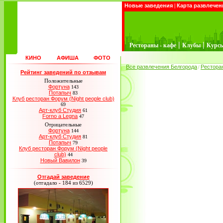
Новые заведения
|
Карта развлечен
|
|
Рестораны - кафе
Клубы
Курс
КИНО
АФИША
ФОТО
Все развлечения Белгорода
Рестора
/
Рейтинг заведений по отзывам
Положительные
Фортуна
143
Потапыч
83
Клуб ресторан Форум (Night people club)
69
Арт-клуб Студия
61
Forno a Legna
47
Отрицательные
Фортуна
144
Арт-клуб Студия
81
Потапыч
79
Клуб ресторан Форум (Night people
club)
44
Новый Вавилон
39
Отгадай заведение
(отгадало - 184 из 6529)