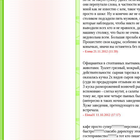
они перепутали слова, в частности 
мной как не известно с кем, такое ч
просто в шоке. Ну и конечно же не
столиком подсадили пять мужиков,
которые наблюдали, чтобы никто не 
выводили всех кто и не нравился, д
нашиму столику, что было не очень 
недовольна всем. Большая прозьба к
Прошестите свои кадры, особенно 
ковычках, иначи вы останетесь без 
-
Елена 21.11.2012 (11:39)
Официантки в стоптанных вьетнамк
животами. Туалет грязный, мокрый,
действительности: сырная тарелка в 
оказалась кучка 2х видов сыров на
(судя по предыдущим отзывам из не
3 куска размороженной вонючей ры
вспоминаю - слегка мутит, а салаты
тому же, при мне четыре пьяных бы
(интересно в таких ночных заведени
Хуже заведения, претендующего на
встречала.
-
Elena31 11.10.2012 (17:17)
кафе просто супер!!!!!!!!!!персона
быстро!!!!!!!!спасибо директору это
гостеприимство!!!!!!!а тот кто пиш