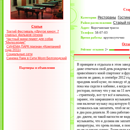
Ста
Рестораны
Гостин
Категория
:
Старый г
Район расположения
:
Статьи
Адрес
:
Корочанская трасса
Третий Фестиваль «Другое кино»: 7
Телефон
:
58-07-03
главных фильмов сезона
Время работы
:
круглосуточно
Частный мини-приют для собак
"Милосердие"
Оста
СИНЕМА ПАРК признан «Компанией
Рейтинг отзывов:
2+
года-2011»
Социальные сети
Синема Парк в Сити Молл Белгородский
В принципе я отдыхала в этом завед
Партнеры и объявления
даже отмечала свой день рожденье в
привезённого мной спиртоног и фру
совсем не давно, в сентябре 2012 г
праздник моей куме, по поводу её д
пока мы сидели в кабинке, а когда 
ресторан, потому что у нас на 11 в
- стриптизёр, вот тут всё и началос
заранее, эти зажравшиеся музыканты
они включат музыку под которую бу
оставалось как заплатить, чтоб не и
в два раза дешевли. Я сама работаю
ди- джеем, но такой наглости не вид
музыканты, что я должна им заплат
аппаратуры, это хрень полная, я по
но не за такую сумму. Далее пели к