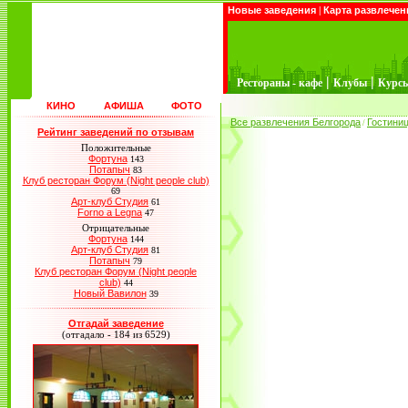
Новые заведения
|
Карта развлечен
|
|
Рестораны - кафе
Клубы
Курс
КИНО
АФИША
ФОТО
Все развлечения Белгорода
Гостини
/
Рейтинг заведений по отзывам
Положительные
Фортуна
143
Потапыч
83
Клуб ресторан Форум (Night people club)
69
Арт-клуб Студия
61
Forno a Legna
47
Отрицательные
Фортуна
144
Арт-клуб Студия
81
Потапыч
79
Клуб ресторан Форум (Night people
club)
44
Новый Вавилон
39
Отгадай заведение
(отгадало - 184 из 6529)