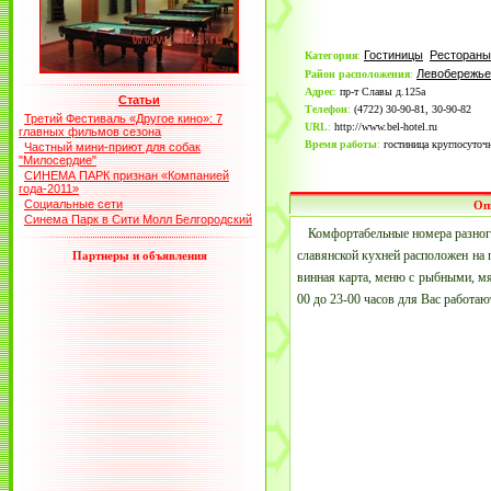
Гостиницы
Рестораны
Категория
:
Левобережье
Район расположения
:
Адрес
:
пр-т Славы д.125а
Статьи
Телефон
:
(4722) 30-90-81, 30-90-82
Третий Фестиваль «Другое кино»: 7
URL
:
http://www.bel-hotel.ru
главных фильмов сезона
Время работы
:
гостиница круглосуточн
Частный мини-приют для собак
"Милосердие"
СИНЕМА ПАРК признан «Компанией
года-2011»
Социальные сети
Оп
Синема Парк в Сити Молл Белгородский
Комфортабельные номера разного 
славянской кухней расположен на п
Партнеры и объявления
винная карта, меню с рыбными, м
00 до 23-00 часов для Вас работа