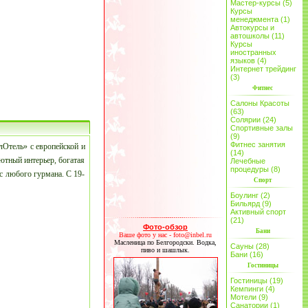
Мастер-курсы (5)
Курсы
менеджмента (1)
Автокурсы и
автошколы (11)
Курсы
иностранных
языков (4)
Интернет трейдинг
(3)
Фитнес
Салоны Красоты
(63)
Солярии (24)
Спортивные залы
(9)
Фитнес занятия
лОтель» с европейской и
(14)
Уютный интерьер, богатая
Лечебные
процедуры (8)
с любого гурмана. С 19-
Спорт
Боулинг (2)
Бильярд (9)
Активный спорт
(21)
Фото-обзор
Бани
Ваше фото у нас - foto@inbel.ru
Масленица по Белгородски. Водка,
Сауны (28)
пиво и шашлык.
Бани (16)
Гостиницы
Гостиницы (19)
Кемпинги (4)
Мотели (9)
Санатории (1)