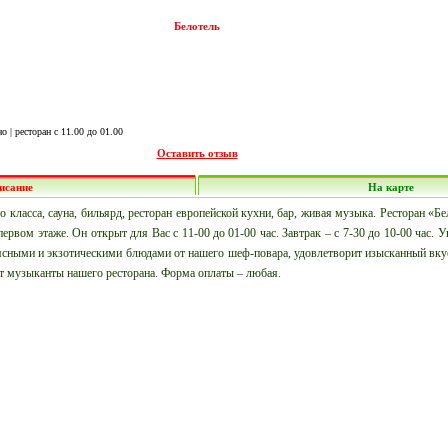
Белотель
о | ресторан с 11.00 до 01.00
Оставить отзыв
исание
На карте
класса, сауна, бильярд, ресторан европейской кухни, бар, живая музыка. Ресторан «Бе
ервом этаже. Он открыт для Вас с 11-00 до 01-00 час. Завтрак – с 7-30 до 10-00 час. 
ясными и экзотическими блюдами от нашего шеф-повара, удовлетворит изысканный вку
ют музыканты нашего ресторана. Форма оплаты – любая.