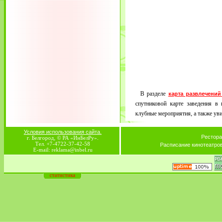
В разделе
карта развлечений
спутниковой карте заведения в 
клубные мероприятия, а также увид
Условия использования сайта.
Рестора
г. Белгород, © РА «ИнБелРу».
Тел. +7-4722-37-42-58
Расписание кинотеатро
E-mail: reklama@inbel.ru
статистика