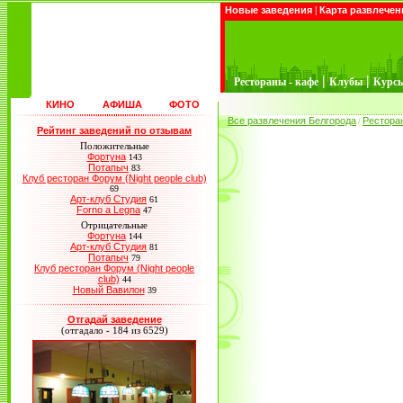
Новые заведения
|
Карта развлечен
|
|
Рестораны - кафе
Клубы
Курс
КИНО
АФИША
ФОТО
Все развлечения Белгорода
Рестора
/
Рейтинг заведений по отзывам
Положительные
Фортуна
143
Потапыч
83
Клуб ресторан Форум (Night people club)
69
Арт-клуб Студия
61
Forno a Legna
47
Отрицательные
Фортуна
144
Арт-клуб Студия
81
Потапыч
79
Клуб ресторан Форум (Night people
club)
44
Новый Вавилон
39
Отгадай заведение
(отгадало - 184 из 6529)