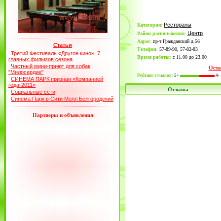
Рестораны
Категория
:
Центр
Район расположения
:
Адрес
:
пр-т Гражданский д.56
Статьи
Телефон
:
57-89-90, 57-82-83
Третий Фестиваль «Другое кино»: 7
Время работы
:
с 11.00 до 23.00
главных фильмов сезона
Частный мини-приют для собак
Оста
"Милосердие"
Рейтинг отзывов:
5+
4-
СИНЕМА ПАРК признан «Компанией
года-2011»
Отзывы
Социальные сети
Синема Парк в Сити Молл Белгородский
Партнеры и объявления