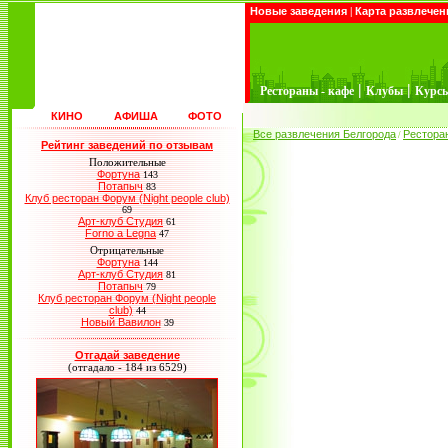
Новые заведения
|
Карта развлечен
|
|
Рестораны - кафе
Клубы
Курс
КИНО
АФИША
ФОТО
Все развлечения Белгорода
Рестора
/
Рейтинг заведений по отзывам
Положительные
Фортуна
143
Потапыч
83
Клуб ресторан Форум (Night people club)
69
Арт-клуб Студия
61
Forno a Legna
47
Отрицательные
Фортуна
144
Арт-клуб Студия
81
Потапыч
79
Клуб ресторан Форум (Night people
club)
44
Новый Вавилон
39
Отгадай заведение
(отгадало - 184 из 6529)