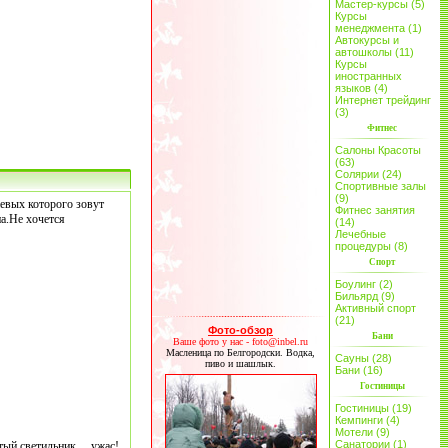
Мастер-курсы (5)
Курсы
менеджмента (1)
Автокурсы и
автошколы (11)
Курсы
иностранных
языков (4)
Интернет трейдинг
(3)
Фитнес
Салоны Красоты
(63)
Солярии (24)
Спортивные залы
(9)
евых которого зовут
Фитнес занятия
а.Не хочется
(14)
Лечебные
процедуры (8)
Спорт
Боулинг (2)
Бильярд (9)
Активный спорт
(21)
Фото-обзор
Бани
Ваше фото у нас - foto@inbel.ru
Масленица по Белгородски. Водка,
Сауны (28)
пиво и шашлык.
Бани (16)
Гостиницы
Гостиницы (19)
Кемпинги (4)
Мотели (9)
Санатории (1)
ый светильник.....ужас!