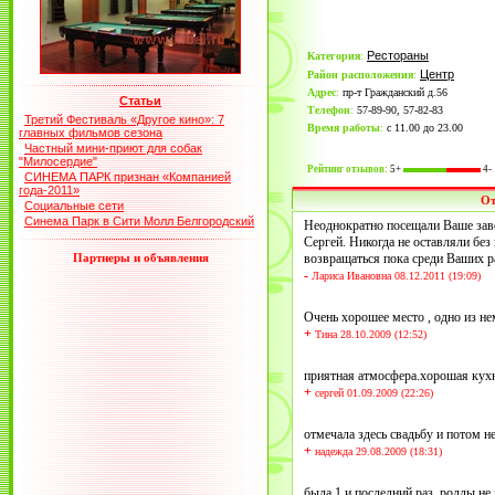
Рестораны
Категория
:
Центр
Район расположения
:
Адрес
:
пр-т Гражданский д.56
Статьи
Телефон
:
57-89-90, 57-82-83
Третий Фестиваль «Другое кино»: 7
Время работы
:
с 11.00 до 23.00
главных фильмов сезона
Частный мини-приют для собак
"Милосердие"
Рейтинг отзывов:
5+
4-
СИНЕМА ПАРК признан «Компанией
года-2011»
О
Социальные сети
Синема Парк в Сити Молл Белгородский
Неоднократно посещали Ваше зав
Сергей. Никогда не оставляли бе
Партнеры и объявления
возвращаться пока среди Ваших р
-
Лариса Ивановна 08.12.2011 (19:09)
Очень хорошее место , одно из н
+
Тина 28.10.2009 (12:52)
приятная атмосфера.хорошая кухн
+
сергей 01.09.2009 (22:26)
отмечала здесь свадьбу и потом не
+
надежда 29.08.2009 (18:31)
была 1 и последний раз. роллы не