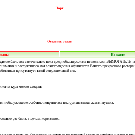
Порт
Оставить отзыв
тзывы
На карте
едение,было все замечательно пока среди обсл.персонала не появился ВЫМОГАТЕЛЬ ча
з внимания и заслуженного мат.вознаграждения официантов Вашего прекрасного ресторан
аботников присутствует такой омерзительный тип.
емногих куда можно сходить
я и обслуживание.особенно понравилась инструментальная живая музыка.
сколько раз была, в целом, нормально..
 вкусные и цены не обоснованы,интерьер не ресторанный,какие то дешёвые диваны и желт