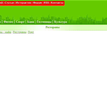
ий
|
Статьи
|
Интерактив
|
Форум
|
RSS
|
Контакты
|
|
|
|
|
ы
Фитнес
Спорт
Бани
Гостиницы
Культура
Рестораны
ны - кафе
Рестораны
Порт
/
/